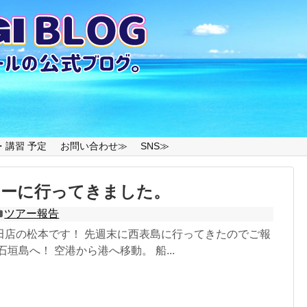
・講習 予定
お問い合わせ≫
SNS≫
アーに行ってきました。
ツアー報告
田店の松本です！ 先週末に西表島に行ってきたのでご報
垣島へ！ 空港から港へ移動。 船...