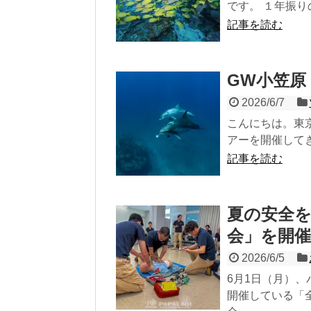
です。 １年振り
記事を読む
GW小笠原
2026/6/7
こんにちは。東
アーを開催してき
記事を読む
夏の安全
会」を開
2026/6/5
6月1日（月）
開催している「