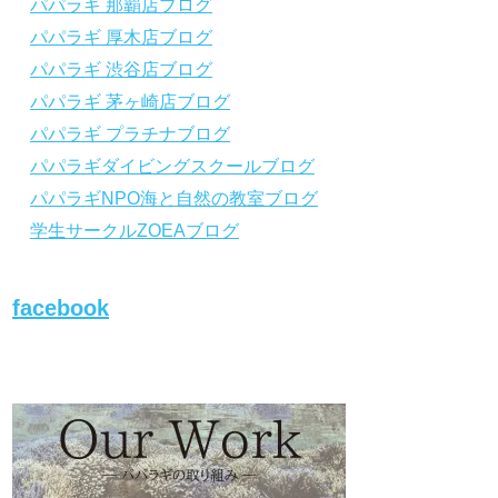
パパラギ 那覇店ブログ
から「動画資料」をタップ！
から「動画資料」を
パパラギ 厚木店ブログ
↓↓↓↓↓↓こちら
↓↓↓↓↓↓
↓↓↓↓↓↓こちら
↓↓↓
https://www.papalagi.co.jp/lp/line_registration
https://www.papalagi.
パパラギ 渋谷店ブログ
/.
/.
＿＿＿＿＿＿＿＿＿＿＿＿＿＿＿＿＿＿＿＿
＿＿＿＿＿＿＿＿＿
パパラギ 茅ヶ崎店ブログ
＿＿＿＿＿＿＿＿
＿＿＿＿＿＿＿＿
パパラギ プラチナブログ
パパラギダイビングスクールブログ
パパラギの公式LINEはコチラ！
パパラギの公式L
パパラギNPO海と自然の教室ブログ
https://www.papalagi.co.jp/lp/line_registration
https://www.papalagi.
/.
/.
学生サークルZOEAブログ
YouTubeで言えない話をこっそり配信
YouTubeで言え
◆ライセンス取得の前に知っておきたい情報
◆ライセンス取得の
満載の動画はコチラ
満載の動画はコチラ
facebook
https://youtu.be/UBiZ64WlU7c?si=I5rkY-
https://youtu.be/U
mkfTCxZVn7
mkfTCxZVn7
◆ライセンス取得コースについて知りたい方
◆ライセンス取得コ
はコチラ
はコチラ
https://www.papalagi.co.jp/databox/data.php/
https://www.papalag
campaign_owd_ja/code
campaign_owd_ja/c
【パパラギダイビングスクール ホームペー
【パパラギダイビン
ジ】
ジ】