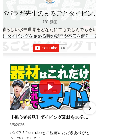
パパラギ先生のまるごとダイビング
TV
781 動画
素晴らしい水中世界をどなたにでも楽しんでもらいた
い！ ダイビングを始める時の疑問や不安を解消する情
報をお伝えしていきます
【パパラギダイビングス
クール】 1986年創業の国内最大規模のスキューバダ
イビングスクール。 PADI５スター
ダイビ
ングセンター 安心と信頼のゴールドカード発行！ 徹
底した安全管理と、国内トップクラスの初心者ダイビ
ングライセンス認定実績。 常駐のプロインストラクタ
ーは40名ほど。 【初心者からプロレベルまで！】 年
間ファンダイブ開催数は1,000本を超え、初心者の方
でも安心して潜れるような初心者向けツアーを毎週開
催中！ 2021年マリンダイビング大賞
「講習が上
22:46
手なダイビングスクール」部門
「教え方がうまい
インストラクター」部門
「国内ダイビングサービ
【初心者必見】ダイビング器材を10分で全部理解！役割・使い方をやさしく解説
ス伊豆半島エリア」部門
「国内ダイビングガイド
8/5/2026
7/29/2026
伊豆半島エリア」部門 4冠達成！
パパラギYouTubeをご視聴いただきありがと
パパラギYouTub
――――――――――――――――― パパラギダイビ
うございました！
うございました！