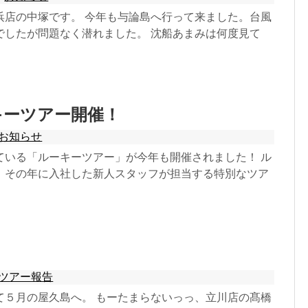
浜店の中塚です。 今年も与論島へ行って来ました。台風
でしたが問題なく潜れました。 沈船あまみは何度見て
h
ーキーツアー開催！
お知らせ
ている「ルーキーツアー」が今年も開催されました！ ル
、その年に入社した新人スタッフが担当する特別なツア
。
ツアー報告
て５月の屋久島へ。 もーたまらないっっ、立川店の髙橋