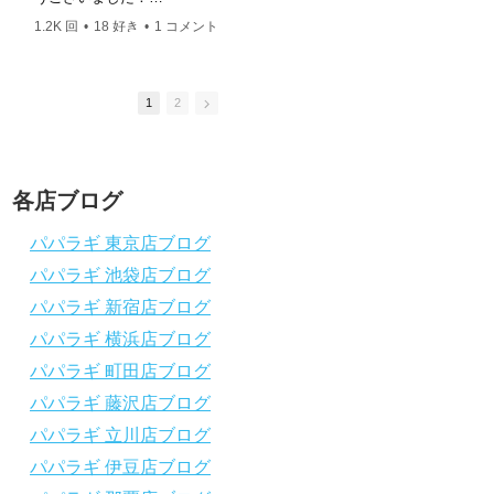
ングスクール 本店 神奈川県 藤沢市 南藤沢10-4
このチャンネルは、これからダイビングを始
このチャンネルは、
――――――――――――――――― お仕事・取材の
1.2K 回
•
18 好き
•
1 コメント
2.5K 回
•
37 好き
•
めたい方の不安解消や悩みごとを解消するた
めたい方の不安解消
依頼はコチラ
めのチャンネルです
めのチャンネルです
ttps://www.papalagi.co.jp/staticpages/index.php/work
ひとりでも多くの方に、素敵なダイビングラ
ひとりでも多くの方
イフを送っていただきたいと思っています！
イフを送っていただ
1
2
応援よろしくお願いします
応援よろしくお願い
ダイビングのこんな情報を知りたいなどあり
ダイビングのこんな
ましたらコメントを是非
ましたらコメントを
チャンネル登録、グッドボタン
、高評価
チャンネル登録、グ
各店ブログ
をよろしくお願いします！
をよろしくお願いし
～～～～～～～～～～～～～～～～～～～～
～～～～～～～～～
パパラギ 東京店ブログ
～～～～～～～～
～～～～～～～～
パパラギ 池袋店ブログ
パパラギダイビングスクール
パパラギダイビング
1986年創業！国内最大規模のスキューバダ
1986年創業！国
パパラギ 新宿店ブログ
イビングスクール。
イビングスクール。
徹底した安全管理と、国内トップクラスの初
徹底した安全管理と
パパラギ 横浜店ブログ
心者ダイビングライセンス認定実績。
心者ダイビングライ
パパラギ 町田店ブログ
～～～～～～～～～～～～～～～～～～～～
～～～～～～～～～
～～～～～～～～
～～～～～～～～
パパラギ 藤沢店ブログ
【スマホで見れるWebマニュアル！】
【スマホで見れるW
パパラギ 立川店ブログ
動画の内容をまとめたwebマニュアルをご覧
動画の内容をまとめ
パパラギ 伊豆店ブログ
いただけます！
いただけます！
パパラギ公式LINEにご登録の上、メニュー
パパラギ公式LIN