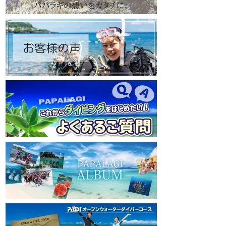
https://www.papalagi.co.jp
https://www.papalagi
【パパラギダイビングスクール Instagram】
【パパラギダイビングス
旬な海の情報はコチラから！
旬な海の情報はコチ
https://www.instagram.com/papalagi.diving.s
https://www.instagr
chool/
chool/
【パパラギダイビングスクール facebook】
【パパラギダイビングス
https://www.facebook.com/papalagi.ds/
https://www.faceboo
【パパラギダイビングスクール X（旧
【パパラギダイビン
Twitter)】
Twitter)】
日々の活動状況や報告はXで公開中！
日々の活動状況や報
https://x.com/papalagidivers?s=20
https://x.com/papal
【パパラギダイビングスクール Blog
】
【パパラギダイビング
お得なイベント告知やツアー情報を知りたい
お得なイベント告知
方へ
方へ
https://papalagi-blog.com/
https://papalagi-blo
◆YouTubeチャンネル登録はコチラから
◆YouTubeチャ
https://www.youtube.com/channel/UCYG3vs
https://www.youtu
pMIHdLQaKA7XNIjDw
pMIHdLQaKA7XNIj
◆各地の水中世界を紹介するチャンネル、そ
◆各地の水中世界を
の名も「水中世界」（サブチャンネル）
の名も「水中世界」
https://www.youtube.com/@user-
https://www.youtub