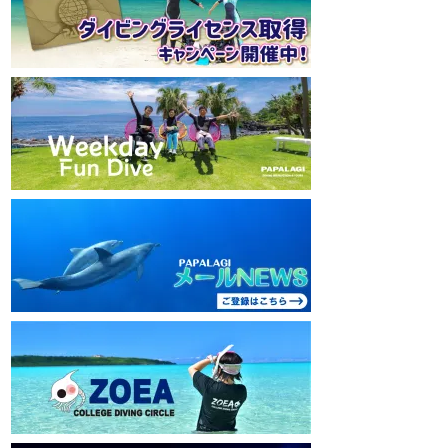
mw1pw2jb4j
mw1pw2jb4j
【初心者ダイビングライセンスコースはコチ
【初心者ダイビング
ラ】
ラ】
https://www.papalagi.co.jp/databox/data.php/
https://www.papalag
campaign_owd_ja/code
campaign_owd_ja/c
================================
==============
====
====
パパラギダイビングスクール
パパラギダイビング
藤沢本店
藤沢本店
神奈川県藤沢市 南藤沢10-4
神奈川県藤沢市 南藤沢
本社企画部
0466-26-6101
本社企画部
0466-
================================
==============
====
====
#ダイビングライセンス #ダイビング #スキ
#ダイビングライセン
ューバダイビング #papalagi
ューバダイビング #pa