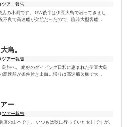
ツアー報告
袋店の小渕です。 GW後半は伊豆大島で潜ってきまし
況不良で高速船が欠航だったので、臨時大型客船...
ン大島。
ツアー報告
、島旅へ。 絶好のダイビング日和に恵まれた伊豆大島
の高速船が条件付き出航…帰りは高速船欠航で大...
ツアー
ツアー報告
横浜店の山本です。 いつもは秋に行っていた女川ですが、