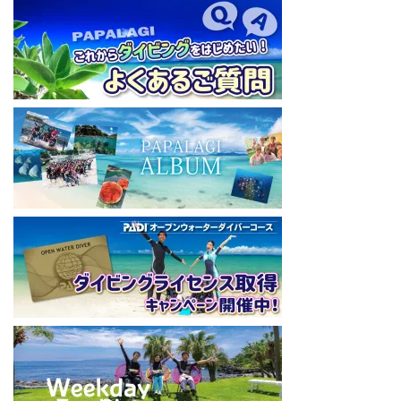
【初心者ダイビングライセンスコースはコチラ】
https://www.papalagi.co.jp/databox/data.php/campaign_owd_ja/c
ode
====================================
パパラギダイビングスクール
藤沢本店
神奈川県藤沢市 南藤沢10-4
本社企画部
0466-26-6101
====================================
#ダイビングライセンス #ダイビング #スキューバダイビング
#papalagi