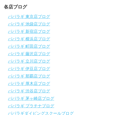
ます！
～～～～～～～～～～～～～～～～～～～～～～～～～～～～
各店ブログ
パパラギダイビングスクール
1986年創業！国内最大規模のスキューバダイビングスクール。
パパラギ 東京店ブログ
徹底した安全管理と、国内トップクラスの初心者ダイビングライ
パパラギ 池袋店ブログ
センス認定実績。
～～～～～～～～～～～～～～～～～～～～～～～～～～～～
パパラギ 新宿店ブログ
【スマホで見れるWebマニュアル！】
パパラギ 横浜店ブログ
動画の内容をまとめたwebマニュアルをご覧いただけます！
パパラギ 町田店ブログ
パパラギ公式LINEにご登録の上、メニューから「動画資料」を
タップ！
パパラギ 藤沢店ブログ
↓↓↓↓↓↓こちら
↓↓↓↓↓↓
パパラギ 立川店ブログ
https://www.papalagi.co.jp/lp/line_registration/.
＿＿＿＿＿＿＿＿＿＿＿＿＿＿＿＿＿＿＿＿＿＿＿＿＿＿＿＿
パパラギ 伊豆店ブログ
パパラギ 那覇店ブログ
パパラギの公式LINEはコチラ！
パパラギ 厚木店ブログ
https://www.papalagi.co.jp/lp/line_registration/.
YouTubeで言えない話をこっそり配信
パパラギ 渋谷店ブログ
パパラギ 茅ヶ崎店ブログ
◆ライセンス取得の前に知っておきたい情報満載の動画はコチラ
https://youtu.be/UBiZ64WlU7c?si=I5rkY-mkfTCxZVn7
パパラギ プラチナブログ
◆ライセンス取得コースについて知りたい方はコチラ
パパラギダイビングスクールブログ