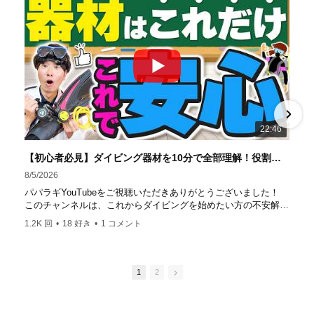
の初心者ダイビングライセンス認定実績。 常駐のプロイン
ストラクターは40名ほど。 【初心者からプロレベルま
で！】 年間ファンダイブ開催数は1,000本を超え、初心者の
方でも安心して潜れるような初心者向けツアーを毎週開催
中！ 2021年マリンダイビング大賞
「講習が上手なダ
イビングスクール」部門
「教え方がうまいインストラク
ター」部門
「国内ダイビングサービス伊豆半島エリア」
部門
「国内ダイビングガイド伊豆半島エリア」部門 4冠
達成！ ――――――――――――――――― パパラギダイ
22:46
ビングスクール 本店 神奈川県 藤沢市 南藤沢10-4
――――――――――――――――― お仕事・取材の依頼
【初心者必見】ダイビング器材を10分で全部理解！役割・使い方をやさしく解説
はコチラ
8/5/2026
https://www.papalagi.co.jp/staticpages/index.php/work
パパラギYouTubeをご視聴いただきありがとうございました！
このチャンネルは、これからダイビングを始めたい方の不安解消
や悩みごとを解消するためのチャンネルです
1.2K 回
•
18 好き
•
1 コメント
ひとりでも多くの方に、素敵なダイビングライフを送っていただ
きたいと思っています！
応援よろしくお願いします
ダイビングのこんな情報を知りたいなどありましたらコメントを
1
2
是非
チャンネル登録、グッドボタン
、高評価をよろしくお願いし