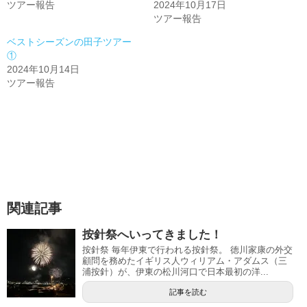
ツアー報告
2024年10月17日
ツアー報告
ベストシーズンの田子ツアー
①
2024年10月14日
ツアー報告
関連記事
按針祭へいってきました！
按針祭 毎年伊東で行われる按針祭。 徳川家康の外交
顧問を務めたイギリス人ウィリアム・アダムス（三
浦按針）が、伊東の松川河口で日本最初の洋...
記事を読む