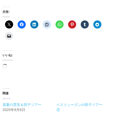
共有:
いいね:
読
み
込
み
関連
中…
真夏の雲見＆田子ツアー
ベストシーズンの田子ツアー
2025年9月6日
②