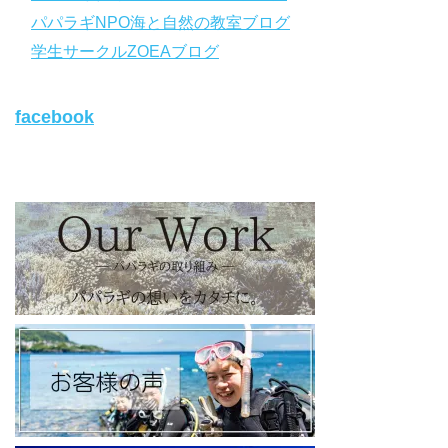
https://www.papalagi.co.jp/databox/data.php/campaign_owd_ja/c
パパラギNPO海と自然の教室ブログ
ode
【パパラギダイビングスクール ホームページ】
学生サークルZOEAブログ
https://www.papalagi.co.jp
【パパラギダイビングスクール Instagram】
facebook
旬な海の情報はコチラから！
https://www.instagram.com/papalagi.diving.school/
【パパラギダイビングスクール facebook】
https://www.facebook.com/papalagi.ds/
【パパラギダイビングスクール X（旧Twitter)】
日々の活動状況や報告はXで公開中！
https://x.com/papalagidivers?s=20
【パパラギダイビングスクール Blog
】
お得なイベント告知やツアー情報を知りたい方へ
https://papalagi-blog.com/
◆YouTubeチャンネル登録はコチラから
https://www.youtube.com/channel/UCYG3vspMIHdLQaKA7XNIjD
w
◆各地の水中世界を紹介するチャンネル、その名も「水中世界」
（サブチャンネル）
https://www.youtube.com/@user-mw1pw2jb4j