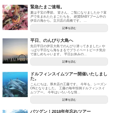
緊急たまご速報。
夏は子宝の季節。 皆さん、ご覧になりましたか？富
戸で生まれたたまごたちを。 絶賛BABYブーム中の
伊豆の海から。立川店の高橋です。 ...
記事を読む
平日、のんびり大島へ
先日平日の伊豆大島でのんびり潜ってきました♪ や
っぱり平日なら海をまるでプライベートビーチ気分
で楽しめちゃいます。 平日お休みの...
記事を読む
ドルフィンスイムツアー開催いたしまし
た。
こんにちは。厚木店の工藤です。 今年も、シーズン
ONとなりました。 工藤の毎年恒例ドルフィンスイ
ムツアー。 今年はいろいろな情...
記事を読む
バツグン！2018年年忘れツアー