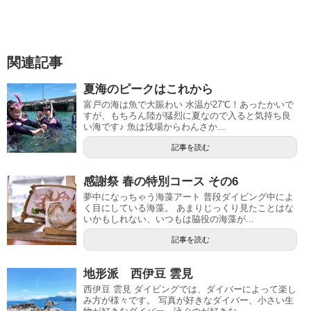
関連記事
夏海のピークはこれから
富戸の海は魚で大賑わい 水温が27℃！あったかいで
すが、もちろん陸が猛烈に夏なので入ると気持ち良
い海です♪ 魚は浅場からわんさか...
記事を読む
感謝祭 春の特別コース その6
夢中になっちゃう海藻アート 普段ダイビング中によ
く目にしている海藻。 あまりじっくり見たことはな
いかもしれない、いつもは脇役の海藻が...
記事を読む
地形派 西伊豆 雲見
西伊豆 雲見 ダイビングでは、ダイバーによって楽し
み方が様々です。 写真が好きなダイバー、小さい生