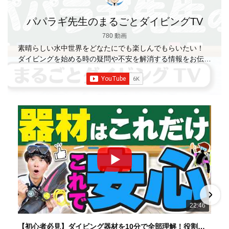
パパラギ先生のまるごとダイビングTV
780 動画
素晴らしい水中世界をどなたにでも楽しんでもらいたい！
ダイビングを始める時の疑問や不安を解消する情報をお伝え
していきます
【パパラギダイビングスクール】 1986年創
業の国内最大規模のスキューバダイビングスクール。 PADI
５スター
ダイビングセンター 安心と信頼のゴー
ルドカード発行！ 徹底した安全管理と、国内トップクラス
の初心者ダイビングライセンス認定実績。 常駐のプロイン
ストラクターは40名ほど。 【初心者からプロレベルま
で！】 年間ファンダイブ開催数は1,000本を超え、初心者の
方でも安心して潜れるような初心者向けツアーを毎週開催
中！ 2021年マリンダイビング大賞
「講習が上手なダ
イビングスクール」部門
「教え方がうまいインストラク
ター」部門
「国内ダイビングサービス伊豆半島エリア」
部門
「国内ダイビングガイド伊豆半島エリア」部門 4冠
達成！ ――――――――――――――――― パパラギダイ
22:46
ビングスクール 本店 神奈川県 藤沢市 南藤沢10-4
――――――――――――――――― お仕事・取材の依頼
【初心者必見】ダイビング器材を10分で全部理解！役割・使い方をやさしく解説