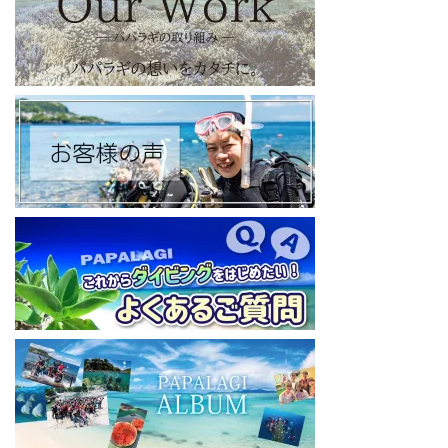
【パパラギダイビングスクール Blog
】
お得なイベント告知やツアー情報を知りたい方へ
https://papalagi-blog.com/
◆YouTubeチャンネル登録はコチラから
https://www.youtube.com/channel/UCYG3vspMIHdLQaKA7XNIjD
w
◆各地の水中世界を紹介するチャンネル、その名も「水中世界」
（サブチャンネル）
https://www.youtube.com/@user-mw1pw2jb4j
【初心者ダイビングライセンスコースはコチラ】
https://www.papalagi.co.jp/databox/data.php/campaign_owd_ja/c
ode
====================================
パパラギダイビングスクール
藤沢本店
神奈川県藤沢市 南藤沢10-4
本社企画部
0466-26-6101
====================================
#ダイビングライセンス #ダイビング #スキューバダイビング
#papalagi