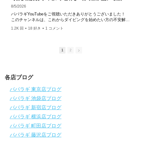
はコチラ
8/5/2026
https://www.papalagi.co.jp/staticpages/index.php/work
パパラギYouTubeをご視聴いただきありがとうございました！
このチャンネルは、これからダイビングを始めたい方の不安解消
や悩みごとを解消するためのチャンネルです
1.2K 回
•
18 好き
•
1 コメント
ひとりでも多くの方に、素敵なダイビングライフを送っていただ
きたいと思っています！
応援よろしくお願いします
ダイビングのこんな情報を知りたいなどありましたらコメントを
1
2
是非
チャンネル登録、グッドボタン
、高評価をよろしくお願いし
ます！
～～～～～～～～～～～～～～～～～～～～～～～～～～～～
各店ブログ
パパラギダイビングスクール
1986年創業！国内最大規模のスキューバダイビングスクール。
パパラギ 東京店ブログ
徹底した安全管理と、国内トップクラスの初心者ダイビングライ
パパラギ 池袋店ブログ
センス認定実績。
～～～～～～～～～～～～～～～～～～～～～～～～～～～～
パパラギ 新宿店ブログ
【スマホで見れるWebマニュアル！】
パパラギ 横浜店ブログ
動画の内容をまとめたwebマニュアルをご覧いただけます！
パパラギ 町田店ブログ
パパラギ公式LINEにご登録の上、メニューから「動画資料」を
タップ！
パパラギ 藤沢店ブログ
↓↓↓↓↓↓こちら
↓↓↓↓↓↓