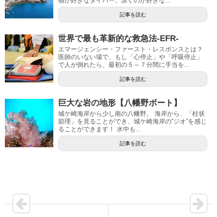
物が好きなダイバー、泳ぐのが好きな...
記事を読む
世界で最も革新的な救急法-EFR-
エマージェンシー・ファースト・レスポンスとは？
医師のいない場で、もし「心停止」や「呼吸停止」
で人が倒れたら、最初の５～７分間に手当を...
記事を読む
巨大な岩の地形【八幡野ボート】
城ケ崎海岸から少し南の八幡野。 海岸から、「柱状
節理」を見ることができ、城ケ崎海岸の‟ジオ”を感じ
ることができます！ 水中も...
記事を読む