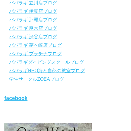
パパラギ 立川店ブログ
https://www.papalagi.co.jp/lp/line_registration/.
＿＿＿＿＿＿＿＿＿＿＿＿＿＿＿＿＿＿＿＿＿＿＿＿＿＿＿＿
パパラギ 伊豆店ブログ
パパラギ 那覇店ブログ
パパラギの公式LINEはコチラ！
パパラギ 厚木店ブログ
https://www.papalagi.co.jp/lp/line_registration/.
YouTubeで言えない話をこっそり配信
パパラギ 渋谷店ブログ
パパラギ 茅ヶ崎店ブログ
◆ライセンス取得の前に知っておきたい情報満載の動画はコチラ
https://youtu.be/UBiZ64WlU7c?si=I5rkY-mkfTCxZVn7
パパラギ プラチナブログ
◆ライセンス取得コースについて知りたい方はコチラ
パパラギダイビングスクールブログ
https://www.papalagi.co.jp/databox/data.php/campaign_owd_ja/c
パパラギNPO海と自然の教室ブログ
ode
【パパラギダイビングスクール ホームページ】
学生サークルZOEAブログ
https://www.papalagi.co.jp
【パパラギダイビングスクール Instagram】
facebook
旬な海の情報はコチラから！
https://www.instagram.com/papalagi.diving.school/
【パパラギダイビングスクール facebook】
https://www.facebook.com/papalagi.ds/
【パパラギダイビングスクール X（旧Twitter)】
日々の活動状況や報告はXで公開中！
https://x.com/papalagidivers?s=20