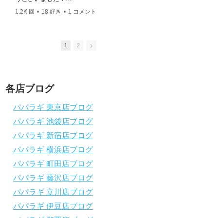
ングスクール 本店 神奈川県 藤沢市 南藤沢10-4
このチャンネルは、これからダイビングを始
このチャンネルは、
――――――――――――――――― お仕事・取材の
1.2K 回
•
18 好き
•
1 コメント
2.5K 回
•
37 好き
•
めたい方の不安解消や悩みごとを解消するた
めたい方の不安解消
依頼はコチラ
めのチャンネルです
めのチャンネルです
ttps://www.papalagi.co.jp/staticpages/index.php/work
ひとりでも多くの方に、素敵なダイビングラ
ひとりでも多くの方
イフを送っていただきたいと思っています！
イフを送っていただ
1
2
応援よろしくお願いします
応援よろしくお願い
ダイビングのこんな情報を知りたいなどあり
ダイビングのこんな
ましたらコメントを是非
ましたらコメントを
チャンネル登録、グッドボタン
、高評価
チャンネル登録、グ
各店ブログ
をよろしくお願いします！
をよろしくお願いし
～～～～～～～～～～～～～～～～～～～～
～～～～～～～～～
パパラギ 東京店ブログ
～～～～～～～～
～～～～～～～～
パパラギ 池袋店ブログ
パパラギダイビングスクール
パパラギダイビング
1986年創業！国内最大規模のスキューバダ
1986年創業！国
パパラギ 新宿店ブログ
イビングスクール。
イビングスクール。
徹底した安全管理と、国内トップクラスの初
徹底した安全管理と
パパラギ 横浜店ブログ
心者ダイビングライセンス認定実績。
心者ダイビングライ
パパラギ 町田店ブログ
～～～～～～～～～～～～～～～～～～～～
～～～～～～～～～
～～～～～～～～
～～～～～～～～
パパラギ 藤沢店ブログ
【スマホで見れるWebマニュアル！】
【スマホで見れるW
パパラギ 立川店ブログ
動画の内容をまとめたwebマニュアルをご覧
動画の内容をまとめ
パパラギ 伊豆店ブログ
いただけます！
いただけます！
パパラギ公式LINEにご登録の上、メニュー
パパラギ公式LIN