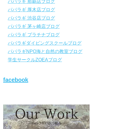
パパラギ 那覇店ブログ
から「動画資料」をタップ！
から「動画資料」を
パパラギ 厚木店ブログ
↓↓↓↓↓↓こちら
↓↓↓↓↓↓
↓↓↓↓↓↓こちら
↓↓↓
https://www.papalagi.co.jp/lp/line_registration
https://www.papalagi.
パパラギ 渋谷店ブログ
/.
/.
＿＿＿＿＿＿＿＿＿＿＿＿＿＿＿＿＿＿＿＿
＿＿＿＿＿＿＿＿＿
パパラギ 茅ヶ崎店ブログ
＿＿＿＿＿＿＿＿
＿＿＿＿＿＿＿＿
パパラギ プラチナブログ
パパラギダイビングスクールブログ
パパラギの公式LINEはコチラ！
パパラギの公式L
パパラギNPO海と自然の教室ブログ
https://www.papalagi.co.jp/lp/line_registration
https://www.papalagi.
/.
/.
学生サークルZOEAブログ
YouTubeで言えない話をこっそり配信
YouTubeで言え
◆ライセンス取得の前に知っておきたい情報
◆ライセンス取得の
満載の動画はコチラ
満載の動画はコチラ
facebook
https://youtu.be/UBiZ64WlU7c?si=I5rkY-
https://youtu.be/U
mkfTCxZVn7
mkfTCxZVn7
◆ライセンス取得コースについて知りたい方
◆ライセンス取得コ
はコチラ
はコチラ
https://www.papalagi.co.jp/databox/data.php/
https://www.papalag
campaign_owd_ja/code
campaign_owd_ja/c
【パパラギダイビングスクール ホームペー
【パパラギダイビン
ジ】
ジ】