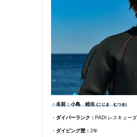
・名前：小島 睦生
(こじま むつき)
・
ダイバーランク：
PADI レスキュー
・
ダイビング歴：
2年