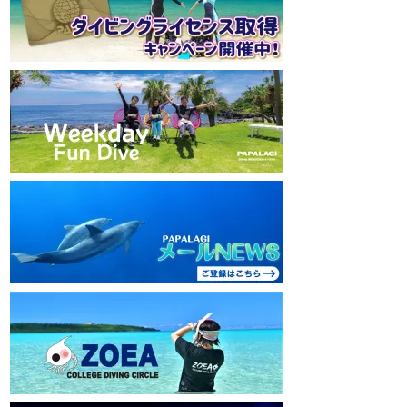
mw1pw2jb4j
mw1pw2jb4j
【初心者ダイビングライセンスコースはコチ
【初心者ダイビング
ラ】
ラ】
https://www.papalagi.co.jp/databox/data.php/
https://www.papalag
campaign_owd_ja/code
campaign_owd_ja/c
================================
==============
====
====
パパラギダイビングスクール
パパラギダイビング
藤沢本店
藤沢本店
神奈川県藤沢市 南藤沢10-4
神奈川県藤沢市 南藤沢
本社企画部
0466-26-6101
本社企画部
0466-
================================
==============
====
====
#ダイビングライセンス #ダイビング #スキ
#ダイビングライセン
ューバダイビング #papalagi
ューバダイビング #pa