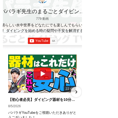
パパラギ先生のまるごとダイビング
TV
779 動画
素晴らしい水中世界をどなたにでも楽しんでもらいた
い！ ダイビングを始める時の疑問や不安を解消する情
報をお伝えしていきます
【パパラギダイビングス
クール】 1986年創業の国内最大規模のスキューバダ
イビングスクール。 PADI５スター
ダイビ
ングセンター 安心と信頼のゴールドカード発行！ 徹
底した安全管理と、国内トップクラスの初心者ダイビ
ングライセンス認定実績。 常駐のプロインストラクタ
ーは40名ほど。 【初心者からプロレベルまで！】 年
間ファンダイブ開催数は1,000本を超え、初心者の方
でも安心して潜れるような初心者向けツアーを毎週開
催中！ 2021年マリンダイビング大賞
「講習が上
22:46
手なダイビングスクール」部門
「教え方がうまい
インストラクター」部門
「国内ダイビングサービ
【初心者必見】ダイビング器材を10分で全部理解！役割・使い方をやさしく解説
ス伊豆半島エリア」部門
「国内ダイビングガイド
8/5/2026
7/29/2026
伊豆半島エリア」部門 4冠達成！
パパラギYouTubeをご視聴いただきありがと
パパラギYouTub
――――――――――――――――― パパラギダイビ
うございました！
うございました！