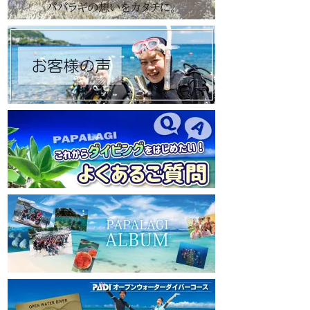
https://www.papalagi.co.jp
https://www.papalagi
【パパラギダイビングスクール Instagram】
【パパラギダイビングス
旬な海の情報はコチラから！
旬な海の情報はコチ
https://www.instagram.com/papalagi.diving.s
https://www.instagr
chool/
chool/
【パパラギダイビングスクール facebook】
【パパラギダイビングス
https://www.facebook.com/papalagi.ds/
https://www.faceboo
【パパラギダイビングスクール X（旧
【パパラギダイビン
Twitter)】
Twitter)】
日々の活動状況や報告はXで公開中！
日々の活動状況や報
https://x.com/papalagidivers?s=20
https://x.com/papal
【パパラギダイビングスクール Blog
】
【パパラギダイビング
お得なイベント告知やツアー情報を知りたい
お得なイベント告知
方へ
方へ
https://papalagi-blog.com/
https://papalagi-blo
◆YouTubeチャンネル登録はコチラから
◆YouTubeチャ
https://www.youtube.com/channel/UCYG3vs
https://www.youtu
pMIHdLQaKA7XNIjDw
pMIHdLQaKA7XNIj
◆各地の水中世界を紹介するチャンネル、そ
◆各地の水中世界を
の名も「水中世界」（サブチャンネル）
の名も「水中世界」
https://www.youtube.com/@user-
https://www.youtub