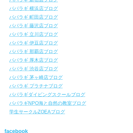
【スマホで見れるWebマニュアル！】
パパラギ 横浜店ブログ
動画の内容をまとめたwebマニュアルをご覧いただけます！
パパラギ 町田店ブログ
パパラギ公式LINEにご登録の上、メニューから「動画資料」を
タップ！
パパラギ 藤沢店ブログ
↓↓↓↓↓↓こちら
↓↓↓↓↓↓
パパラギ 立川店ブログ
https://www.papalagi.co.jp/lp/line_registration/.
＿＿＿＿＿＿＿＿＿＿＿＿＿＿＿＿＿＿＿＿＿＿＿＿＿＿＿＿
パパラギ 伊豆店ブログ
パパラギ 那覇店ブログ
パパラギの公式LINEはコチラ！
パパラギ 厚木店ブログ
https://www.papalagi.co.jp/lp/line_registration/.
YouTubeで言えない話をこっそり配信
パパラギ 渋谷店ブログ
パパラギ 茅ヶ崎店ブログ
◆ライセンス取得の前に知っておきたい情報満載の動画はコチラ
https://youtu.be/UBiZ64WlU7c?si=I5rkY-mkfTCxZVn7
パパラギ プラチナブログ
◆ライセンス取得コースについて知りたい方はコチラ
パパラギダイビングスクールブログ
https://www.papalagi.co.jp/databox/data.php/campaign_owd_ja/c
パパラギNPO海と自然の教室ブログ
ode
【パパラギダイビングスクール ホームページ】
学生サークルZOEAブログ
https://www.papalagi.co.jp
【パパラギダイビングスクール Instagram】
facebook
旬な海の情報はコチラから！