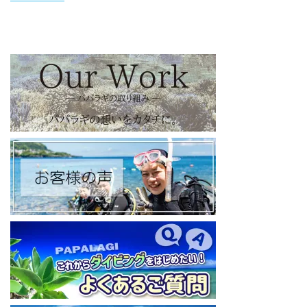
https://www.instagram.com/papalagi.diving.school/
【パパラギダイビングスクール facebook】
https://www.facebook.com/papalagi.ds/
【パパラギダイビングスクール X（旧Twitter)】
日々の活動状況や報告はXで公開中！
https://x.com/papalagidivers?s=20
【パパラギダイビングスクール Blog
】
お得なイベント告知やツアー情報を知りたい方へ
https://papalagi-blog.com/
◆YouTubeチャンネル登録はコチラから
https://www.youtube.com/channel/UCYG3vspMIHdLQaKA7XNIjD
w
◆各地の水中世界を紹介するチャンネル、その名も「水中世界」
（サブチャンネル）
https://www.youtube.com/@user-mw1pw2jb4j
【初心者ダイビングライセンスコースはコチラ】
https://www.papalagi.co.jp/databox/data.php/campaign_owd_ja/c
ode
====================================
パパラギダイビングスクール
藤沢本店