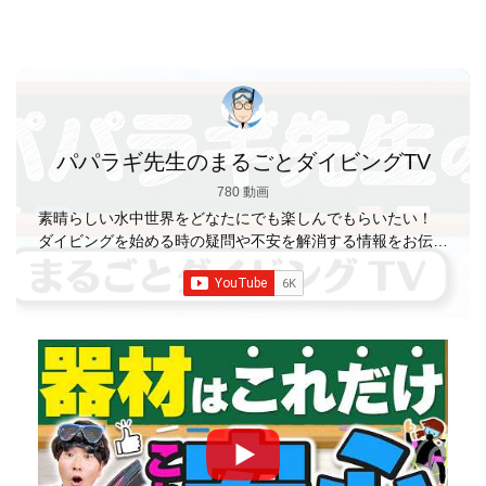
パパラギ先生のまるごとダイビングTV
780 動画
素晴らしい水中世界をどなたにでも楽しんでもらいたい！
ダイビングを始める時の疑問や不安を解消する情報をお伝え
していきます
【パパラギダイビングスクール】 1986年創
業の国内最大規模のスキューバダイビングスクール。 PADI
５スター
ダイビングセンター 安心と信頼のゴー
ルドカード発行！ 徹底した安全管理と、国内トップクラス
の初心者ダイビングライセンス認定実績。 常駐のプロイン
ストラクターは40名ほど。 【初心者からプロレベルま
で！】 年間ファンダイブ開催数は1,000本を超え、初心者の
方でも安心して潜れるような初心者向けツアーを毎週開催
中！ 2021年マリンダイビング大賞
「講習が上手なダ
イビングスクール」部門
「教え方がうまいインストラク