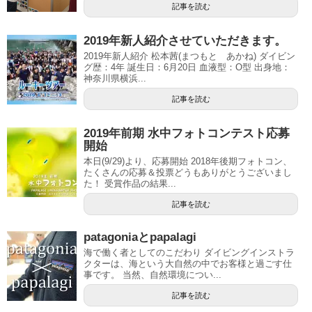
記事を読む
2019年新人紹介させていただきます。
2019年新人紹介 松本茜(まつもと あかね) ダイビン
グ歴：4年 誕生日：6月20日 血液型：O型 出身地：
神奈川県横浜...
記事を読む
2019年前期 水中フォトコンテスト応募
開始
本日(9/29)より、応募開始 2018年後期フォトコン、
たくさんの応募＆投票どうもありがとうございまし
た！ 受賞作品の結果...
記事を読む
patagoniaとpapalagi
海で働く者としてのこだわり ダイビングインストラ
クターは、海という大自然の中でお客様と過ごす仕
事です。 当然、自然環境につい...
記事を読む