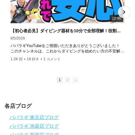
ター」部門
「国内ダイビングサービス伊豆半島エリア」
部門
「国内ダイビングガイド伊豆半島エリア」部門 4冠
達成！ ――――――――――――――――― パパラギダイ
22:46
ビングスクール 本店 神奈川県 藤沢市 南藤沢10-4
――――――――――――――――― お仕事・取材の依頼
【初心者必見】ダイビング器材を10分で全部理解！役割・使い方をやさしく解説
はコチラ
8/5/2026
https://www.papalagi.co.jp/staticpages/index.php/work
パパラギYouTubeをご視聴いただきありがとうございました！
このチャンネルは、これからダイビングを始めたい方の不安解消
や悩みごとを解消するためのチャンネルです
1.2K 回
•
18 好き
•
1 コメント
ひとりでも多くの方に、素敵なダイビングライフを送っていただ
きたいと思っています！
応援よろしくお願いします
ダイビングのこんな情報を知りたいなどありましたらコメントを
1
2
是非
チャンネル登録、グッドボタン
、高評価をよろしくお願いし
ます！
～～～～～～～～～～～～～～～～～～～～～～～～～～～～
各店ブログ
パパラギダイビングスクール
1986年創業！国内最大規模のスキューバダイビングスクール。
パパラギ 東京店ブログ
徹底した安全管理と、国内トップクラスの初心者ダイビングライ
パパラギ 池袋店ブログ
センス認定実績。
～～～～～～～～～～～～～～～～～～～～～～～～～～～～
パパラギ 新宿店ブログ