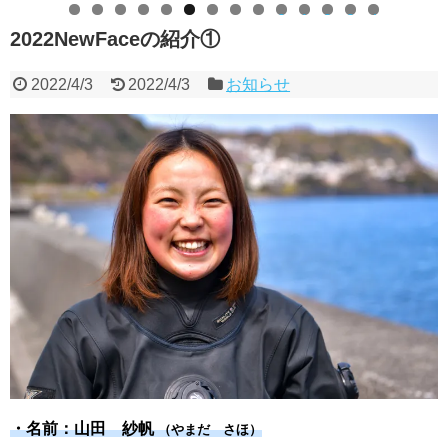
0
1
2
3
4
2022NewFaceの紹介①
2022/4/3
2022/4/3
お知らせ
・名前：山田 紗帆
（やまだ さほ）