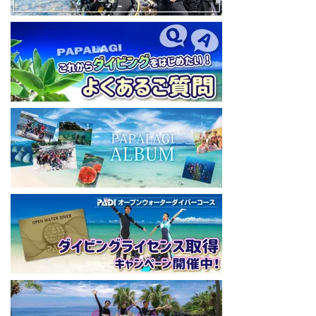
（サブチャンネル）
https://www.youtube.com/@user-mw1pw2jb4j
【初心者ダイビングライセンスコースはコチラ】
https://www.papalagi.co.jp/databox/data.php/campaign_owd_ja/c
ode
====================================
パパラギダイビングスクール
藤沢本店
神奈川県藤沢市 南藤沢10-4
本社企画部
0466-26-6101
====================================
#ダイビングライセンス #ダイビング #スキューバダイビング
#papalagi