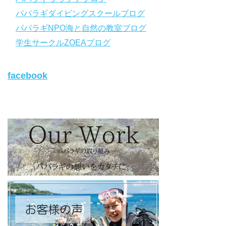
◆ライセンス取得コースについて知りたい方はコチラ
パパラギダイビングスクールブログ
https://www.papalagi.co.jp/databox/data.php/campaign_owd_ja/c
パパラギNPO海と自然の教室ブログ
ode
【パパラギダイビングスクール ホームページ】
学生サークルZOEAブログ
https://www.papalagi.co.jp
【パパラギダイビングスクール Instagram】
facebook
旬な海の情報はコチラから！
https://www.instagram.com/papalagi.diving.school/
【パパラギダイビングスクール facebook】
https://www.facebook.com/papalagi.ds/
【パパラギダイビングスクール X（旧Twitter)】
日々の活動状況や報告はXで公開中！
https://x.com/papalagidivers?s=20
【パパラギダイビングスクール Blog
】
お得なイベント告知やツアー情報を知りたい方へ
https://papalagi-blog.com/
◆YouTubeチャンネル登録はコチラから
https://www.youtube.com/channel/UCYG3vspMIHdLQaKA7XNIjD
w
◆各地の水中世界を紹介するチャンネル、その名も「水中世界」