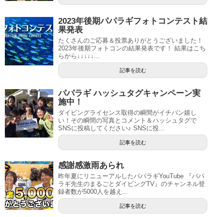
2023年後期パパラギフォトコンテスト結
果発表
たくさんのご応募＆投票ありがとうございました！
2023年後期フォトコンの結果発表です！ 結果はこち
らから↓↓↓↓↓...
記事を読む
パパラギ ハッシュタグキャンペーン実
施中！
ダイビングライセンス取得の瞬間がイチバン嬉し
い！その瞬間の写真とコメント＆ハッシュタグで
SNSに投稿してください♪ SNSに投...
記事を読む
感謝感激雨あられ
昨年夏にリニューアルしたパパラギYouTube 『パパ
ラギ先生のまるごとダイビングTV』のチャンネル登
録者数が5000人を越え...
記事を読む