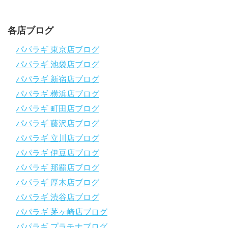
チャンネル登録、グッドボタン
、高評価をよろしくお願いし
ます！
～～～～～～～～～～～～～～～～～～～～～～～～～～～～
各店ブログ
パパラギダイビングスクール
1986年創業！国内最大規模のスキューバダイビングスクール。
パパラギ 東京店ブログ
徹底した安全管理と、国内トップクラスの初心者ダイビングライ
パパラギ 池袋店ブログ
センス認定実績。
～～～～～～～～～～～～～～～～～～～～～～～～～～～～
パパラギ 新宿店ブログ
【スマホで見れるWebマニュアル！】
パパラギ 横浜店ブログ
動画の内容をまとめたwebマニュアルをご覧いただけます！
パパラギ 町田店ブログ
パパラギ公式LINEにご登録の上、メニューから「動画資料」を
タップ！
パパラギ 藤沢店ブログ
↓↓↓↓↓↓こちら
↓↓↓↓↓↓
パパラギ 立川店ブログ
https://www.papalagi.co.jp/lp/line_registration/.
＿＿＿＿＿＿＿＿＿＿＿＿＿＿＿＿＿＿＿＿＿＿＿＿＿＿＿＿
パパラギ 伊豆店ブログ
パパラギ 那覇店ブログ
パパラギの公式LINEはコチラ！
パパラギ 厚木店ブログ
https://www.papalagi.co.jp/lp/line_registration/.
YouTubeで言えない話をこっそり配信
パパラギ 渋谷店ブログ
パパラギ 茅ヶ崎店ブログ
◆ライセンス取得の前に知っておきたい情報満載の動画はコチラ
https://youtu.be/UBiZ64WlU7c?si=I5rkY-mkfTCxZVn7
パパラギ プラチナブログ