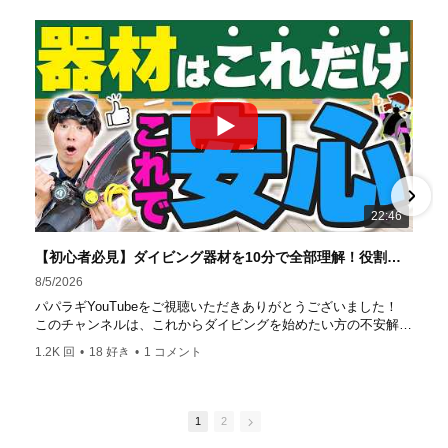
ルドカード発行！ 徹底した安全管理と、国内トップクラス
の初心者ダイビングライセンス認定実績。 常駐のプロイン
ストラクターは40名ほど。 【初心者からプロレベルま
で！】 年間ファンダイブ開催数は1,000本を超え、初心者の
方でも安心して潜れるような初心者向けツアーを毎週開催
中！ 2021年マリンダイビング大賞
「講習が上手なダ
イビングスクール」部門
「教え方がうまいインストラク
ター」部門
「国内ダイビングサービス伊豆半島エリア」
部門
「国内ダイビングガイド伊豆半島エリア」部門 4冠
達成！ ――――――――――――――――― パパラギダイ
22:46
ビングスクール 本店 神奈川県 藤沢市 南藤沢10-4
――――――――――――――――― お仕事・取材の依頼
【初心者必見】ダイビング器材を10分で全部理解！役割・使い方をやさしく解説
はコチラ
8/5/2026
https://www.papalagi.co.jp/staticpages/index.php/work
パパラギYouTubeをご視聴いただきありがとうございました！
このチャンネルは、これからダイビングを始めたい方の不安解消
や悩みごとを解消するためのチャンネルです
1.2K 回
•
18 好き
•
1 コメント
ひとりでも多くの方に、素敵なダイビングライフを送っていただ
きたいと思っています！
応援よろしくお願いします
ダイビングのこんな情報を知りたいなどありましたらコメントを
1
2
是非