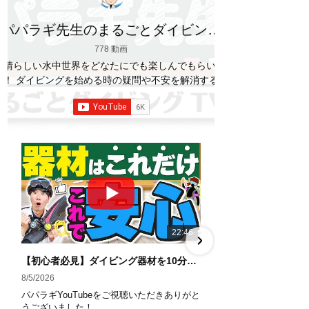
パパラギ先生のまるごとダイビング
TV
778 動画
素晴らしい水中世界をどなたにでも楽しんでもらいた
い！ ダイビングを始める時の疑問や不安を解消する情
報をお伝えしていきます
【パパラギダイビングス
クール】 1986年創業の国内最大規模のスキューバダ
イビングスクール。 PADI５スター
ダイビ
ングセンター 安心と信頼のゴールドカード発行！ 徹
底した安全管理と、国内トップクラスの初心者ダイビ
ングライセンス認定実績。 常駐のプロインストラクタ
ーは40名ほど。 【初心者からプロレベルまで！】 年
間ファンダイブ開催数は1,000本を超え、初心者の方
でも安心して潜れるような初心者向けツアーを毎週開
催中！ 2021年マリンダイビング大賞
「講習が上
22:46
手なダイビングスクール」部門
「教え方がうまい
インストラクター」部門
「国内ダイビングサービ
【初心者必見】ダイビング器材を10分で全部理解！役割・使い方をやさしく解説
ス伊豆半島エリア」部門
「国内ダイビングガイド
8/5/2026
7/29/2026
伊豆半島エリア」部門 4冠達成！
パパラギYouTubeをご視聴いただきありがと
パパラギYouTub
――――――――――――――――― パパラギダイビ
うございました！
うございました！