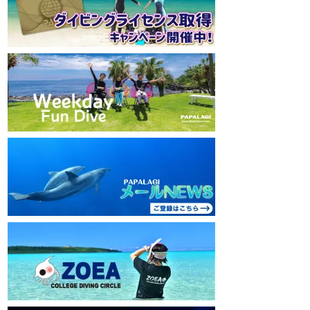
mw1pw2jb4j
mw1pw2jb4j
【初心者ダイビングライセンスコースはコチ
【初心者ダイビング
ラ】
ラ】
https://www.papalagi.co.jp/databox/data.php/
https://www.papalag
campaign_owd_ja/code
campaign_owd_ja/c
================================
==============
====
====
パパラギダイビングスクール
パパラギダイビング
藤沢本店
藤沢本店
神奈川県藤沢市 南藤沢10-4
神奈川県藤沢市 南藤沢
本社企画部
0466-26-6101
本社企画部
0466-
================================
==============
====
====
#ダイビングライセンス #ダイビング #スキ
#ダイビングライセン
ューバダイビング #papalagi
ューバダイビング #pa