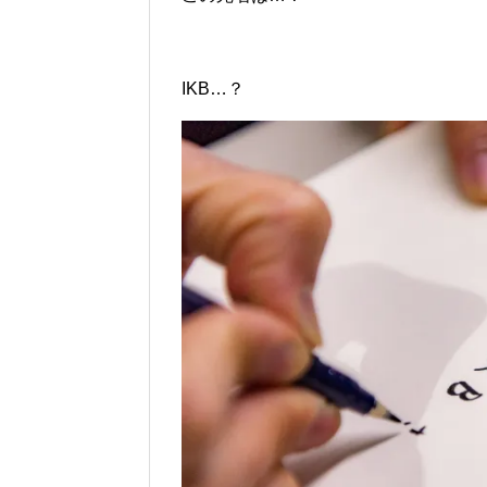
IKB…？