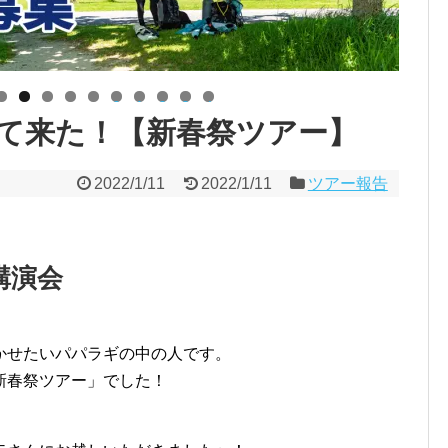
0
1
2
3
4
て来た！【新春祭ツアー】
2022/1/11
2022/1/11
ツアー報告
講演会
かせたいパパラギの中の人です。
新春祭ツアー」でした！
。