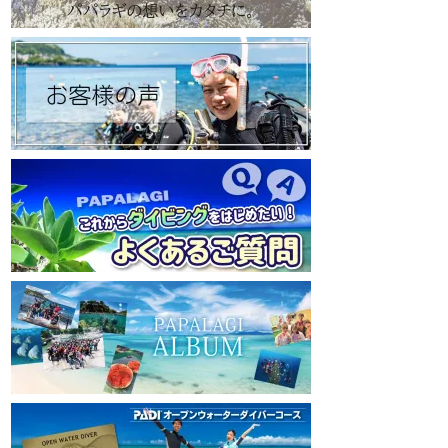
https://www.papalagi.co.jp
https://www.papalagi
【パパラギダイビングスクール Instagram】
【パパラギダイビングス
旬な海の情報はコチラから！
旬な海の情報はコチ
https://www.instagram.com/papalagi.diving.s
https://www.instagr
chool/
chool/
【パパラギダイビングスクール facebook】
【パパラギダイビングス
https://www.facebook.com/papalagi.ds/
https://www.faceboo
【パパラギダイビングスクール X（旧
【パパラギダイビン
Twitter)】
Twitter)】
日々の活動状況や報告はXで公開中！
日々の活動状況や報
https://x.com/papalagidivers?s=20
https://x.com/papal
【パパラギダイビングスクール Blog
】
【パパラギダイビング
お得なイベント告知やツアー情報を知りたい
お得なイベント告知
方へ
方へ
https://papalagi-blog.com/
https://papalagi-blo
◆YouTubeチャンネル登録はコチラから
◆YouTubeチャ
https://www.youtube.com/channel/UCYG3vs
https://www.youtu
pMIHdLQaKA7XNIjDw
pMIHdLQaKA7XNIj
◆各地の水中世界を紹介するチャンネル、そ
◆各地の水中世界を
の名も「水中世界」（サブチャンネル）
の名も「水中世界」
https://www.youtube.com/@user-
https://www.youtub