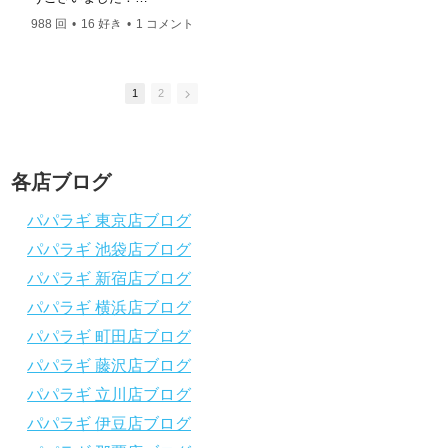
ングスクール 本店 神奈川県 藤沢市 南藤沢10-4
このチャンネルは、これからダイビングを始
このチャンネルは、
――――――――――――――――― お仕事・取材の
988 回
•
16 好き
•
1 コメント
2.4K 回
•
37 好き
•
めたい方の不安解消や悩みごとを解消するた
めたい方の不安解消
依頼はコチラ
めのチャンネルです
めのチャンネルです
ttps://www.papalagi.co.jp/staticpages/index.php/work
ひとりでも多くの方に、素敵なダイビングラ
ひとりでも多くの方
イフを送っていただきたいと思っています！
イフを送っていただ
1
2
応援よろしくお願いします
応援よろしくお願い
ダイビングのこんな情報を知りたいなどあり
ダイビングのこんな
ましたらコメントを是非
ましたらコメントを
チャンネル登録、グッドボタン
、高評価
チャンネル登録、グ
各店ブログ
をよろしくお願いします！
をよろしくお願いし
～～～～～～～～～～～～～～～～～～～～
～～～～～～～～～
パパラギ 東京店ブログ
～～～～～～～～
～～～～～～～～
パパラギ 池袋店ブログ
パパラギダイビングスクール
パパラギダイビング
1986年創業！国内最大規模のスキューバダ
1986年創業！国
パパラギ 新宿店ブログ
イビングスクール。
イビングスクール。
徹底した安全管理と、国内トップクラスの初
徹底した安全管理と
パパラギ 横浜店ブログ
心者ダイビングライセンス認定実績。
心者ダイビングライ
パパラギ 町田店ブログ
～～～～～～～～～～～～～～～～～～～～
～～～～～～～～～
～～～～～～～～
～～～～～～～～
パパラギ 藤沢店ブログ
【スマホで見れるWebマニュアル！】
【スマホで見れるW
パパラギ 立川店ブログ
動画の内容をまとめたwebマニュアルをご覧
動画の内容をまとめ
パパラギ 伊豆店ブログ
いただけます！
いただけます！
パパラギ公式LINEにご登録の上、メニュー
パパラギ公式LIN