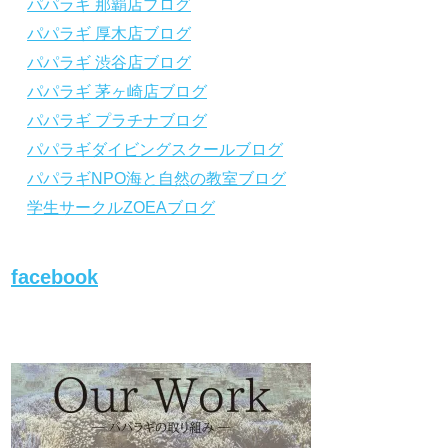
パパラギ 那覇店ブログ
から「動画資料」をタップ！
から「動画資料」を
パパラギ 厚木店ブログ
↓↓↓↓↓↓こちら
↓↓↓↓↓↓
↓↓↓↓↓↓こちら
↓↓↓
https://www.papalagi.co.jp/lp/line_registration
https://www.papalagi.
パパラギ 渋谷店ブログ
/.
/.
＿＿＿＿＿＿＿＿＿＿＿＿＿＿＿＿＿＿＿＿
＿＿＿＿＿＿＿＿＿
パパラギ 茅ヶ崎店ブログ
＿＿＿＿＿＿＿＿
＿＿＿＿＿＿＿＿
パパラギ プラチナブログ
パパラギダイビングスクールブログ
パパラギの公式LINEはコチラ！
パパラギの公式L
パパラギNPO海と自然の教室ブログ
https://www.papalagi.co.jp/lp/line_registration
https://www.papalagi.
/.
/.
学生サークルZOEAブログ
YouTubeで言えない話をこっそり配信
YouTubeで言え
◆ライセンス取得の前に知っておきたい情報
◆ライセンス取得の
満載の動画はコチラ
満載の動画はコチラ
facebook
https://youtu.be/UBiZ64WlU7c?si=I5rkY-
https://youtu.be/U
mkfTCxZVn7
mkfTCxZVn7
◆ライセンス取得コースについて知りたい方
◆ライセンス取得コ
はコチラ
はコチラ
https://www.papalagi.co.jp/databox/data.php/
https://www.papalag
campaign_owd_ja/code
campaign_owd_ja/c
【パパラギダイビングスクール ホームペー
【パパラギダイビン
ジ】
ジ】