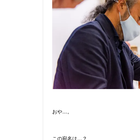
おや…。
この宛名は…？