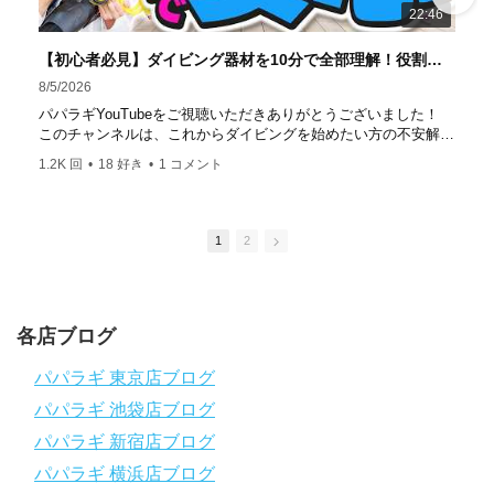
22:46
ビングスクール 本店 神奈川県 藤沢市 南藤沢10-4
――――――――――――――――― お仕事・取材の依頼
【初心者必見】ダイビング器材を10分で全部理解！役割・使い方をやさしく解説
はコチラ
8/5/2026
https://www.papalagi.co.jp/staticpages/index.php/work
パパラギYouTubeをご視聴いただきありがとうございました！
このチャンネルは、これからダイビングを始めたい方の不安解消
や悩みごとを解消するためのチャンネルです
1.2K 回
•
18 好き
•
1 コメント
ひとりでも多くの方に、素敵なダイビングライフを送っていただ
きたいと思っています！
応援よろしくお願いします
ダイビングのこんな情報を知りたいなどありましたらコメントを
1
2
是非
チャンネル登録、グッドボタン
、高評価をよろしくお願いし
ます！
～～～～～～～～～～～～～～～～～～～～～～～～～～～～
各店ブログ
パパラギダイビングスクール
1986年創業！国内最大規模のスキューバダイビングスクール。
パパラギ 東京店ブログ
徹底した安全管理と、国内トップクラスの初心者ダイビングライ
パパラギ 池袋店ブログ
センス認定実績。
～～～～～～～～～～～～～～～～～～～～～～～～～～～～
パパラギ 新宿店ブログ
【スマホで見れるWebマニュアル！】
パパラギ 横浜店ブログ
動画の内容をまとめたwebマニュアルをご覧いただけます！