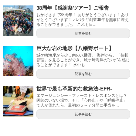
38周年【感謝祭ツアー】ご報告
おかげさまで38周年！ ありがとうございます！あり
がとうございます！ パパラギ創業38年を無事に迎え
ることができました。 これも日...
記事を読む
巨大な岩の地形【八幡野ボート】
城ケ崎海岸から少し南の八幡野。 海岸から、「柱状
節理」を見ることができ、城ケ崎海岸の‟ジオ”を感じ
ることができます！ 水中も...
記事を読む
世界で最も革新的な救急法-EFR-
エマージェンシー・ファースト・レスポンスとは？
医師のいない場で、もし「心停止」や「呼吸停止」
で人が倒れたら、最初の５～７分間に手当を...
記事を読む