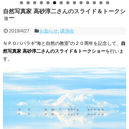
0
1
2
3
4
自然写真家 高砂淳二さんのスライド＆トークシ
ョー
2019/4/27
お知らせ
,
講演会
ＮＰＯパパラギ“海と自然の教室”の２０周年を記念して、
自
然写真家 高砂淳二さんのスライド＆トークショー
を行いま
す。