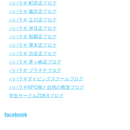
パパラギ 町田店ブログ
パパラギ公式LINEにご登録の上、メニューから「動画資料」を
タップ！
パパラギ 藤沢店ブログ
↓↓↓↓↓↓こちら
↓↓↓↓↓↓
パパラギ 立川店ブログ
https://www.papalagi.co.jp/lp/line_registration/.
＿＿＿＿＿＿＿＿＿＿＿＿＿＿＿＿＿＿＿＿＿＿＿＿＿＿＿＿
パパラギ 伊豆店ブログ
パパラギ 那覇店ブログ
パパラギの公式LINEはコチラ！
パパラギ 厚木店ブログ
https://www.papalagi.co.jp/lp/line_registration/.
YouTubeで言えない話をこっそり配信
パパラギ 渋谷店ブログ
パパラギ 茅ヶ崎店ブログ
◆ライセンス取得の前に知っておきたい情報満載の動画はコチラ
https://youtu.be/UBiZ64WlU7c?si=I5rkY-mkfTCxZVn7
パパラギ プラチナブログ
◆ライセンス取得コースについて知りたい方はコチラ
パパラギダイビングスクールブログ
https://www.papalagi.co.jp/databox/data.php/campaign_owd_ja/c
パパラギNPO海と自然の教室ブログ
ode
【パパラギダイビングスクール ホームページ】
学生サークルZOEAブログ
https://www.papalagi.co.jp
【パパラギダイビングスクール Instagram】
facebook
旬な海の情報はコチラから！
https://www.instagram.com/papalagi.diving.school/
【パパラギダイビングスクール facebook】
https://www.facebook.com/papalagi.ds/