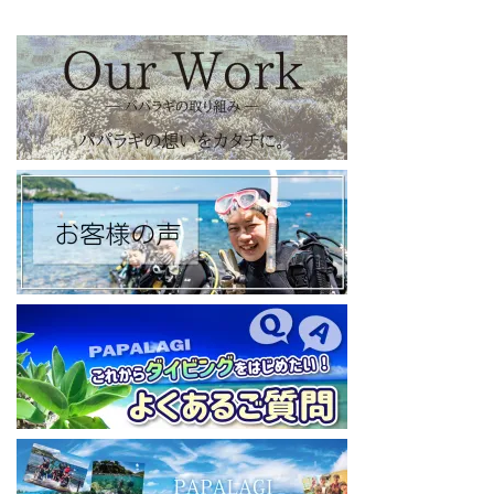
【パパラギダイビングスクール X（旧Twitter)】
日々の活動状況や報告はXで公開中！
https://x.com/papalagidivers?s=20
【パパラギダイビングスクール Blog
】
お得なイベント告知やツアー情報を知りたい方へ
https://papalagi-blog.com/
◆YouTubeチャンネル登録はコチラから
https://www.youtube.com/channel/UCYG3vspMIHdLQaKA7XNIjD
w
◆各地の水中世界を紹介するチャンネル、その名も「水中世界」
（サブチャンネル）
https://www.youtube.com/@user-mw1pw2jb4j
【初心者ダイビングライセンスコースはコチラ】
https://www.papalagi.co.jp/databox/data.php/campaign_owd_ja/c
ode
====================================
パパラギダイビングスクール
藤沢本店
神奈川県藤沢市 南藤沢10-4
本社企画部
0466-26-6101