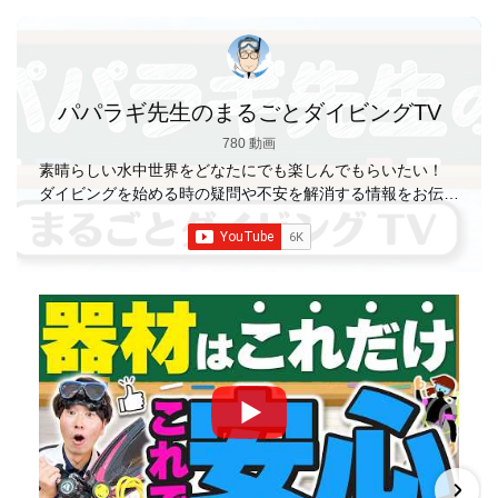
パパラギ先生のまるごとダイビングTV
780 動画
素晴らしい水中世界をどなたにでも楽しんでもらいたい！
ダイビングを始める時の疑問や不安を解消する情報をお伝え
していきます
【パパラギダイビングスクール】 1986年創
業の国内最大規模のスキューバダイビングスクール。 PADI
５スター
ダイビングセンター 安心と信頼のゴー
ルドカード発行！ 徹底した安全管理と、国内トップクラス
の初心者ダイビングライセンス認定実績。 常駐のプロイン
ストラクターは40名ほど。 【初心者からプロレベルま
で！】 年間ファンダイブ開催数は1,000本を超え、初心者の
方でも安心して潜れるような初心者向けツアーを毎週開催
中！ 2021年マリンダイビング大賞
「講習が上手なダ
イビングスクール」部門
「教え方がうまいインストラク
ター」部門
「国内ダイビングサービス伊豆半島エリア」
部門
「国内ダイビングガイド伊豆半島エリア」部門 4冠
達成！ ――――――――――――――――― パパラギダイ