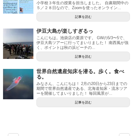
小学校３年生の授業を担当しました。 自粛期間中の
５／２８日なので、Zoomを使ったオンライン...
記事を読む
伊豆大島が楽しすぎるっ
こんにちは。池袋店の栗原です。 GWの5/3〜5で、
伊豆大島ツアーに行ってまいりました！ 南西風が強
く、ポイントは秋の浜ビーチの...
記事を読む
世界自然遺産知床を潜る。歩く。食べ
る。
みなさん、こんにちは！ 2月の20日から23日までの
期間で世界自然遺産である、北海道知床・流氷ツア
ーを開催してまいりました！ 毎回風景が...
記事を読む