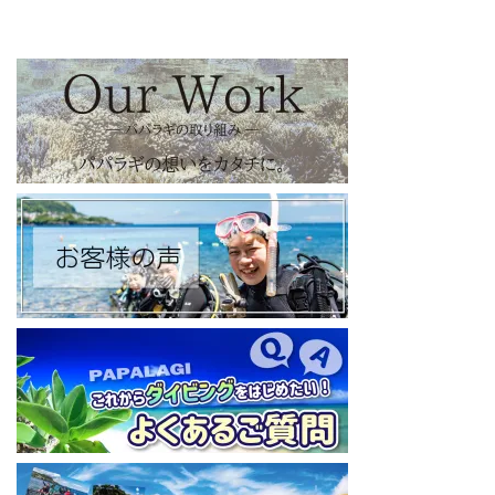
【パパラギダイビングスクール facebook】
https://www.facebook.com/papalagi.ds/
【パパラギダイビングスクール X（旧Twitter)】
日々の活動状況や報告はXで公開中！
https://x.com/papalagidivers?s=20
【パパラギダイビングスクール Blog
】
お得なイベント告知やツアー情報を知りたい方へ
https://papalagi-blog.com/
◆YouTubeチャンネル登録はコチラから
https://www.youtube.com/channel/UCYG3vspMIHdLQaKA7XNIjD
w
◆各地の水中世界を紹介するチャンネル、その名も「水中世界」
（サブチャンネル）
https://www.youtube.com/@user-mw1pw2jb4j
【初心者ダイビングライセンスコースはコチラ】
https://www.papalagi.co.jp/databox/data.php/campaign_owd_ja/c
ode
====================================
パパラギダイビングスクール
藤沢本店
神奈川県藤沢市 南藤沢10-4