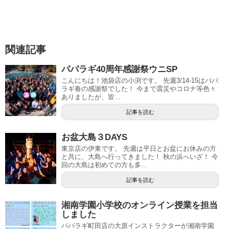
関連記事
パパラギ40周年感謝祭ウニSP
こんにちは！池袋店の小渕です。 先週3/14-15はパパ
ラギ春の感謝祭でした！ 今まで震災やコロナ等色々
ありましたが、皆...
記事を読む
お盆大島３DAYS
東京店の伊東です。 先週は平日とお盆にお休みの方
と共に、大島へ行ってきました！ 秋の浜へいざ！ 今
回の大島は初めての方も多...
記事を読む
湘南学園小学校のオンライン授業を担当
しました
パパラギ町田店の大原インストラクターが湘南学園