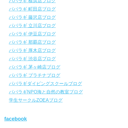
【スマホで見れるWebマニュアル！】
パパラギ 横浜店ブログ
動画の内容をまとめたwebマニュアルをご覧いただけます！
パパラギ 町田店ブログ
パパラギ公式LINEにご登録の上、メニューから「動画資料」を
タップ！
パパラギ 藤沢店ブログ
↓↓↓↓↓↓こちら
↓↓↓↓↓↓
パパラギ 立川店ブログ
https://www.papalagi.co.jp/lp/line_registration/.
＿＿＿＿＿＿＿＿＿＿＿＿＿＿＿＿＿＿＿＿＿＿＿＿＿＿＿＿
パパラギ 伊豆店ブログ
パパラギ 那覇店ブログ
パパラギの公式LINEはコチラ！
パパラギ 厚木店ブログ
https://www.papalagi.co.jp/lp/line_registration/.
YouTubeで言えない話をこっそり配信
パパラギ 渋谷店ブログ
パパラギ 茅ヶ崎店ブログ
◆ライセンス取得の前に知っておきたい情報満載の動画はコチラ
https://youtu.be/UBiZ64WlU7c?si=I5rkY-mkfTCxZVn7
パパラギ プラチナブログ
◆ライセンス取得コースについて知りたい方はコチラ
パパラギダイビングスクールブログ
https://www.papalagi.co.jp/databox/data.php/campaign_owd_ja/c
パパラギNPO海と自然の教室ブログ
ode
【パパラギダイビングスクール ホームページ】
学生サークルZOEAブログ
https://www.papalagi.co.jp
【パパラギダイビングスクール Instagram】
facebook
旬な海の情報はコチラから！
https://www.instagram.com/papalagi.diving.school/