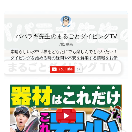
パパラギ先生のまるごとダイビングTV
781 動画
素晴らしい水中世界をどなたにでも楽しんでもらいたい！
ダイビングを始める時の疑問や不安を解消する情報をお伝え
していきます
【パパラギダイビングスクール】 1986年創
業の国内最大規模のスキューバダイビングスクール。 PADI
５スター
ダイビングセンター 安心と信頼のゴー
ルドカード発行！ 徹底した安全管理と、国内トップクラス
の初心者ダイビングライセンス認定実績。 常駐のプロイン
ストラクターは40名ほど。 【初心者からプロレベルま
で！】 年間ファンダイブ開催数は1,000本を超え、初心者の
方でも安心して潜れるような初心者向けツアーを毎週開催
中！ 2021年マリンダイビング大賞
「講習が上手なダ
イビングスクール」部門
「教え方がうまいインストラク
ター」部門
「国内ダイビングサービス伊豆半島エリア」
部門
「国内ダイビングガイド伊豆半島エリア」部門 4冠