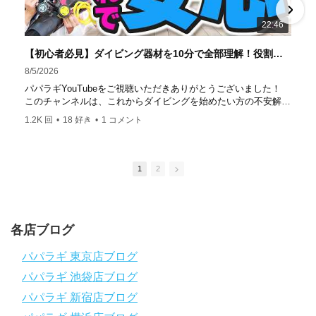
達成！ ――――――――――――――――― パパラギダイ
22:46
ビングスクール 本店 神奈川県 藤沢市 南藤沢10-4
――――――――――――――――― お仕事・取材の依頼
【初心者必見】ダイビング器材を10分で全部理解！役割・使い方をやさしく解説
はコチラ
8/5/2026
https://www.papalagi.co.jp/staticpages/index.php/work
パパラギYouTubeをご視聴いただきありがとうございました！
このチャンネルは、これからダイビングを始めたい方の不安解消
や悩みごとを解消するためのチャンネルです
1.2K 回
•
18 好き
•
1 コメント
ひとりでも多くの方に、素敵なダイビングライフを送っていただ
きたいと思っています！
応援よろしくお願いします
ダイビングのこんな情報を知りたいなどありましたらコメントを
1
2
是非
チャンネル登録、グッドボタン
、高評価をよろしくお願いし
ます！
～～～～～～～～～～～～～～～～～～～～～～～～～～～～
各店ブログ
パパラギダイビングスクール
1986年創業！国内最大規模のスキューバダイビングスクール。
パパラギ 東京店ブログ
徹底した安全管理と、国内トップクラスの初心者ダイビングライ
パパラギ 池袋店ブログ
センス認定実績。
～～～～～～～～～～～～～～～～～～～～～～～～～～～～
パパラギ 新宿店ブログ