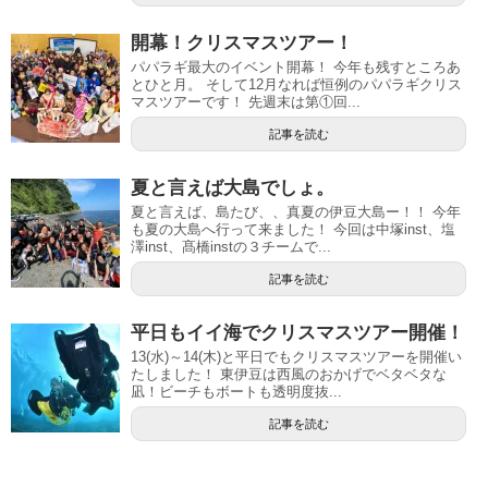
開幕！クリスマスツアー！
パパラギ最大のイベント開幕！ 今年も残すところあ
とひと月。 そして12月なれば恒例のパパラギクリス
マスツアーです！ 先週末は第①回...
記事を読む
夏と言えば大島でしょ。
夏と言えば、島たび、、真夏の伊豆大島ー！！ 今年
も夏の大島へ行って来ました！ 今回は中塚inst、塩
澤inst、髙橋instの３チームで...
記事を読む
平日もイイ海でクリスマスツアー開催！
13(水)～14(木)と平日でもクリスマスツアーを開催い
たしました！ 東伊豆は西風のおかげでベタベタな
凪！ビーチもボートも透明度抜...
記事を読む