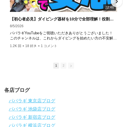
達成！ ――――――――――――――――― パパラギダイ
22:46
ビングスクール 本店 神奈川県 藤沢市 南藤沢10-4
――――――――――――――――― お仕事・取材の依頼
【初心者必見】ダイビング器材を10分で全部理解！役割・使い方をやさしく解説
はコチラ
8/5/2026
https://www.papalagi.co.jp/staticpages/index.php/work
パパラギYouTubeをご視聴いただきありがとうございました！
このチャンネルは、これからダイビングを始めたい方の不安解消
や悩みごとを解消するためのチャンネルです
1.2K 回
•
18 好き
•
1 コメント
ひとりでも多くの方に、素敵なダイビングライフを送っていただ
きたいと思っています！
応援よろしくお願いします
ダイビングのこんな情報を知りたいなどありましたらコメントを
1
2
是非
チャンネル登録、グッドボタン
、高評価をよろしくお願いし
ます！
～～～～～～～～～～～～～～～～～～～～～～～～～～～～
各店ブログ
パパラギダイビングスクール
1986年創業！国内最大規模のスキューバダイビングスクール。
パパラギ 東京店ブログ
徹底した安全管理と、国内トップクラスの初心者ダイビングライ
パパラギ 池袋店ブログ
センス認定実績。
～～～～～～～～～～～～～～～～～～～～～～～～～～～～
パパラギ 新宿店ブログ
【スマホで見れるWebマニュアル！】
パパラギ 横浜店ブログ