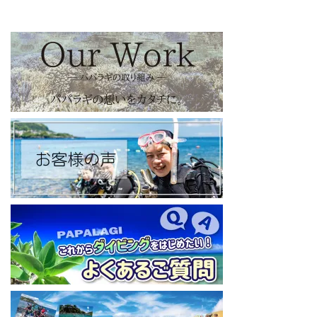
https://www.facebook.com/papalagi.ds/
【パパラギダイビングスクール X（旧Twitter)】
日々の活動状況や報告はXで公開中！
https://x.com/papalagidivers?s=20
【パパラギダイビングスクール Blog
】
お得なイベント告知やツアー情報を知りたい方へ
https://papalagi-blog.com/
◆YouTubeチャンネル登録はコチラから
https://www.youtube.com/channel/UCYG3vspMIHdLQaKA7XNIjD
w
◆各地の水中世界を紹介するチャンネル、その名も「水中世界」
（サブチャンネル）
https://www.youtube.com/@user-mw1pw2jb4j
【初心者ダイビングライセンスコースはコチラ】
https://www.papalagi.co.jp/databox/data.php/campaign_owd_ja/c
ode
====================================
パパラギダイビングスクール
藤沢本店
神奈川県藤沢市 南藤沢10-4
本社企画部
0466-26-6101