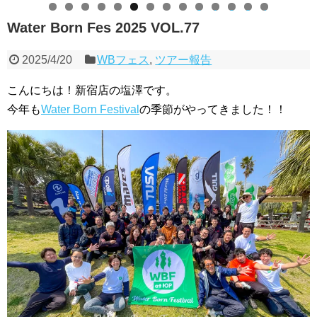
0
1
2
3
4
Water Born Fes 2025 VOL.77
2025/4/20
WBフェス
,
ツアー報告
こんにちは！新宿店の塩澤です。
今年も
Water Born Festival
の季節がやってきました！！