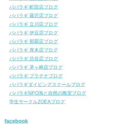
動画の内容をまとめたwebマニュアルをご覧いただけます！
パパラギ 町田店ブログ
パパラギ公式LINEにご登録の上、メニューから「動画資料」を
タップ！
パパラギ 藤沢店ブログ
↓↓↓↓↓↓こちら
↓↓↓↓↓↓
パパラギ 立川店ブログ
https://www.papalagi.co.jp/lp/line_registration/.
＿＿＿＿＿＿＿＿＿＿＿＿＿＿＿＿＿＿＿＿＿＿＿＿＿＿＿＿
パパラギ 伊豆店ブログ
パパラギ 那覇店ブログ
パパラギの公式LINEはコチラ！
パパラギ 厚木店ブログ
https://www.papalagi.co.jp/lp/line_registration/.
YouTubeで言えない話をこっそり配信
パパラギ 渋谷店ブログ
パパラギ 茅ヶ崎店ブログ
◆ライセンス取得の前に知っておきたい情報満載の動画はコチラ
https://youtu.be/UBiZ64WlU7c?si=I5rkY-mkfTCxZVn7
パパラギ プラチナブログ
◆ライセンス取得コースについて知りたい方はコチラ
パパラギダイビングスクールブログ
https://www.papalagi.co.jp/databox/data.php/campaign_owd_ja/c
パパラギNPO海と自然の教室ブログ
ode
【パパラギダイビングスクール ホームページ】
学生サークルZOEAブログ
https://www.papalagi.co.jp
【パパラギダイビングスクール Instagram】
facebook
旬な海の情報はコチラから！
https://www.instagram.com/papalagi.diving.school/
【パパラギダイビングスクール facebook】