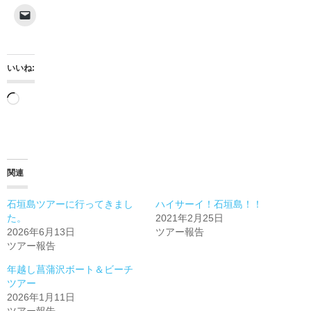
いいね:
読
み
込
み
関連
中…
石垣島ツアーに行ってきまし
ハイサーイ！石垣島！！
た。
2021年2月25日
2026年6月13日
ツアー報告
ツアー報告
年越し菖蒲沢ボート＆ビーチ
ツアー
2026年1月11日