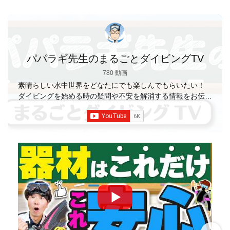
パパラギ先生のまるごとダイビングTV
780 動画
素晴らしい水中世界をどなたにでも楽しんでもらいたい！
ダイビングを始める時の疑問や不安を解消する情報をお伝え
していきます
【パパラギダイビングスクール】 1986年創
業の国内最大規模のスキューバダイビングスクール。 PADI
５スター
ダイビングセンター 安心と信頼のゴー
ルドカード発行！ 徹底した安全管理と、国内トップクラス
の初心者ダイビングライセンス認定実績。 常駐のプロイン
ストラクターは40名ほど。 【初心者からプロレベルま
で！】 年間ファンダイブ開催数は1,000本を超え、初心者の
方でも安心して潜れるような初心者向けツアーを毎週開催
中！ 2021年マリンダイビング大賞
「講習が上手なダ
イビングスクール」部門
「教え方がうまいインストラク
ター」部門
「国内ダイビングサービス伊豆半島エリア」
部門
「国内ダイビングガイド伊豆半島エリア」部門 4冠