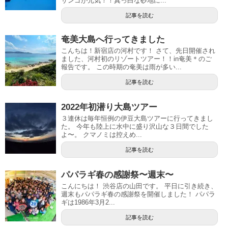
サンゴが元気！！真っ白な砂地に...
記事を読む
奄美大島へ行ってきました
こんちは！新宿店の河村です！ さて、先日開催され
ました、河村初のリゾートツアー！！in奄美＊のご
報告です。 この時期の奄美は雨が多い...
記事を読む
2022年初潜り大島ツアー
３連休は毎年恒例の伊豆大島ツアーに行ってきまし
た。 今年も陸上に水中に盛り沢山な３日間でした
よ〜。 クマノミは控えめ...
記事を読む
パパラギ春の感謝祭〜週末〜
こんにちは！ 渋谷店の山田です。 平日に引き続き、
週末もパパラギ春の感謝祭を開催しました！ パパラ
ギは1986年3月2...
記事を読む