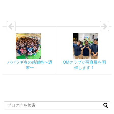
パパラギ春の感謝祭〜週
OMクラブが写真展を開
末〜
催します！