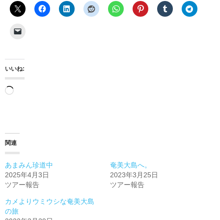
いいね:
読
み
込
み
関連
中…
あまみん珍道中
奄美大島へ。
2025年4月3日
2023年3月25日
ツアー報告
ツアー報告
カメよりウミウシな奄美大島
の旅