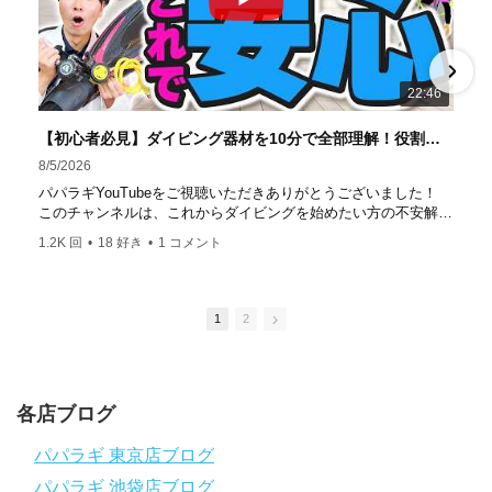
イビングスクール」部門
「教え方がうまいインストラク
ター」部門
「国内ダイビングサービス伊豆半島エリア」
部門
「国内ダイビングガイド伊豆半島エリア」部門 4冠
達成！ ――――――――――――――――― パパラギダイ
22:46
ビングスクール 本店 神奈川県 藤沢市 南藤沢10-4
――――――――――――――――― お仕事・取材の依頼
【初心者必見】ダイビング器材を10分で全部理解！役割・使い方をやさしく解説
はコチラ
8/5/2026
https://www.papalagi.co.jp/staticpages/index.php/work
パパラギYouTubeをご視聴いただきありがとうございました！
このチャンネルは、これからダイビングを始めたい方の不安解消
や悩みごとを解消するためのチャンネルです
1.2K 回
•
18 好き
•
1 コメント
ひとりでも多くの方に、素敵なダイビングライフを送っていただ
きたいと思っています！
応援よろしくお願いします
ダイビングのこんな情報を知りたいなどありましたらコメントを
1
2
是非
チャンネル登録、グッドボタン
、高評価をよろしくお願いし
ます！
～～～～～～～～～～～～～～～～～～～～～～～～～～～～
各店ブログ
パパラギダイビングスクール
1986年創業！国内最大規模のスキューバダイビングスクール。
パパラギ 東京店ブログ
徹底した安全管理と、国内トップクラスの初心者ダイビングライ
パパラギ 池袋店ブログ
センス認定実績。