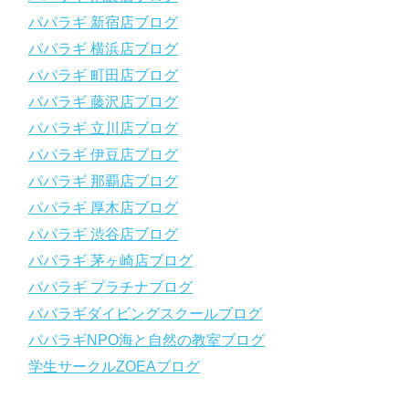
～～～～～～～～～～～～～～～～～～～～～～～～～～～～
パパラギ 新宿店ブログ
【スマホで見れるWebマニュアル！】
パパラギ 横浜店ブログ
動画の内容をまとめたwebマニュアルをご覧いただけます！
パパラギ 町田店ブログ
パパラギ公式LINEにご登録の上、メニューから「動画資料」を
タップ！
パパラギ 藤沢店ブログ
↓↓↓↓↓↓こちら
↓↓↓↓↓↓
パパラギ 立川店ブログ
https://www.papalagi.co.jp/lp/line_registration/.
＿＿＿＿＿＿＿＿＿＿＿＿＿＿＿＿＿＿＿＿＿＿＿＿＿＿＿＿
パパラギ 伊豆店ブログ
パパラギ 那覇店ブログ
パパラギの公式LINEはコチラ！
パパラギ 厚木店ブログ
https://www.papalagi.co.jp/lp/line_registration/.
YouTubeで言えない話をこっそり配信
パパラギ 渋谷店ブログ
パパラギ 茅ヶ崎店ブログ
◆ライセンス取得の前に知っておきたい情報満載の動画はコチラ
https://youtu.be/UBiZ64WlU7c?si=I5rkY-mkfTCxZVn7
パパラギ プラチナブログ
◆ライセンス取得コースについて知りたい方はコチラ
パパラギダイビングスクールブログ
https://www.papalagi.co.jp/databox/data.php/campaign_owd_ja/c
パパラギNPO海と自然の教室ブログ
ode
【パパラギダイビングスクール ホームページ】
学生サークルZOEAブログ
https://www.papalagi.co.jp
【パパラギダイビングスクール Instagram】