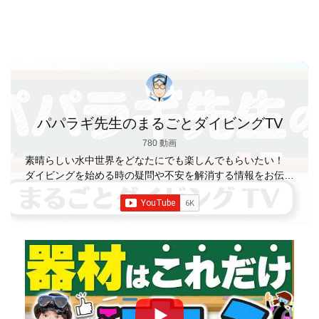
パパラギ先生のまるごとダイビングTV
780 動画
素晴らしい水中世界をどなたにでも楽しんでもらいたい！
ダイビングを始める時の疑問や不安を解消する情報をお伝え
していきます
【パパラギダイビングスクール】 1986年創
業の国内最大規模のスキューバダイビングスクール。 PADI
５スター
ダイビングセンター 安心と信頼のゴー
ルドカード発行！ 徹底した安全管理と、国内トップクラス
の初心者ダイビングライセンス認定実績。 常駐のプロイン
ストラクターは40名ほど。 【初心者からプロレベルま
で！】 年間ファンダイブ開催数は1,000本を超え、初心者の
方でも安心して潜れるような初心者向けツアーを毎週開催
中！ 2021年マリンダイビング大賞
「講習が上手なダ