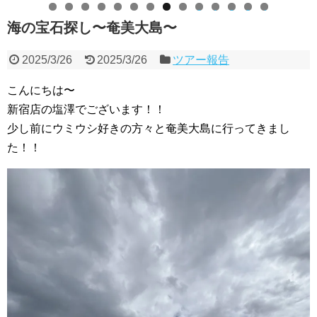
0
1
2
3
4
海の宝石探し〜奄美大島〜
2025/3/26
2025/3/26
ツアー報告
こんにちは〜
新宿店の塩澤でございます！！
少し前にウミウシ好きの方々と奄美大島に行ってきまし
た！！