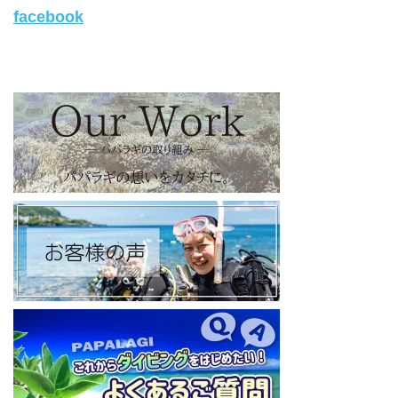
facebook
旬な海の情報はコチラから！
https://www.instagram.com/papalagi.diving.school/
【パパラギダイビングスクール facebook】
https://www.facebook.com/papalagi.ds/
【パパラギダイビングスクール X（旧Twitter)】
日々の活動状況や報告はXで公開中！
https://x.com/papalagidivers?s=20
【パパラギダイビングスクール Blog
】
お得なイベント告知やツアー情報を知りたい方へ
https://papalagi-blog.com/
◆YouTubeチャンネル登録はコチラから
https://www.youtube.com/channel/UCYG3vspMIHdLQaKA7XNIjD
w
◆各地の水中世界を紹介するチャンネル、その名も「水中世界」
（サブチャンネル）
https://www.youtube.com/@user-mw1pw2jb4j
【初心者ダイビングライセンスコースはコチラ】
https://www.papalagi.co.jp/databox/data.php/campaign_owd_ja/c
ode
====================================