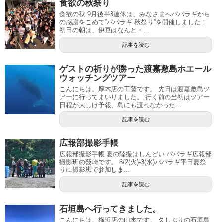
食欲の秋祭り
食欲の秋 9月後半3連休は、みなさまへパパラギから
の感謝をこめて‟パパラギ 秋祭り”を開催しました！
初日の朝は、伊豆はなんと・...
記事を読む
ゲストの祈りが勝った渡嘉敷島ホエール
ウォッチングツアー
こんにちは。厚木店の工藤です。 先日は渡嘉敷島ツ
アーに行ってまいりました。 行く前の当初はツアー
日程が大しけ予報、島にも渡れなかった...
記事を読む
広報部撮影手帳
広報部撮影手帳 夏の陸撮はしんどい パパラギ広報部
撮影班の薮崎です。 8/2(火)-3(水)パパラギ平日夏祭
りに撮影班で参加しま...
記事を読む
石垣島へ行ってきました。
こんにちは。横浜店の山本です。 久しぶりの石垣島