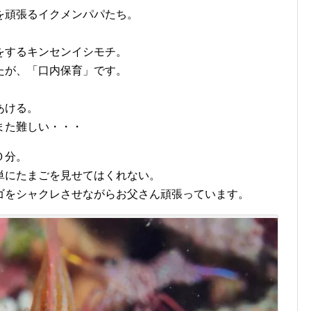
を頑張るイクメンパパたち。
！
をするキンセンイシモチ。
たが、「口内保育」です。
。
あける。
また難しい・・・
０分。
単にたまごを見せてはくれない。
ゴをシャクレさせながらお父さん頑張っています。