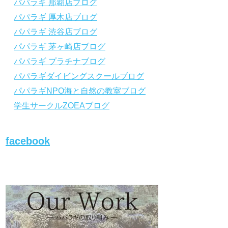
パパラギ 那覇店ブログ
から「動画資料」をタップ！
から「動画資料」を
パパラギ 厚木店ブログ
↓↓↓↓↓↓こちら
↓↓↓↓↓↓
↓↓↓↓↓↓こちら
↓↓↓
https://www.papalagi.co.jp/lp/line_registration
https://www.papalagi.
パパラギ 渋谷店ブログ
/.
/.
＿＿＿＿＿＿＿＿＿＿＿＿＿＿＿＿＿＿＿＿
＿＿＿＿＿＿＿＿＿
パパラギ 茅ヶ崎店ブログ
＿＿＿＿＿＿＿＿
＿＿＿＿＿＿＿＿
パパラギ プラチナブログ
パパラギダイビングスクールブログ
パパラギの公式LINEはコチラ！
パパラギの公式L
パパラギNPO海と自然の教室ブログ
https://www.papalagi.co.jp/lp/line_registration
https://www.papalagi.
/.
/.
学生サークルZOEAブログ
YouTubeで言えない話をこっそり配信
YouTubeで言え
◆ライセンス取得の前に知っておきたい情報
◆ライセンス取得の
満載の動画はコチラ
満載の動画はコチラ
facebook
https://youtu.be/UBiZ64WlU7c?si=I5rkY-
https://youtu.be/U
mkfTCxZVn7
mkfTCxZVn7
◆ライセンス取得コースについて知りたい方
◆ライセンス取得コ
はコチラ
はコチラ
https://www.papalagi.co.jp/databox/data.php/
https://www.papalag
campaign_owd_ja/code
campaign_owd_ja/c
【パパラギダイビングスクール ホームペー
【パパラギダイビン
ジ】
ジ】