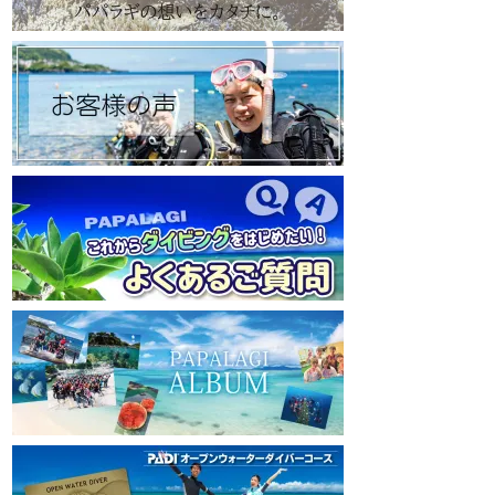
https://www.papalagi.co.jp
https://www.papalagi
【パパラギダイビングスクール Instagram】
【パパラギダイビングス
旬な海の情報はコチラから！
旬な海の情報はコチ
https://www.instagram.com/papalagi.diving.s
https://www.instagr
chool/
chool/
【パパラギダイビングスクール facebook】
【パパラギダイビングス
https://www.facebook.com/papalagi.ds/
https://www.faceboo
【パパラギダイビングスクール X（旧
【パパラギダイビン
Twitter)】
Twitter)】
日々の活動状況や報告はXで公開中！
日々の活動状況や報
https://x.com/papalagidivers?s=20
https://x.com/papal
【パパラギダイビングスクール Blog
】
【パパラギダイビング
お得なイベント告知やツアー情報を知りたい
お得なイベント告知
方へ
方へ
https://papalagi-blog.com/
https://papalagi-blo
◆YouTubeチャンネル登録はコチラから
◆YouTubeチャ
https://www.youtube.com/channel/UCYG3vs
https://www.youtu
pMIHdLQaKA7XNIjDw
pMIHdLQaKA7XNIj
◆各地の水中世界を紹介するチャンネル、そ
◆各地の水中世界を
の名も「水中世界」（サブチャンネル）
の名も「水中世界」
https://www.youtube.com/@user-
https://www.youtub