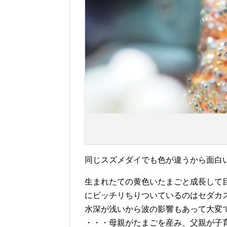
同じスズメダイでも色が違うから面白
生まれたての黄色いたまごと成長して
にビッチリちりついているのはセダカ
水深が浅いから波の影響もあって大変
・・・母親がたまごを産み、父親が子