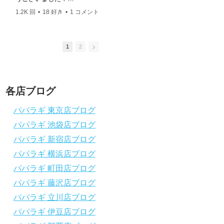
ングスクール 本店 神奈川県 藤沢市 南藤沢10-4
このチャンネルは、これからダイビングを始
このチャンネルは、
――――――――――――――――― お仕事・取材の
1.2K 回
•
18 好き
•
1 コメント
2.5K 回
•
37 好き
•
めたい方の不安解消や悩みごとを解消するた
めたい方の不安解消
依頼はコチラ
めのチャンネルです
めのチャンネルです
ttps://www.papalagi.co.jp/staticpages/index.php/work
ひとりでも多くの方に、素敵なダイビングラ
ひとりでも多くの方
イフを送っていただきたいと思っています！
イフを送っていただ
1
2
応援よろしくお願いします
応援よろしくお願い
ダイビングのこんな情報を知りたいなどあり
ダイビングのこんな
ましたらコメントを是非
ましたらコメントを
チャンネル登録、グッドボタン
、高評価
チャンネル登録、グ
各店ブログ
をよろしくお願いします！
をよろしくお願いし
～～～～～～～～～～～～～～～～～～～～
～～～～～～～～～
パパラギ 東京店ブログ
～～～～～～～～
～～～～～～～～
パパラギ 池袋店ブログ
パパラギダイビングスクール
パパラギダイビング
1986年創業！国内最大規模のスキューバダ
1986年創業！国
パパラギ 新宿店ブログ
イビングスクール。
イビングスクール。
徹底した安全管理と、国内トップクラスの初
徹底した安全管理と
パパラギ 横浜店ブログ
心者ダイビングライセンス認定実績。
心者ダイビングライ
パパラギ 町田店ブログ
～～～～～～～～～～～～～～～～～～～～
～～～～～～～～～
～～～～～～～～
～～～～～～～～
パパラギ 藤沢店ブログ
【スマホで見れるWebマニュアル！】
【スマホで見れるW
パパラギ 立川店ブログ
動画の内容をまとめたwebマニュアルをご覧
動画の内容をまとめ
パパラギ 伊豆店ブログ
いただけます！
いただけます！
パパラギ公式LINEにご登録の上、メニュー
パパラギ公式LIN