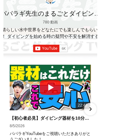
パパラギ先生のまるごとダイビング
TV
780 動画
素晴らしい水中世界をどなたにでも楽しんでもらいた
い！ ダイビングを始める時の疑問や不安を解消する情
報をお伝えしていきます
【パパラギダイビングス
クール】 1986年創業の国内最大規模のスキューバダ
イビングスクール。 PADI５スター
ダイビ
ングセンター 安心と信頼のゴールドカード発行！ 徹
底した安全管理と、国内トップクラスの初心者ダイビ
ングライセンス認定実績。 常駐のプロインストラクタ
ーは40名ほど。 【初心者からプロレベルまで！】 年
間ファンダイブ開催数は1,000本を超え、初心者の方
でも安心して潜れるような初心者向けツアーを毎週開
催中！ 2021年マリンダイビング大賞
「講習が上
22:46
手なダイビングスクール」部門
「教え方がうまい
インストラクター」部門
「国内ダイビングサービ
【初心者必見】ダイビング器材を10分で全部理解！役割・使い方をやさしく解説
ス伊豆半島エリア」部門
「国内ダイビングガイド
8/5/2026
7/29/2026
伊豆半島エリア」部門 4冠達成！
パパラギYouTubeをご視聴いただきありがと
パパラギYouTub
――――――――――――――――― パパラギダイビ
うございました！
うございました！