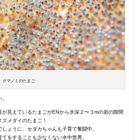
クマノミのたまご
い。
目が見えているたまごがENから水深２〜３mの岩の隙間
スズメダイのたまご！
でしょうに、セダカちゃんも子育て奮闘中。
育てをすることも少なくない水中世界。