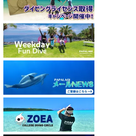
mw1pw2jb4j
mw1pw2jb4j
【初心者ダイビングライセンスコースはコチ
【初心者ダイビング
ラ】
ラ】
https://www.papalagi.co.jp/databox/data.php/
https://www.papalag
campaign_owd_ja/code
campaign_owd_ja/c
================================
==============
====
====
パパラギダイビングスクール
パパラギダイビング
藤沢本店
藤沢本店
神奈川県藤沢市 南藤沢10-4
神奈川県藤沢市 南藤沢
本社企画部
0466-26-6101
本社企画部
0466-
================================
==============
====
====
#ダイビングライセンス #ダイビング #スキ
#ダイビングライセン
ューバダイビング #papalagi
ューバダイビング #pa