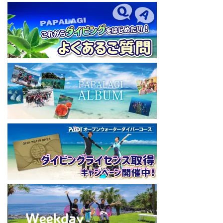
【初心者ダイビングライセンスコースはコチラ】
https://www.papalagi.co.jp/databox/data.php/campaign_owd_ja/c
ode
====================================
パパラギダイビングスクール
藤沢本店
神奈川県藤沢市 南藤沢10-4
本社企画部
0466-26-6101
====================================
#ダイビングライセンス #ダイビング #スキューバダイビング
#papalagi