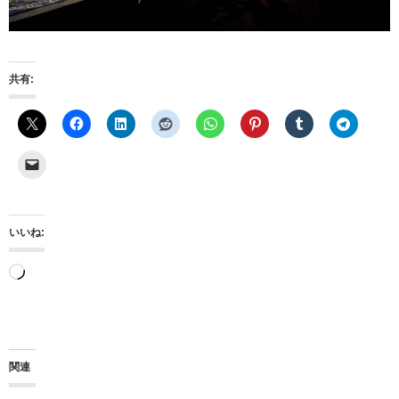
共有:
いいね:
読
み
込
み
関連
中…