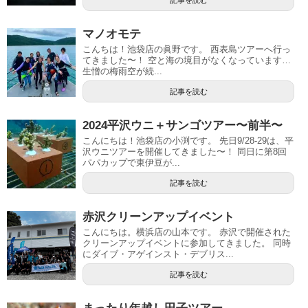
記事を読む
マノオモテ
こんちは！池袋店の眞野です。 西表島ツアーへ行っ
てきました〜！ 空と海の境目がなくなっています…
生憎の梅雨空が続...
記事を読む
2024平沢ウニ＋サンゴツアー〜前半〜
こんにちは！池袋店の小渕です。 先日9/28-29は、平
沢ウニツアーを開催してきました〜！ 同日に第8回
パパカップで東伊豆が...
記事を読む
赤沢クリーンアップイベント
こんにちは。横浜店の山本です。 赤沢で開催された
クリーンアップイベントに参加してきました。 同時
にダイブ・アゲインスト・デブリス...
記事を読む