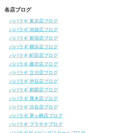
ます！
～～～～～～～～～～～～～～～～～～～～～～～～～～～～
各店ブログ
パパラギダイビングスクール
1986年創業！国内最大規模のスキューバダイビングスクール。
パパラギ 東京店ブログ
徹底した安全管理と、国内トップクラスの初心者ダイビングライ
パパラギ 池袋店ブログ
センス認定実績。
～～～～～～～～～～～～～～～～～～～～～～～～～～～～
パパラギ 新宿店ブログ
【スマホで見れるWebマニュアル！】
パパラギ 横浜店ブログ
動画の内容をまとめたwebマニュアルをご覧いただけます！
パパラギ 町田店ブログ
パパラギ公式LINEにご登録の上、メニューから「動画資料」を
タップ！
パパラギ 藤沢店ブログ
↓↓↓↓↓↓こちら
↓↓↓↓↓↓
パパラギ 立川店ブログ
https://www.papalagi.co.jp/lp/line_registration/.
＿＿＿＿＿＿＿＿＿＿＿＿＿＿＿＿＿＿＿＿＿＿＿＿＿＿＿＿
パパラギ 伊豆店ブログ
パパラギ 那覇店ブログ
パパラギの公式LINEはコチラ！
パパラギ 厚木店ブログ
https://www.papalagi.co.jp/lp/line_registration/.
YouTubeで言えない話をこっそり配信
パパラギ 渋谷店ブログ
パパラギ 茅ヶ崎店ブログ
◆ライセンス取得の前に知っておきたい情報満載の動画はコチラ
https://youtu.be/UBiZ64WlU7c?si=I5rkY-mkfTCxZVn7
パパラギ プラチナブログ
◆ライセンス取得コースについて知りたい方はコチラ
パパラギダイビングスクールブログ