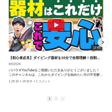
の初心者ダイビングライセンス認定実績。 常駐のプロイン
ストラクターは40名ほど。 【初心者からプロレベルま
で！】 年間ファンダイブ開催数は1,000本を超え、初心者の
方でも安心して潜れるような初心者向けツアーを毎週開催
中！ 2021年マリンダイビング大賞
「講習が上手なダ
イビングスクール」部門
「教え方がうまいインストラク
ター」部門
「国内ダイビングサービス伊豆半島エリア」
部門
「国内ダイビングガイド伊豆半島エリア」部門 4冠
達成！ ――――――――――――――――― パパラギダイ
22:46
ビングスクール 本店 神奈川県 藤沢市 南藤沢10-4
――――――――――――――――― お仕事・取材の依頼
【初心者必見】ダイビング器材を10分で全部理解！役割・使い方をやさしく解説
はコチラ
8/5/2026
https://www.papalagi.co.jp/staticpages/index.php/work
パパラギYouTubeをご視聴いただきありがとうございました！
このチャンネルは、これからダイビングを始めたい方の不安解消
や悩みごとを解消するためのチャンネルです
1.2K 回
•
18 好き
•
1 コメント
ひとりでも多くの方に、素敵なダイビングライフを送っていただ
きたいと思っています！
応援よろしくお願いします
ダイビングのこんな情報を知りたいなどありましたらコメントを
1
2
是非
チャンネル登録、グッドボタン
、高評価をよろしくお願いし