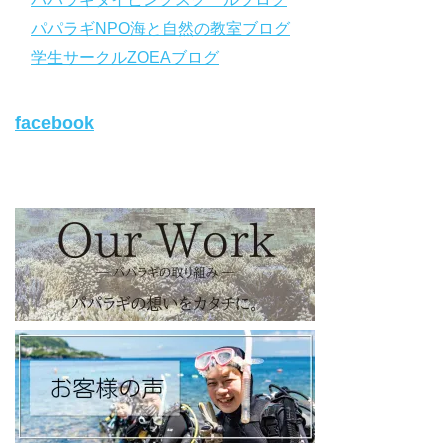
https://www.papalagi.co.jp/databox/data.php/campaign_owd_ja/c
パパラギNPO海と自然の教室ブログ
ode
【パパラギダイビングスクール ホームページ】
学生サークルZOEAブログ
https://www.papalagi.co.jp
【パパラギダイビングスクール Instagram】
facebook
旬な海の情報はコチラから！
https://www.instagram.com/papalagi.diving.school/
【パパラギダイビングスクール facebook】
https://www.facebook.com/papalagi.ds/
【パパラギダイビングスクール X（旧Twitter)】
日々の活動状況や報告はXで公開中！
https://x.com/papalagidivers?s=20
【パパラギダイビングスクール Blog
】
お得なイベント告知やツアー情報を知りたい方へ
https://papalagi-blog.com/
◆YouTubeチャンネル登録はコチラから
https://www.youtube.com/channel/UCYG3vspMIHdLQaKA7XNIjD
w
◆各地の水中世界を紹介するチャンネル、その名も「水中世界」
（サブチャンネル）
https://www.youtube.com/@user-mw1pw2jb4j