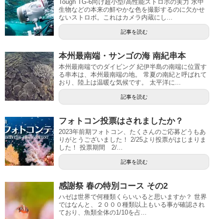
Tough TG-6向け超小型/高性能ストロボの実力 水中
生物などの本来の鮮やかな色を撮影するのに欠かせ
ないストロボ。これはカメラ内蔵にし...
記事を読む
本州最南端・サンゴの海 南紀串本
本州最南端でのダイビング 紀伊半島の南端に位置す
る串本は、本州最南端の地。 常夏の南紀と呼ばれて
おり、陸上は温暖な気候です。 太平洋に...
記事を読む
フォトコン投票はされましたか？
2023年前期フォトコン、たくさんのご応募どうもあ
りがとうございました！ 2/25より投票がはじまりま
した！ 投票期間 2/...
記事を読む
感謝祭 春の特別コース その2
ハゼは世界で何種類くらいいると思いますか？ 世界
ではなんと、２０００種類以上もいる事が確認され
ており、魚類全体の1/10を占...