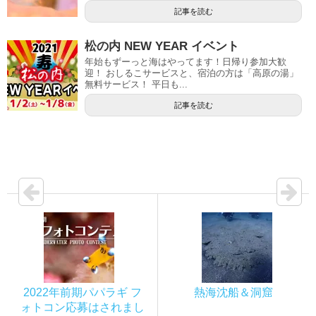
記事を読む
松の内 NEW YEAR イベント
年始もずーっと海はやってます！日帰り参加大歓
迎！ おしるこサービスと、宿泊の方は「高原の湯」
無料サービス！ 平日も...
記事を読む
2022年前期パパラギ フ
熱海沈船＆洞窟
ォトコン応募はされまし