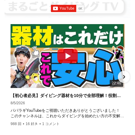
していきます
【パパラギダイビングスクール】 1986年創
業の国内最大規模のスキューバダイビングスクール。 PADI
５スター
ダイビングセンター 安心と信頼のゴー
ルドカード発行！ 徹底した安全管理と、国内トップクラス
の初心者ダイビングライセンス認定実績。 常駐のプロイン
ストラクターは40名ほど。 【初心者からプロレベルま
で！】 年間ファンダイブ開催数は1,000本を超え、初心者の
方でも安心して潜れるような初心者向けツアーを毎週開催
中！ 2021年マリンダイビング大賞
「講習が上手なダ
イビングスクール」部門
「教え方がうまいインストラク
ター」部門
「国内ダイビングサービス伊豆半島エリア」
部門
「国内ダイビングガイド伊豆半島エリア」部門 4冠
達成！ ――――――――――――――――― パパラギダイ
22:46
ビングスクール 本店 神奈川県 藤沢市 南藤沢10-4
――――――――――――――――― お仕事・取材の依頼
【初心者必見】ダイビング器材を10分で全部理解！役割・使い方をやさしく解説
はコチラ
8/5/2026
https://www.papalagi.co.jp/staticpages/index.php/work
パパラギYouTubeをご視聴いただきありがとうございました！
このチャンネルは、これからダイビングを始めたい方の不安解消
や悩みごとを解消するためのチャンネルです
988 回
•
16 好き
•
1 コメント
ひとりでも多くの方に、素敵なダイビングライフを送っていただ
きたいと思っています！