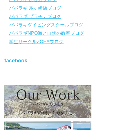
パパラギ 茅ヶ崎店ブログ
◆ライセンス取得の前に知っておきたい情報満載の動画はコチラ
https://youtu.be/UBiZ64WlU7c?si=I5rkY-mkfTCxZVn7
パパラギ プラチナブログ
◆ライセンス取得コースについて知りたい方はコチラ
パパラギダイビングスクールブログ
https://www.papalagi.co.jp/databox/data.php/campaign_owd_ja/c
パパラギNPO海と自然の教室ブログ
ode
【パパラギダイビングスクール ホームページ】
学生サークルZOEAブログ
https://www.papalagi.co.jp
【パパラギダイビングスクール Instagram】
facebook
旬な海の情報はコチラから！
https://www.instagram.com/papalagi.diving.school/
【パパラギダイビングスクール facebook】
https://www.facebook.com/papalagi.ds/
【パパラギダイビングスクール X（旧Twitter)】
日々の活動状況や報告はXで公開中！
https://x.com/papalagidivers?s=20
【パパラギダイビングスクール Blog
】
お得なイベント告知やツアー情報を知りたい方へ
https://papalagi-blog.com/
◆YouTubeチャンネル登録はコチラから
https://www.youtube.com/channel/UCYG3vspMIHdLQaKA7XNIjD