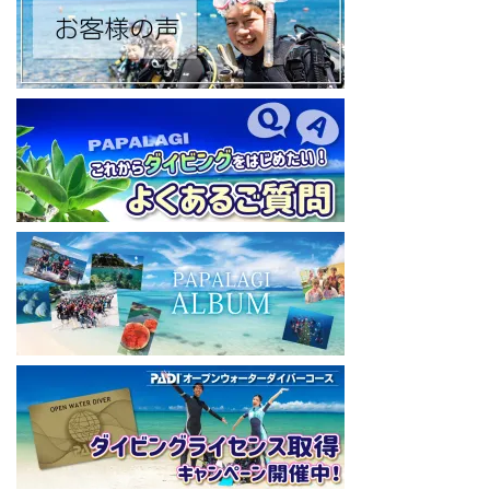
w
◆各地の水中世界を紹介するチャンネル、その名も「水中世界」
（サブチャンネル）
https://www.youtube.com/@user-mw1pw2jb4j
【初心者ダイビングライセンスコースはコチラ】
https://www.papalagi.co.jp/databox/data.php/campaign_owd_ja/c
ode
====================================
パパラギダイビングスクール
藤沢本店
神奈川県藤沢市 南藤沢10-4
本社企画部
0466-26-6101
====================================
#ダイビングライセンス #ダイビング #スキューバダイビング
#papalagi