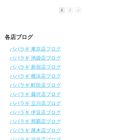
応援よろしくお願いします
ダイビングのこんな情報を知りたいなどありましたらコメントを
1
2
是非
チャンネル登録、グッドボタン
、高評価をよろしくお願いし
ます！
～～～～～～～～～～～～～～～～～～～～～～～～～～～～
各店ブログ
パパラギダイビングスクール
1986年創業！国内最大規模のスキューバダイビングスクール。
パパラギ 東京店ブログ
徹底した安全管理と、国内トップクラスの初心者ダイビングライ
パパラギ 池袋店ブログ
センス認定実績。
～～～～～～～～～～～～～～～～～～～～～～～～～～～～
パパラギ 新宿店ブログ
【スマホで見れるWebマニュアル！】
パパラギ 横浜店ブログ
動画の内容をまとめたwebマニュアルをご覧いただけます！
パパラギ 町田店ブログ
パパラギ公式LINEにご登録の上、メニューから「動画資料」を
タップ！
パパラギ 藤沢店ブログ
↓↓↓↓↓↓こちら
↓↓↓↓↓↓
パパラギ 立川店ブログ
https://www.papalagi.co.jp/lp/line_registration/.
＿＿＿＿＿＿＿＿＿＿＿＿＿＿＿＿＿＿＿＿＿＿＿＿＿＿＿＿
パパラギ 伊豆店ブログ
パパラギ 那覇店ブログ
パパラギの公式LINEはコチラ！
パパラギ 厚木店ブログ
https://www.papalagi.co.jp/lp/line_registration/.
YouTubeで言えない話をこっそり配信
パパラギ 渋谷店ブログ