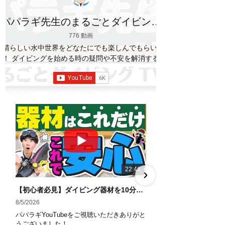
パパラギ先生のまるごとダイビング
TV
776 動画
素晴らしい水中世界をどなたにでも楽しんでもらいた
い！ ダイビングを始める時の疑問や不安を解消する情
報をお伝えしていきます
【パパラギダイビングス
クール】 1986年創業の国内最大規模のスキューバダ
イビングスクール。 PADI５スター
ダイビ
ングセンター 安心と信頼のゴールドカード発行！ 徹
底した安全管理と、国内トップクラスの初心者ダイビ
ングライセンス認定実績。 常駐のプロインストラクタ
ーは40名ほど。 【初心者からプロレベルまで！】 年
間ファンダイブ開催数は1,000本を超え、初心者の方
でも安心して潜れるような初心者向けツアーを毎週開
催中！ 2021年マリンダイビング大賞
「講習が上
22:46
手なダイビングスクール」部門
「教え方がうまい
インストラクター」部門
「国内ダイビングサービ
【初心者必見】ダイビング器材を10分で全部理解！役割・使い方をやさしく解説
ス伊豆半島エリア」部門
「国内ダイビングガイド
8/5/2026
7/29/2026
伊豆半島エリア」部門 4冠達成！
パパラギYouTubeをご視聴いただきありがと
パパラギYouTub
――――――――――――――――― パパラギダイビ
うございました！
うございました！