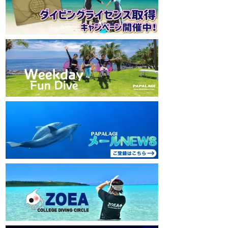
mw1pw2jb4j
mw1pw2jb4j
【初心者ダイビングライセンスコースはコチ
【初心者ダイビング
ラ】
ラ】
https://www.papalagi.co.jp/databox/data.php/
https://www.papalag
campaign_owd_ja/code
campaign_owd_ja/c
================================
==============
====
====
パパラギダイビングスクール
パパラギダイビング
藤沢本店
藤沢本店
神奈川県藤沢市 南藤沢10-4
神奈川県藤沢市 南藤沢
本社企画部
0466-26-6101
本社企画部
0466-
================================
==============
====
====
#ダイビングライセンス #ダイビング #スキ
#ダイビングライセン
ューバダイビング #papalagi
ューバダイビング #pa