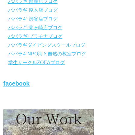
パパラギ 那覇店ブログ
から「動画資料」をタップ！
から「動画資料」を
パパラギ 厚木店ブログ
↓↓↓↓↓↓こちら
↓↓↓↓↓↓
↓↓↓↓↓↓こちら
↓↓↓
https://www.papalagi.co.jp/lp/line_registration
https://www.papalagi.
パパラギ 渋谷店ブログ
/.
/.
＿＿＿＿＿＿＿＿＿＿＿＿＿＿＿＿＿＿＿＿
＿＿＿＿＿＿＿＿＿
パパラギ 茅ヶ崎店ブログ
＿＿＿＿＿＿＿＿
＿＿＿＿＿＿＿＿
パパラギ プラチナブログ
パパラギダイビングスクールブログ
パパラギの公式LINEはコチラ！
パパラギの公式L
パパラギNPO海と自然の教室ブログ
https://www.papalagi.co.jp/lp/line_registration
https://www.papalagi.
/.
/.
学生サークルZOEAブログ
YouTubeで言えない話をこっそり配信
YouTubeで言え
◆ライセンス取得の前に知っておきたい情報
◆ライセンス取得の
満載の動画はコチラ
満載の動画はコチラ
facebook
https://youtu.be/UBiZ64WlU7c?si=I5rkY-
https://youtu.be/U
mkfTCxZVn7
mkfTCxZVn7
◆ライセンス取得コースについて知りたい方
◆ライセンス取得コ
はコチラ
はコチラ
https://www.papalagi.co.jp/databox/data.php/
https://www.papalag
campaign_owd_ja/code
campaign_owd_ja/c
【パパラギダイビングスクール ホームペー
【パパラギダイビン
ジ】
ジ】