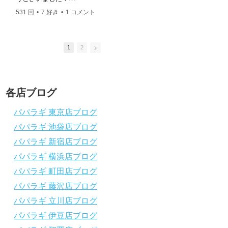
ングスクール 本店 神奈川県 藤沢市 南藤沢10-4
このチャンネルは、これからダイビングを始
このチャンネルは、
――――――――――――――――― お仕事・取材の
531 回
•
7 好き
•
1 コメント
2.4K 回
•
37 好き
•
めたい方の不安解消や悩みごとを解消するた
めたい方の不安解消
依頼はコチラ
めのチャンネルです
めのチャンネルです
ttps://www.papalagi.co.jp/staticpages/index.php/work
ひとりでも多くの方に、素敵なダイビングラ
ひとりでも多くの方
イフを送っていただきたいと思っています！
イフを送っていただ
1
2
応援よろしくお願いします
応援よろしくお願い
ダイビングのこんな情報を知りたいなどあり
ダイビングのこんな
ましたらコメントを是非
ましたらコメントを
チャンネル登録、グッドボタン
、高評価
チャンネル登録、グ
各店ブログ
をよろしくお願いします！
をよろしくお願いし
～～～～～～～～～～～～～～～～～～～～
～～～～～～～～～
パパラギ 東京店ブログ
～～～～～～～～
～～～～～～～～
パパラギ 池袋店ブログ
パパラギダイビングスクール
パパラギダイビング
1986年創業！国内最大規模のスキューバダ
1986年創業！国
パパラギ 新宿店ブログ
イビングスクール。
イビングスクール。
徹底した安全管理と、国内トップクラスの初
徹底した安全管理と
パパラギ 横浜店ブログ
心者ダイビングライセンス認定実績。
心者ダイビングライ
パパラギ 町田店ブログ
～～～～～～～～～～～～～～～～～～～～
～～～～～～～～～
～～～～～～～～
～～～～～～～～
パパラギ 藤沢店ブログ
【スマホで見れるWebマニュアル！】
【スマホで見れるW
パパラギ 立川店ブログ
動画の内容をまとめたwebマニュアルをご覧
動画の内容をまとめ
パパラギ 伊豆店ブログ
いただけます！
いただけます！
パパラギ公式LINEにご登録の上、メニュー
パパラギ公式LIN