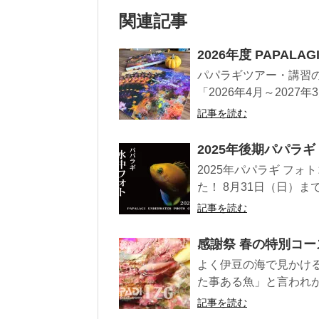
関連記事
2026年度 PAPALA
パパラギツアー・講習
「2026年4月～2027
記事を読む
2025年後期パパラ
2025年パパラギ フ
た！ 8月31日（日）ま
記事を読む
感謝祭 春の特別コー
よく伊豆の海で見かけ
た事ある魚」と言われが
記事を読む