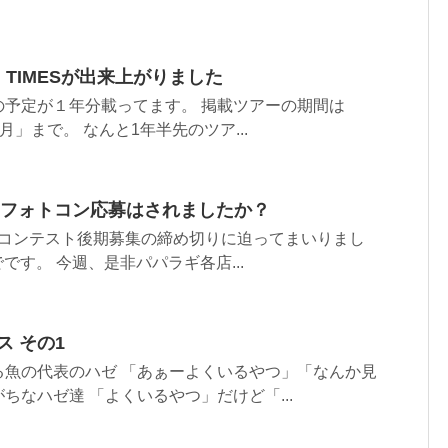
GI TIMESが出来上がりました
の予定が１年分載ってます。 掲載ツアーの期間は
年3月」まで。 なんと1年半先のツア...
ギ フォトコン応募はされましたか？
ォトコンテスト後期募集の締め切りに迫ってまいりまし
でです。 今週、是非パパラギ各店...
ス その1
る魚の代表のハゼ 「あぁーよくいるやつ」「なんか見
ちなハゼ達 「よくいるやつ」だけど「...