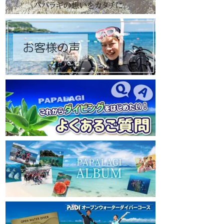
https://www.papalagi.co.jp
https://www.papalagi
【パパラギダイビングスクール Instagram】
【パパラギダイビングス
旬な海の情報はコチラから！
旬な海の情報はコチ
https://www.instagram.com/papalagi.diving.s
https://www.instagr
chool/
chool/
【パパラギダイビングスクール facebook】
【パパラギダイビングス
https://www.facebook.com/papalagi.ds/
https://www.faceboo
【パパラギダイビングスクール X（旧
【パパラギダイビン
Twitter)】
Twitter)】
日々の活動状況や報告はXで公開中！
日々の活動状況や報
https://x.com/papalagidivers?s=20
https://x.com/papal
【パパラギダイビングスクール Blog
】
【パパラギダイビング
お得なイベント告知やツアー情報を知りたい
お得なイベント告知
方へ
方へ
https://papalagi-blog.com/
https://papalagi-blo
◆YouTubeチャンネル登録はコチラから
◆YouTubeチャ
https://www.youtube.com/channel/UCYG3vs
https://www.youtu
pMIHdLQaKA7XNIjDw
pMIHdLQaKA7XNIj
◆各地の水中世界を紹介するチャンネル、そ
◆各地の水中世界を
の名も「水中世界」（サブチャンネル）
の名も「水中世界」
https://www.youtube.com/@user-
https://www.youtub