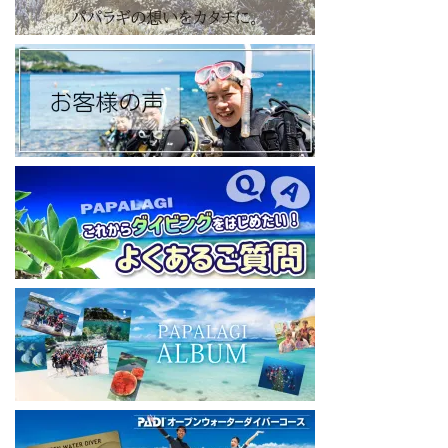
https://papalagi-blog.com/
◆YouTubeチャンネル登録はコチラから
https://www.youtube.com/channel/UCYG3vspMIHdLQaKA7XNIjD
w
◆各地の水中世界を紹介するチャンネル、その名も「水中世界」
（サブチャンネル）
https://www.youtube.com/@user-mw1pw2jb4j
【初心者ダイビングライセンスコースはコチラ】
https://www.papalagi.co.jp/databox/data.php/campaign_owd_ja/c
ode
====================================
パパラギダイビングスクール
藤沢本店
神奈川県藤沢市 南藤沢10-4
本社企画部
0466-26-6101
====================================
#ダイビングライセンス #ダイビング #スキューバダイビング
#papalagi