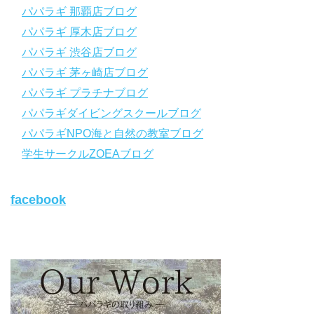
パパラギ 那覇店ブログ
パパラギの公式LINEはコチラ！
パパラギ 厚木店ブログ
https://www.papalagi.co.jp/lp/line_registration/.
YouTubeで言えない話をこっそり配信
パパラギ 渋谷店ブログ
パパラギ 茅ヶ崎店ブログ
◆ライセンス取得の前に知っておきたい情報満載の動画はコチラ
https://youtu.be/UBiZ64WlU7c?si=I5rkY-mkfTCxZVn7
パパラギ プラチナブログ
◆ライセンス取得コースについて知りたい方はコチラ
パパラギダイビングスクールブログ
https://www.papalagi.co.jp/databox/data.php/campaign_owd_ja/c
パパラギNPO海と自然の教室ブログ
ode
【パパラギダイビングスクール ホームページ】
学生サークルZOEAブログ
https://www.papalagi.co.jp
【パパラギダイビングスクール Instagram】
facebook
旬な海の情報はコチラから！
https://www.instagram.com/papalagi.diving.school/
【パパラギダイビングスクール facebook】
https://www.facebook.com/papalagi.ds/
【パパラギダイビングスクール X（旧Twitter)】
日々の活動状況や報告はXで公開中！
https://x.com/papalagidivers?s=20
【パパラギダイビングスクール Blog
】
お得なイベント告知やツアー情報を知りたい方へ