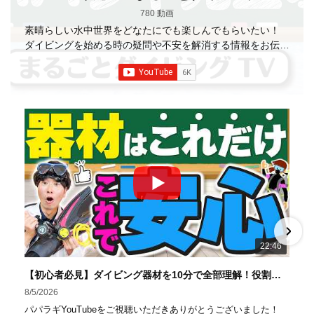
780 動画
素晴らしい水中世界をどなたにでも楽しんでもらいたい！
ダイビングを始める時の疑問や不安を解消する情報をお伝え
していきます
【パパラギダイビングスクール】 1986年創
業の国内最大規模のスキューバダイビングスクール。 PADI
５スター
ダイビングセンター 安心と信頼のゴー
ルドカード発行！ 徹底した安全管理と、国内トップクラス
の初心者ダイビングライセンス認定実績。 常駐のプロイン
ストラクターは40名ほど。 【初心者からプロレベルま
で！】 年間ファンダイブ開催数は1,000本を超え、初心者の
方でも安心して潜れるような初心者向けツアーを毎週開催
中！ 2021年マリンダイビング大賞
「講習が上手なダ
イビングスクール」部門
「教え方がうまいインストラク
ター」部門
「国内ダイビングサービス伊豆半島エリア」
部門
「国内ダイビングガイド伊豆半島エリア」部門 4冠
達成！ ――――――――――――――――― パパラギダイ
22:46
ビングスクール 本店 神奈川県 藤沢市 南藤沢10-4
――――――――――――――――― お仕事・取材の依頼
【初心者必見】ダイビング器材を10分で全部理解！役割・使い方をやさしく解説
はコチラ
8/5/2026
https://www.papalagi.co.jp/staticpages/index.php/work
パパラギYouTubeをご視聴いただきありがとうございました！