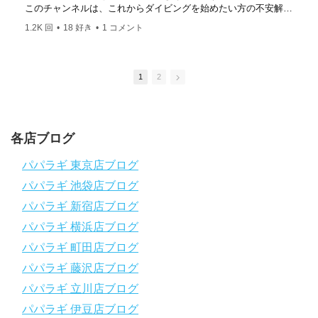
このチャンネルは、これからダイビングを始めたい方の不安解消
や悩みごとを解消するためのチャンネルです
1.2K 回
•
18 好き
•
1 コメント
ひとりでも多くの方に、素敵なダイビングライフを送っていただ
きたいと思っています！
応援よろしくお願いします
ダイビングのこんな情報を知りたいなどありましたらコメントを
1
2
是非
チャンネル登録、グッドボタン
、高評価をよろしくお願いし
ます！
～～～～～～～～～～～～～～～～～～～～～～～～～～～～
各店ブログ
パパラギダイビングスクール
1986年創業！国内最大規模のスキューバダイビングスクール。
パパラギ 東京店ブログ
徹底した安全管理と、国内トップクラスの初心者ダイビングライ
パパラギ 池袋店ブログ
センス認定実績。
～～～～～～～～～～～～～～～～～～～～～～～～～～～～
パパラギ 新宿店ブログ
【スマホで見れるWebマニュアル！】
パパラギ 横浜店ブログ
動画の内容をまとめたwebマニュアルをご覧いただけます！
パパラギ 町田店ブログ
パパラギ公式LINEにご登録の上、メニューから「動画資料」を
タップ！
パパラギ 藤沢店ブログ
↓↓↓↓↓↓こちら
↓↓↓↓↓↓
パパラギ 立川店ブログ
https://www.papalagi.co.jp/lp/line_registration/.
＿＿＿＿＿＿＿＿＿＿＿＿＿＿＿＿＿＿＿＿＿＿＿＿＿＿＿＿
パパラギ 伊豆店ブログ