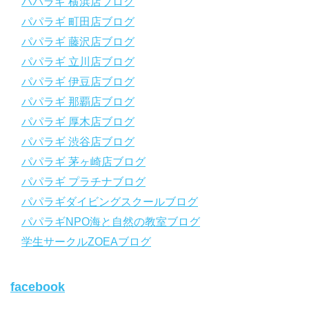
【スマホで見れるWebマニュアル！】
パパラギ 横浜店ブログ
動画の内容をまとめたwebマニュアルをご覧いただけます！
パパラギ 町田店ブログ
パパラギ公式LINEにご登録の上、メニューから「動画資料」を
タップ！
パパラギ 藤沢店ブログ
↓↓↓↓↓↓こちら
↓↓↓↓↓↓
パパラギ 立川店ブログ
https://www.papalagi.co.jp/lp/line_registration/.
＿＿＿＿＿＿＿＿＿＿＿＿＿＿＿＿＿＿＿＿＿＿＿＿＿＿＿＿
パパラギ 伊豆店ブログ
パパラギ 那覇店ブログ
パパラギの公式LINEはコチラ！
パパラギ 厚木店ブログ
https://www.papalagi.co.jp/lp/line_registration/.
YouTubeで言えない話をこっそり配信
パパラギ 渋谷店ブログ
パパラギ 茅ヶ崎店ブログ
◆ライセンス取得の前に知っておきたい情報満載の動画はコチラ
https://youtu.be/UBiZ64WlU7c?si=I5rkY-mkfTCxZVn7
パパラギ プラチナブログ
◆ライセンス取得コースについて知りたい方はコチラ
パパラギダイビングスクールブログ
https://www.papalagi.co.jp/databox/data.php/campaign_owd_ja/c
パパラギNPO海と自然の教室ブログ
ode
【パパラギダイビングスクール ホームページ】
学生サークルZOEAブログ
https://www.papalagi.co.jp
【パパラギダイビングスクール Instagram】
facebook
旬な海の情報はコチラから！
https://www.instagram.com/papalagi.diving.school/