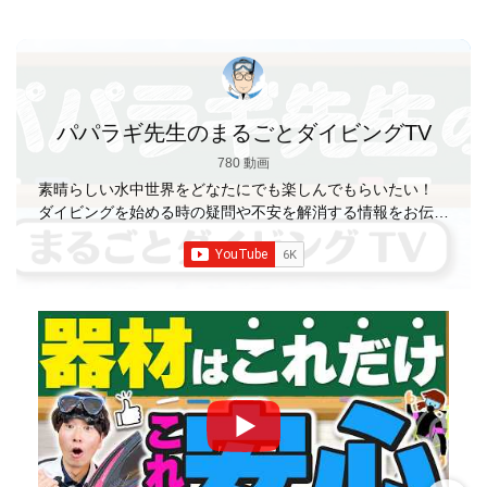
パパラギ先生のまるごとダイビングTV
780 動画
素晴らしい水中世界をどなたにでも楽しんでもらいたい！
ダイビングを始める時の疑問や不安を解消する情報をお伝え
していきます
【パパラギダイビングスクール】 1986年創
業の国内最大規模のスキューバダイビングスクール。 PADI
５スター
ダイビングセンター 安心と信頼のゴー
ルドカード発行！ 徹底した安全管理と、国内トップクラス
の初心者ダイビングライセンス認定実績。 常駐のプロイン
ストラクターは40名ほど。 【初心者からプロレベルま
で！】 年間ファンダイブ開催数は1,000本を超え、初心者の
方でも安心して潜れるような初心者向けツアーを毎週開催
中！ 2021年マリンダイビング大賞
「講習が上手なダ
イビングスクール」部門
「教え方がうまいインストラク
ター」部門
「国内ダイビングサービス伊豆半島エリア」
部門
「国内ダイビングガイド伊豆半島エリア」部門 4冠