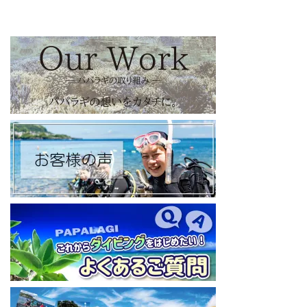
【パパラギダイビングスクール facebook】
https://www.facebook.com/papalagi.ds/
【パパラギダイビングスクール X（旧Twitter)】
日々の活動状況や報告はXで公開中！
https://x.com/papalagidivers?s=20
【パパラギダイビングスクール Blog
】
お得なイベント告知やツアー情報を知りたい方へ
https://papalagi-blog.com/
◆YouTubeチャンネル登録はコチラから
https://www.youtube.com/channel/UCYG3vspMIHdLQaKA7XNIjD
w
◆各地の水中世界を紹介するチャンネル、その名も「水中世界」
（サブチャンネル）
https://www.youtube.com/@user-mw1pw2jb4j
【初心者ダイビングライセンスコースはコチラ】
https://www.papalagi.co.jp/databox/data.php/campaign_owd_ja/c
ode
====================================
パパラギダイビングスクール
藤沢本店
神奈川県藤沢市 南藤沢10-4