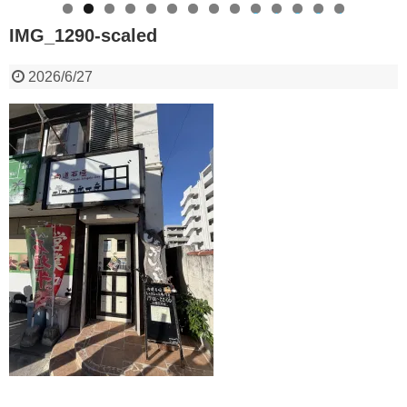
0
1
2
3
4
IMG_1290-scaled
2026/6/27