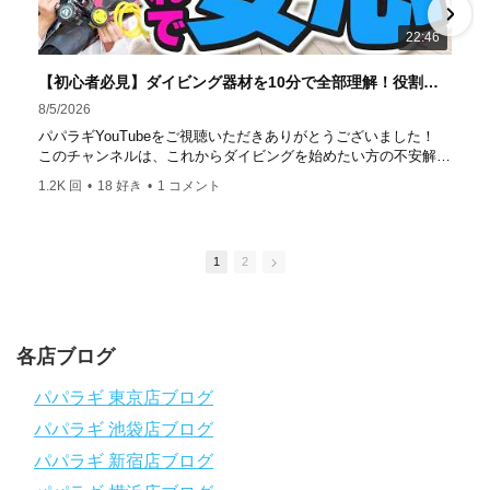
達成！ ――――――――――――――――― パパラギダイ
22:46
ビングスクール 本店 神奈川県 藤沢市 南藤沢10-4
――――――――――――――――― お仕事・取材の依頼
【初心者必見】ダイビング器材を10分で全部理解！役割・使い方をやさしく解説
はコチラ
8/5/2026
https://www.papalagi.co.jp/staticpages/index.php/work
パパラギYouTubeをご視聴いただきありがとうございました！
このチャンネルは、これからダイビングを始めたい方の不安解消
や悩みごとを解消するためのチャンネルです
1.2K 回
•
18 好き
•
1 コメント
ひとりでも多くの方に、素敵なダイビングライフを送っていただ
きたいと思っています！
応援よろしくお願いします
ダイビングのこんな情報を知りたいなどありましたらコメントを
1
2
是非
チャンネル登録、グッドボタン
、高評価をよろしくお願いし
ます！
～～～～～～～～～～～～～～～～～～～～～～～～～～～～
各店ブログ
パパラギダイビングスクール
1986年創業！国内最大規模のスキューバダイビングスクール。
パパラギ 東京店ブログ
徹底した安全管理と、国内トップクラスの初心者ダイビングライ
パパラギ 池袋店ブログ
センス認定実績。
～～～～～～～～～～～～～～～～～～～～～～～～～～～～
パパラギ 新宿店ブログ