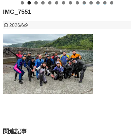
0
1
2
3
4
IMG_7551
2026/6/9
関連記事