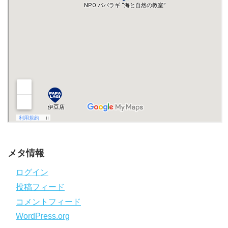
メタ情報
ログイン
投稿フィード
コメントフィード
WordPress.org