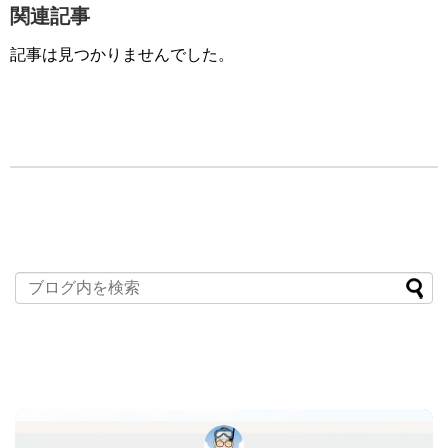
関連記事
記事は見つかりませんでした。