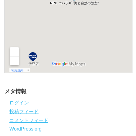
メタ情報
ログイン
投稿フィード
コメントフィード
WordPress.org