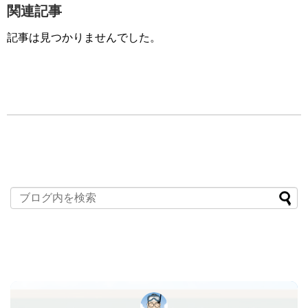
関連記事
記事は見つかりませんでした。