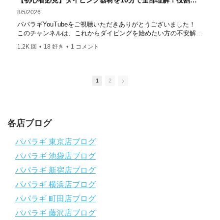
【初心者必見】ダイビング器材を10分で全部理解！役割・使い方をやさしく解説
はコチラ
8/5/2026
https://www.papalagi.co.jp/staticpages/index.php/work
パパラギYouTubeをご視聴いただきありがとうございました！
このチャンネルは、これからダイビングを始めたい方の不安解消
や悩みごとを解消するためのチャンネルです
1.2K 回
•
18 好き
•
1 コメント
ひとりでも多くの方に、素敵なダイビングライフを送っていただ
きたいと思っています！
応援よろしくお願いします
ダイビングのこんな情報を知りたいなどありましたらコメントを
1
2
是非
チャンネル登録、グッドボタン
、高評価をよろしくお願いし
ます！
～～～～～～～～～～～～～～～～～～～～～～～～～～～～
各店ブログ
パパラギダイビングスクール
1986年創業！国内最大規模のスキューバダイビングスクール。
パパラギ 東京店ブログ
徹底した安全管理と、国内トップクラスの初心者ダイビングライ
パパラギ 池袋店ブログ
センス認定実績。
～～～～～～～～～～～～～～～～～～～～～～～～～～～～
パパラギ 新宿店ブログ
【スマホで見れるWebマニュアル！】
パパラギ 横浜店ブログ
動画の内容をまとめたwebマニュアルをご覧いただけます！
パパラギ 町田店ブログ
パパラギ公式LINEにご登録の上、メニューから「動画資料」を
タップ！
パパラギ 藤沢店ブログ
↓↓↓↓↓↓こちら
↓↓↓↓↓↓