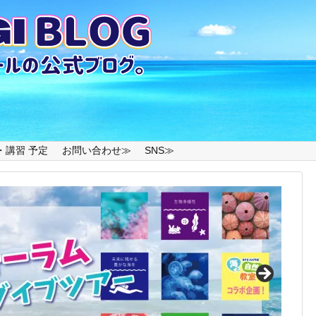
・講習 予定
お問い合わせ≫
SNS≫