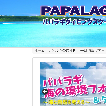
ホーム
パパラギ公式ＨＰ
平日 特設ツアー