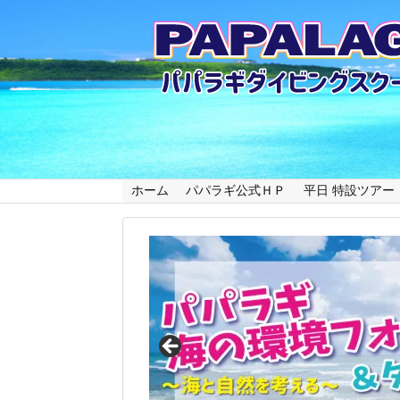
ホーム
パパラギ公式ＨＰ
平日 特設ツアー