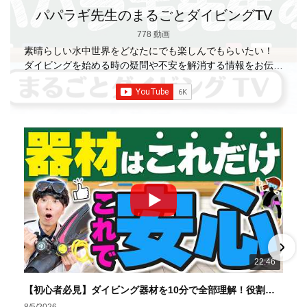
パパラギ先生のまるごとダイビングTV
778 動画
素晴らしい水中世界をどなたにでも楽しんでもらいたい！
ダイビングを始める時の疑問や不安を解消する情報をお伝え
していきます
【パパラギダイビングスクール】 1986年創
業の国内最大規模のスキューバダイビングスクール。 PADI
５スター
ダイビングセンター 安心と信頼のゴー
ルドカード発行！ 徹底した安全管理と、国内トップクラス
の初心者ダイビングライセンス認定実績。 常駐のプロイン
ストラクターは40名ほど。 【初心者からプロレベルま
で！】 年間ファンダイブ開催数は1,000本を超え、初心者の
方でも安心して潜れるような初心者向けツアーを毎週開催
中！ 2021年マリンダイビング大賞
「講習が上手なダ
イビングスクール」部門
「教え方がうまいインストラク
ター」部門
「国内ダイビングサービス伊豆半島エリア」
部門
「国内ダイビングガイド伊豆半島エリア」部門 4冠
達成！ ――――――――――――――――― パパラギダイ
22:46
ビングスクール 本店 神奈川県 藤沢市 南藤沢10-4
――――――――――――――――― お仕事・取材の依頼
【初心者必見】ダイビング器材を10分で全部理解！役割・使い方をやさしく解説
はコチラ