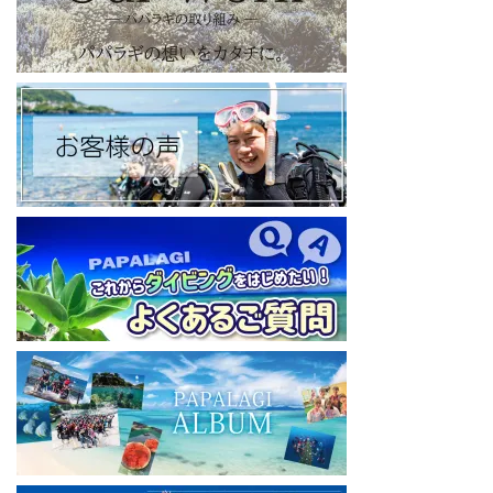
【パパラギダイビングスクール Blog
】
お得なイベント告知やツアー情報を知りたい方へ
https://papalagi-blog.com/
◆YouTubeチャンネル登録はコチラから
https://www.youtube.com/channel/UCYG3vspMIHdLQaKA7XNIjD
w
◆各地の水中世界を紹介するチャンネル、その名も「水中世界」
（サブチャンネル）
https://www.youtube.com/@user-mw1pw2jb4j
【初心者ダイビングライセンスコースはコチラ】
https://www.papalagi.co.jp/databox/data.php/campaign_owd_ja/c
ode
====================================
パパラギダイビングスクール
藤沢本店
神奈川県藤沢市 南藤沢10-4
本社企画部
0466-26-6101
====================================
#ダイビングライセンス #ダイビング #スキューバダイビング
#papalagi