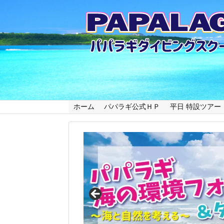
ホーム
パパラギ公式ＨＰ
平日 特設ツアー