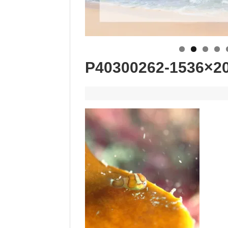
P40300262-1536×2