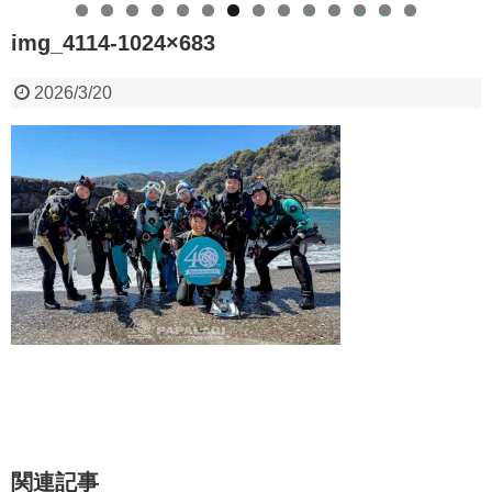
0
1
2
3
4
img_4114-1024×683
2026/3/20
関連記事