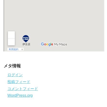
メタ情報
ログイン
投稿フィード
コメントフィード
WordPress.org