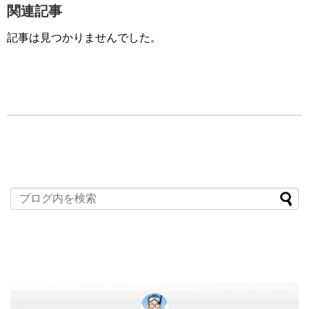
関連記事
記事は見つかりませんでした。