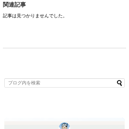
関連記事
記事は見つかりませんでした。