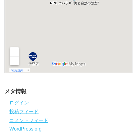
メタ情報
ログイン
投稿フィード
コメントフィード
WordPress.org