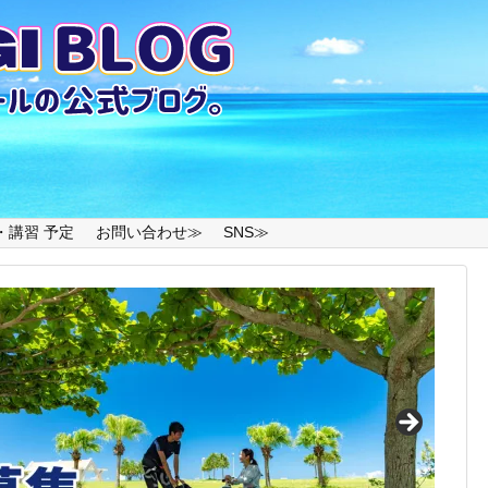
・講習 予定
お問い合わせ≫
SNS≫