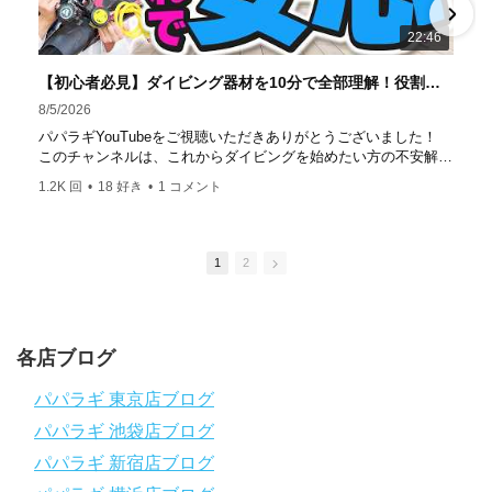
達成！ ――――――――――――――――― パパラギダイ
22:46
ビングスクール 本店 神奈川県 藤沢市 南藤沢10-4
――――――――――――――――― お仕事・取材の依頼
【初心者必見】ダイビング器材を10分で全部理解！役割・使い方をやさしく解説
はコチラ
8/5/2026
https://www.papalagi.co.jp/staticpages/index.php/work
パパラギYouTubeをご視聴いただきありがとうございました！
このチャンネルは、これからダイビングを始めたい方の不安解消
や悩みごとを解消するためのチャンネルです
1.2K 回
•
18 好き
•
1 コメント
ひとりでも多くの方に、素敵なダイビングライフを送っていただ
きたいと思っています！
応援よろしくお願いします
ダイビングのこんな情報を知りたいなどありましたらコメントを
1
2
是非
チャンネル登録、グッドボタン
、高評価をよろしくお願いし
ます！
～～～～～～～～～～～～～～～～～～～～～～～～～～～～
各店ブログ
パパラギダイビングスクール
1986年創業！国内最大規模のスキューバダイビングスクール。
パパラギ 東京店ブログ
徹底した安全管理と、国内トップクラスの初心者ダイビングライ
パパラギ 池袋店ブログ
センス認定実績。
～～～～～～～～～～～～～～～～～～～～～～～～～～～～
パパラギ 新宿店ブログ