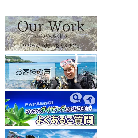
【パパラギダイビングスクール facebook】
https://www.facebook.com/papalagi.ds/
【パパラギダイビングスクール X（旧Twitter)】
日々の活動状況や報告はXで公開中！
https://x.com/papalagidivers?s=20
【パパラギダイビングスクール Blog
】
お得なイベント告知やツアー情報を知りたい方へ
https://papalagi-blog.com/
◆YouTubeチャンネル登録はコチラから
https://www.youtube.com/channel/UCYG3vspMIHdLQaKA7XNIjD
w
◆各地の水中世界を紹介するチャンネル、その名も「水中世界」
（サブチャンネル）
https://www.youtube.com/@user-mw1pw2jb4j
【初心者ダイビングライセンスコースはコチラ】
https://www.papalagi.co.jp/databox/data.php/campaign_owd_ja/c
ode
====================================
パパラギダイビングスクール
藤沢本店
神奈川県藤沢市 南藤沢10-4