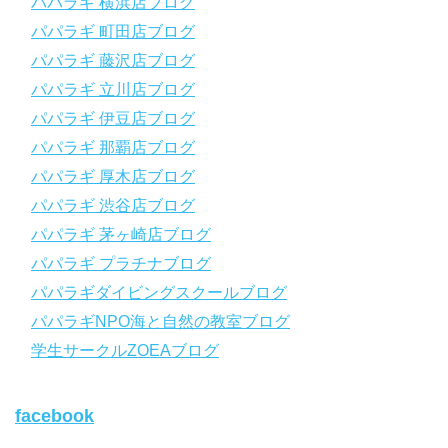
【スマホで見れるWebマニュアル！】
パパラギ 横浜店ブログ
動画の内容をまとめたwebマニュアルをご覧いただけます！
パパラギ 町田店ブログ
パパラギ公式LINEにご登録の上、メニューから「動画資料」を
タップ！
パパラギ 藤沢店ブログ
↓↓↓↓↓↓こちら
↓↓↓↓↓↓
パパラギ 立川店ブログ
https://www.papalagi.co.jp/lp/line_registration/.
＿＿＿＿＿＿＿＿＿＿＿＿＿＿＿＿＿＿＿＿＿＿＿＿＿＿＿＿
パパラギ 伊豆店ブログ
パパラギ 那覇店ブログ
パパラギの公式LINEはコチラ！
パパラギ 厚木店ブログ
https://www.papalagi.co.jp/lp/line_registration/.
YouTubeで言えない話をこっそり配信
パパラギ 渋谷店ブログ
パパラギ 茅ヶ崎店ブログ
◆ライセンス取得の前に知っておきたい情報満載の動画はコチラ
https://youtu.be/UBiZ64WlU7c?si=I5rkY-mkfTCxZVn7
パパラギ プラチナブログ
◆ライセンス取得コースについて知りたい方はコチラ
パパラギダイビングスクールブログ
https://www.papalagi.co.jp/databox/data.php/campaign_owd_ja/c
パパラギNPO海と自然の教室ブログ
ode
【パパラギダイビングスクール ホームページ】
学生サークルZOEAブログ
https://www.papalagi.co.jp
【パパラギダイビングスクール Instagram】
facebook
旬な海の情報はコチラから！
https://www.instagram.com/papalagi.diving.school/