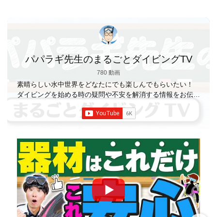
パパラギ先生のまるごとダイビングTV
780 動画
素晴らしい水中世界をどなたにでも楽しんでもらいたい！
ダイビングを始める時の疑問や不安を解消する情報をお伝え
していきます
【パパラギダイビングスクール】 1986年創
業の国内最大規模のスキューバダイビングスクール。 PADI
５スター
ダイビングセンター 安心と信頼のゴー
ルドカード発行！ 徹底した安全管理と、国内トップクラス
の初心者ダイビングライセンス認定実績。 常駐のプロイン
ストラクターは40名ほど。 【初心者からプロレベルま
で！】 年間ファンダイブ開催数は1,000本を超え、初心者の
方でも安心して潜れるような初心者向けツアーを毎週開催
中！ 2021年マリンダイビング大賞
「講習が上手なダ
イビングスクール」部門
「教え方がうまいインストラク
ター」部門
「国内ダイビングサービス伊豆半島エリア」
部門
「国内ダイビングガイド伊豆半島エリア」部門 4冠