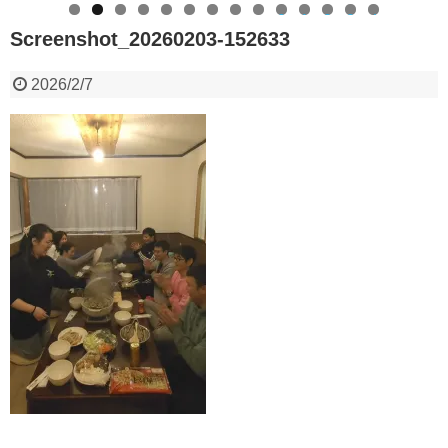
0
1
2
3
4
Screenshot_20260203-152633
2026/2/7