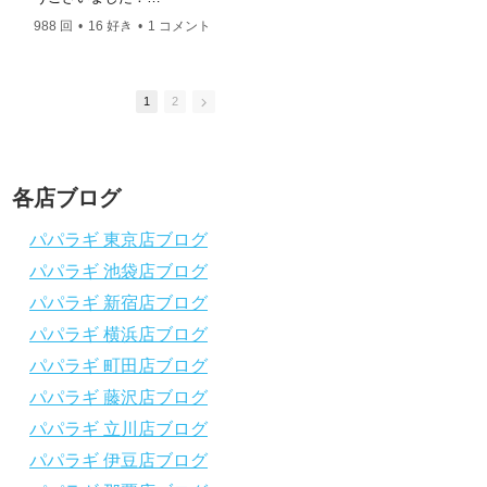
ングスクール 本店 神奈川県 藤沢市 南藤沢10-4
このチャンネルは、これからダイビングを始
このチャンネルは、
――――――――――――――――― お仕事・取材の
988 回
•
16 好き
•
1 コメント
2.4K 回
•
37 好き
•
めたい方の不安解消や悩みごとを解消するた
めたい方の不安解消
依頼はコチラ
めのチャンネルです
めのチャンネルです
ttps://www.papalagi.co.jp/staticpages/index.php/work
ひとりでも多くの方に、素敵なダイビングラ
ひとりでも多くの方
イフを送っていただきたいと思っています！
イフを送っていただ
1
2
応援よろしくお願いします
応援よろしくお願い
ダイビングのこんな情報を知りたいなどあり
ダイビングのこんな
ましたらコメントを是非
ましたらコメントを
チャンネル登録、グッドボタン
、高評価
チャンネル登録、グ
各店ブログ
をよろしくお願いします！
をよろしくお願いし
～～～～～～～～～～～～～～～～～～～～
～～～～～～～～～
パパラギ 東京店ブログ
～～～～～～～～
～～～～～～～～
パパラギ 池袋店ブログ
パパラギダイビングスクール
パパラギダイビング
1986年創業！国内最大規模のスキューバダ
1986年創業！国
パパラギ 新宿店ブログ
イビングスクール。
イビングスクール。
徹底した安全管理と、国内トップクラスの初
徹底した安全管理と
パパラギ 横浜店ブログ
心者ダイビングライセンス認定実績。
心者ダイビングライ
パパラギ 町田店ブログ
～～～～～～～～～～～～～～～～～～～～
～～～～～～～～～
～～～～～～～～
～～～～～～～～
パパラギ 藤沢店ブログ
【スマホで見れるWebマニュアル！】
【スマホで見れるW
パパラギ 立川店ブログ
動画の内容をまとめたwebマニュアルをご覧
動画の内容をまとめ
パパラギ 伊豆店ブログ
いただけます！
いただけます！
パパラギ公式LINEにご登録の上、メニュー
パパラギ公式LIN