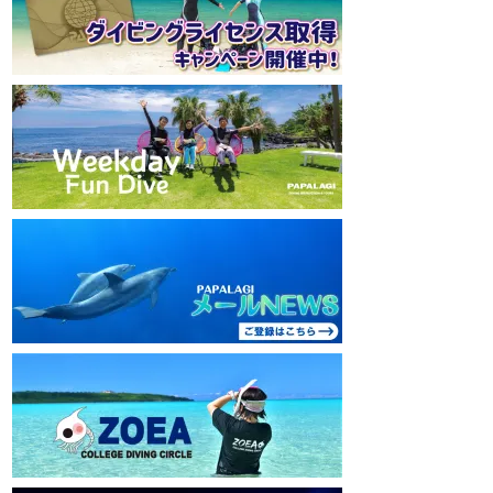
mw1pw2jb4j
mw1pw2jb4j
【初心者ダイビングライセンスコースはコチ
【初心者ダイビング
ラ】
ラ】
https://www.papalagi.co.jp/databox/data.php/
https://www.papalag
campaign_owd_ja/code
campaign_owd_ja/c
================================
==============
====
====
パパラギダイビングスクール
パパラギダイビング
藤沢本店
藤沢本店
神奈川県藤沢市 南藤沢10-4
神奈川県藤沢市 南藤沢
本社企画部
0466-26-6101
本社企画部
0466-
================================
==============
====
====
#ダイビングライセンス #ダイビング #スキ
#ダイビングライセン
ューバダイビング #papalagi
ューバダイビング #pa