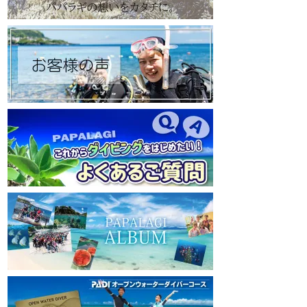
https://www.papalagi.co.jp
https://www.papalagi
【パパラギダイビングスクール Instagram】
【パパラギダイビングス
旬な海の情報はコチラから！
旬な海の情報はコチ
https://www.instagram.com/papalagi.diving.s
https://www.instagr
chool/
chool/
【パパラギダイビングスクール facebook】
【パパラギダイビングス
https://www.facebook.com/papalagi.ds/
https://www.faceboo
【パパラギダイビングスクール X（旧
【パパラギダイビン
Twitter)】
Twitter)】
日々の活動状況や報告はXで公開中！
日々の活動状況や報
https://x.com/papalagidivers?s=20
https://x.com/papal
【パパラギダイビングスクール Blog
】
【パパラギダイビング
お得なイベント告知やツアー情報を知りたい
お得なイベント告知
方へ
方へ
https://papalagi-blog.com/
https://papalagi-blo
◆YouTubeチャンネル登録はコチラから
◆YouTubeチャ
https://www.youtube.com/channel/UCYG3vs
https://www.youtu
pMIHdLQaKA7XNIjDw
pMIHdLQaKA7XNIj
◆各地の水中世界を紹介するチャンネル、そ
◆各地の水中世界を
の名も「水中世界」（サブチャンネル）
の名も「水中世界」
https://www.youtube.com/@user-
https://www.youtub