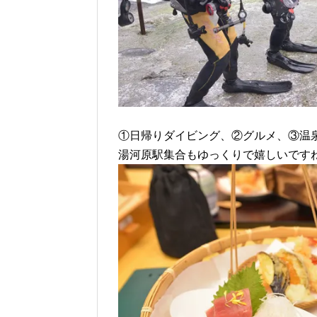
①日帰りダイビング、②グルメ、③温
湯河原駅集合もゆっくりで嬉しいです