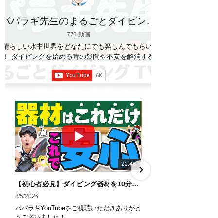
パパラギ先生のまるごとダイビング
TV
779 動画
素晴らしい水中世界をどなたにでも楽しんでもらいた
い！ ダイビングを始める時の疑問や不安を解消する情
報をお伝えしていきます
【パパラギダイビングス
クール】 1986年創業の国内最大規模のスキューバダ
イビングスクール。 PADI５スター
ダイビ
ングセンター 安心と信頼のゴールドカード発行！ 徹
底した安全管理と、国内トップクラスの初心者ダイビ
ングライセンス認定実績。 常駐のプロインストラクタ
ーは40名ほど。 【初心者からプロレベルまで！】 年
間ファンダイブ開催数は1,000本を超え、初心者の方
でも安心して潜れるような初心者向けツアーを毎週開
催中！ 2021年マリンダイビング大賞
「講習が上
22:46
手なダイビングスクール」部門
「教え方がうまい
インストラクター」部門
「国内ダイビングサービ
【初心者必見】ダイビング器材を10分で全部理解！役割・使い方をやさしく解説
ス伊豆半島エリア」部門
「国内ダイビングガイド
8/5/2026
7/29/2026
伊豆半島エリア」部門 4冠達成！
パパラギYouTubeをご視聴いただきありがと
パパラギYouTub
――――――――――――――――― パパラギダイビ
うございました！
うございました！