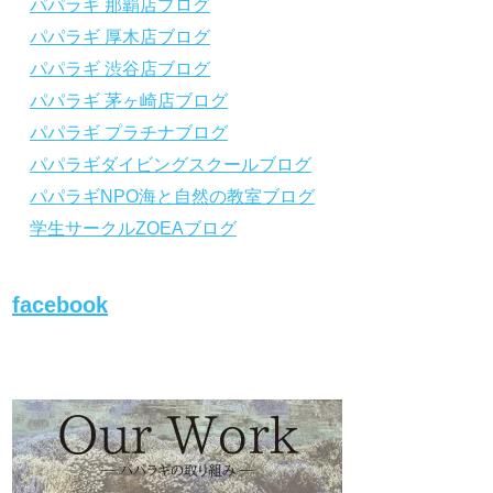
パパラギ 那覇店ブログ
から「動画資料」をタップ！
から「動画資料」を
パパラギ 厚木店ブログ
↓↓↓↓↓↓こちら
↓↓↓↓↓↓
↓↓↓↓↓↓こちら
↓↓↓
https://www.papalagi.co.jp/lp/line_registration
https://www.papalagi.
パパラギ 渋谷店ブログ
/.
/.
＿＿＿＿＿＿＿＿＿＿＿＿＿＿＿＿＿＿＿＿
＿＿＿＿＿＿＿＿＿
パパラギ 茅ヶ崎店ブログ
＿＿＿＿＿＿＿＿
＿＿＿＿＿＿＿＿
パパラギ プラチナブログ
パパラギダイビングスクールブログ
パパラギの公式LINEはコチラ！
パパラギの公式L
パパラギNPO海と自然の教室ブログ
https://www.papalagi.co.jp/lp/line_registration
https://www.papalagi.
/.
/.
学生サークルZOEAブログ
YouTubeで言えない話をこっそり配信
YouTubeで言え
◆ライセンス取得の前に知っておきたい情報
◆ライセンス取得の
満載の動画はコチラ
満載の動画はコチラ
facebook
https://youtu.be/UBiZ64WlU7c?si=I5rkY-
https://youtu.be/U
mkfTCxZVn7
mkfTCxZVn7
◆ライセンス取得コースについて知りたい方
◆ライセンス取得コ
はコチラ
はコチラ
https://www.papalagi.co.jp/databox/data.php/
https://www.papalag
campaign_owd_ja/code
campaign_owd_ja/c
【パパラギダイビングスクール ホームペー
【パパラギダイビン
ジ】
ジ】