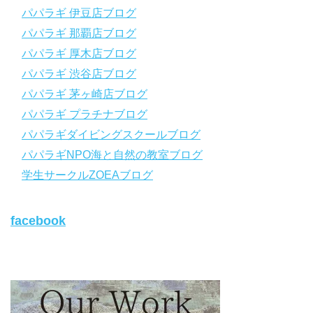
＿＿＿＿＿＿＿＿＿＿＿＿＿＿＿＿＿＿＿＿＿＿＿＿＿＿＿＿
パパラギ 伊豆店ブログ
パパラギ 那覇店ブログ
パパラギの公式LINEはコチラ！
パパラギ 厚木店ブログ
https://www.papalagi.co.jp/lp/line_registration/.
YouTubeで言えない話をこっそり配信
パパラギ 渋谷店ブログ
パパラギ 茅ヶ崎店ブログ
◆ライセンス取得の前に知っておきたい情報満載の動画はコチラ
https://youtu.be/UBiZ64WlU7c?si=I5rkY-mkfTCxZVn7
パパラギ プラチナブログ
◆ライセンス取得コースについて知りたい方はコチラ
パパラギダイビングスクールブログ
https://www.papalagi.co.jp/databox/data.php/campaign_owd_ja/c
パパラギNPO海と自然の教室ブログ
ode
【パパラギダイビングスクール ホームページ】
学生サークルZOEAブログ
https://www.papalagi.co.jp
【パパラギダイビングスクール Instagram】
facebook
旬な海の情報はコチラから！
https://www.instagram.com/papalagi.diving.school/
【パパラギダイビングスクール facebook】
https://www.facebook.com/papalagi.ds/
【パパラギダイビングスクール X（旧Twitter)】
日々の活動状況や報告はXで公開中！
https://x.com/papalagidivers?s=20