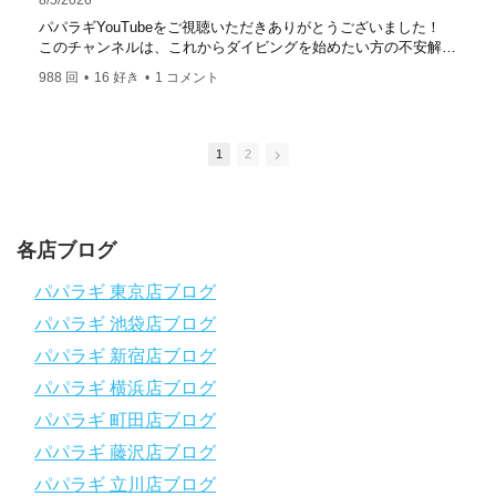
8/5/2026
https://www.papalagi.co.jp/staticpages/index.php/work
パパラギYouTubeをご視聴いただきありがとうございました！
このチャンネルは、これからダイビングを始めたい方の不安解消
や悩みごとを解消するためのチャンネルです
988 回
•
16 好き
•
1 コメント
ひとりでも多くの方に、素敵なダイビングライフを送っていただ
きたいと思っています！
応援よろしくお願いします
ダイビングのこんな情報を知りたいなどありましたらコメントを
1
2
是非
チャンネル登録、グッドボタン
、高評価をよろしくお願いし
ます！
～～～～～～～～～～～～～～～～～～～～～～～～～～～～
各店ブログ
パパラギダイビングスクール
1986年創業！国内最大規模のスキューバダイビングスクール。
パパラギ 東京店ブログ
徹底した安全管理と、国内トップクラスの初心者ダイビングライ
パパラギ 池袋店ブログ
センス認定実績。
～～～～～～～～～～～～～～～～～～～～～～～～～～～～
パパラギ 新宿店ブログ
【スマホで見れるWebマニュアル！】
パパラギ 横浜店ブログ
動画の内容をまとめたwebマニュアルをご覧いただけます！
パパラギ 町田店ブログ
パパラギ公式LINEにご登録の上、メニューから「動画資料」を
タップ！
パパラギ 藤沢店ブログ
↓↓↓↓↓↓こちら
↓↓↓↓↓↓
パパラギ 立川店ブログ
https://www.papalagi.co.jp/lp/line_registration/.