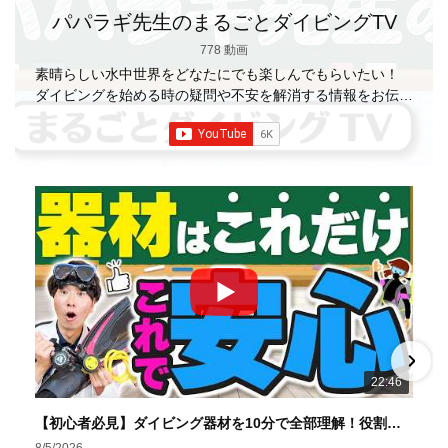
パパラギ先生のまるごとダイビングTV
778 動画
素晴らしい水中世界をどなたにでも楽しんでもらいたい！
ダイビングを始める時の疑問や不安を解消する情報をお伝え
していきます
【パパラギダイビングスクール】 1986年創
業の国内最大規模のスキューバダイビングスクール。 PADI
５スター
ダイビングセンター 安心と信頼のゴー
ルドカード発行！ 徹底した安全管理と、国内トップクラス
の初心者ダイビングライセンス認定実績。 常駐のプロイン
ストラクターは40名ほど。 【初心者からプロレベルま
で！】 年間ファンダイブ開催数は1,000本を超え、初心者の
方でも安心して潜れるような初心者向けツアーを毎週開催
中！ 2021年マリンダイビング大賞
「講習が上手なダ
イビングスクール」部門
「教え方がうまいインストラク
ター」部門
「国内ダイビングサービス伊豆半島エリア」
部門
「国内ダイビングガイド伊豆半島エリア」部門 4冠
達成！ ――――――――――――――――― パパラギダイ
22:46
ビングスクール 本店 神奈川県 藤沢市 南藤沢10-4
――――――――――――――――― お仕事・取材の依頼
【初心者必見】ダイビング器材を10分で全部理解！役割・使い方をやさしく解説
はコチラ