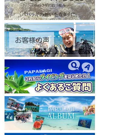
【パパラギダイビングスクール Blog
】
お得なイベント告知やツアー情報を知りたい方へ
https://papalagi-blog.com/
◆YouTubeチャンネル登録はコチラから
https://www.youtube.com/channel/UCYG3vspMIHdLQaKA7XNIjD
w
◆各地の水中世界を紹介するチャンネル、その名も「水中世界」
（サブチャンネル）
https://www.youtube.com/@user-mw1pw2jb4j
【初心者ダイビングライセンスコースはコチラ】
https://www.papalagi.co.jp/databox/data.php/campaign_owd_ja/c
ode
====================================
パパラギダイビングスクール
藤沢本店
神奈川県藤沢市 南藤沢10-4
本社企画部
0466-26-6101
====================================
#ダイビングライセンス #ダイビング #スキューバダイビング
#papalagi