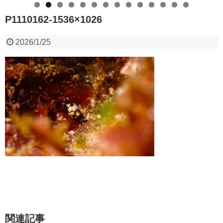
0
1
2
3
4
P1110162-1536×1026
2026/1/25
関連記事