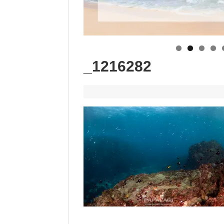
_1216282