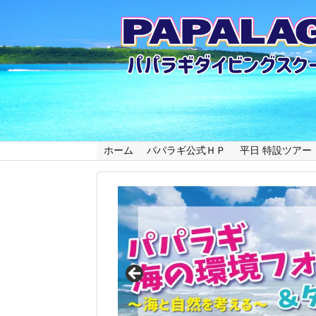
ホーム
パパラギ公式ＨＰ
平日 特設ツアー