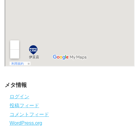
メタ情報
ログイン
投稿フィード
コメントフィード
WordPress.org