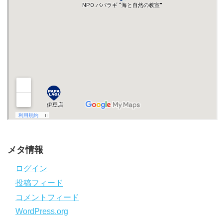
メタ情報
ログイン
投稿フィード
コメントフィード
WordPress.org