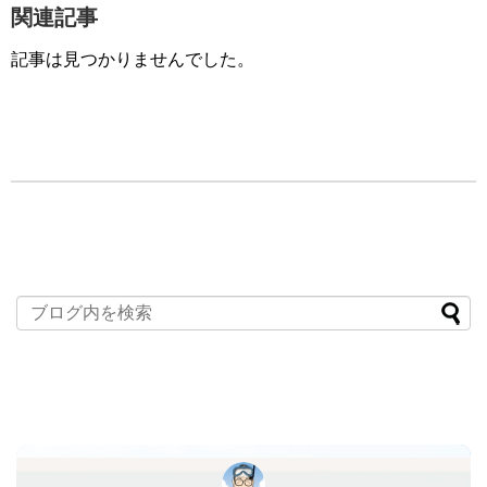
関連記事
記事は見つかりませんでした。