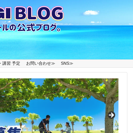
・講習 予定
お問い合わせ≫
SNS≫