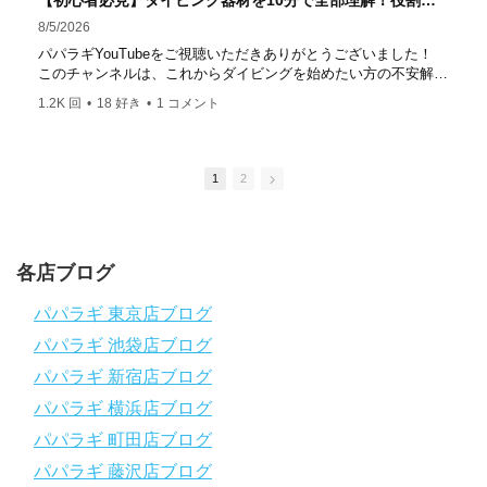
【初心者必見】ダイビング器材を10分で全部理解！役割・使い方をやさしく解説
はコチラ
8/5/2026
https://www.papalagi.co.jp/staticpages/index.php/work
パパラギYouTubeをご視聴いただきありがとうございました！
このチャンネルは、これからダイビングを始めたい方の不安解消
や悩みごとを解消するためのチャンネルです
1.2K 回
•
18 好き
•
1 コメント
ひとりでも多くの方に、素敵なダイビングライフを送っていただ
きたいと思っています！
応援よろしくお願いします
ダイビングのこんな情報を知りたいなどありましたらコメントを
1
2
是非
チャンネル登録、グッドボタン
、高評価をよろしくお願いし
ます！
～～～～～～～～～～～～～～～～～～～～～～～～～～～～
各店ブログ
パパラギダイビングスクール
1986年創業！国内最大規模のスキューバダイビングスクール。
パパラギ 東京店ブログ
徹底した安全管理と、国内トップクラスの初心者ダイビングライ
パパラギ 池袋店ブログ
センス認定実績。
～～～～～～～～～～～～～～～～～～～～～～～～～～～～
パパラギ 新宿店ブログ
【スマホで見れるWebマニュアル！】
パパラギ 横浜店ブログ
動画の内容をまとめたwebマニュアルをご覧いただけます！
パパラギ 町田店ブログ
パパラギ公式LINEにご登録の上、メニューから「動画資料」を
タップ！
パパラギ 藤沢店ブログ
↓↓↓↓↓↓こちら
↓↓↓↓↓↓