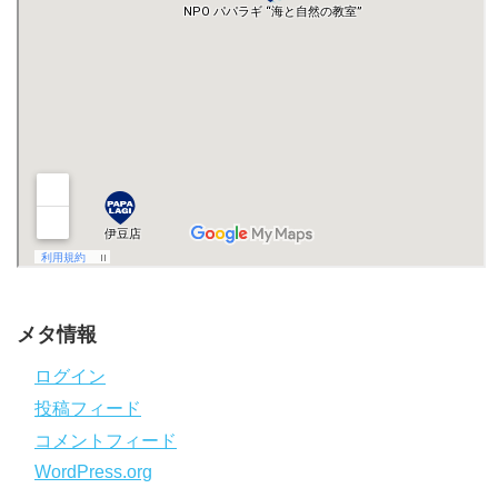
メタ情報
ログイン
投稿フィード
コメントフィード
WordPress.org