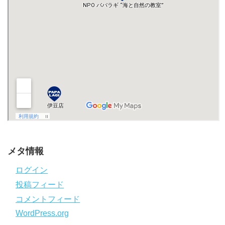
メタ情報
ログイン
投稿フィード
コメントフィード
WordPress.org