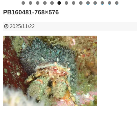
0
1
2
3
4
PB160481-768×576
2025/11/22