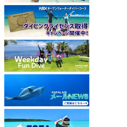
#papalagi