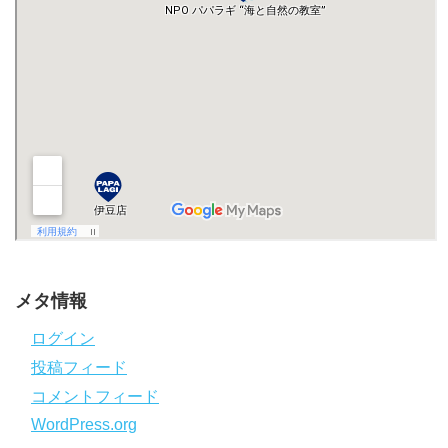
メタ情報
ログイン
投稿フィード
コメントフィード
WordPress.org