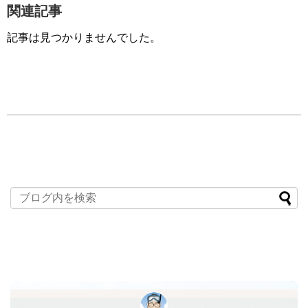
関連記事
記事は見つかりませんでした。