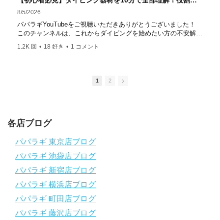
【初心者必見】ダイビング器材を10分で全部理解！役割・使い方をやさしく解説
はコチラ
8/5/2026
https://www.papalagi.co.jp/staticpages/index.php/work
パパラギYouTubeをご視聴いただきありがとうございました！
このチャンネルは、これからダイビングを始めたい方の不安解消
や悩みごとを解消するためのチャンネルです
1.2K 回
•
18 好き
•
1 コメント
ひとりでも多くの方に、素敵なダイビングライフを送っていただ
きたいと思っています！
応援よろしくお願いします
ダイビングのこんな情報を知りたいなどありましたらコメントを
1
2
是非
チャンネル登録、グッドボタン
、高評価をよろしくお願いし
ます！
～～～～～～～～～～～～～～～～～～～～～～～～～～～～
各店ブログ
パパラギダイビングスクール
1986年創業！国内最大規模のスキューバダイビングスクール。
パパラギ 東京店ブログ
徹底した安全管理と、国内トップクラスの初心者ダイビングライ
パパラギ 池袋店ブログ
センス認定実績。
～～～～～～～～～～～～～～～～～～～～～～～～～～～～
パパラギ 新宿店ブログ
【スマホで見れるWebマニュアル！】
パパラギ 横浜店ブログ
動画の内容をまとめたwebマニュアルをご覧いただけます！
パパラギ 町田店ブログ
パパラギ公式LINEにご登録の上、メニューから「動画資料」を
タップ！
パパラギ 藤沢店ブログ
↓↓↓↓↓↓こちら
↓↓↓↓↓↓