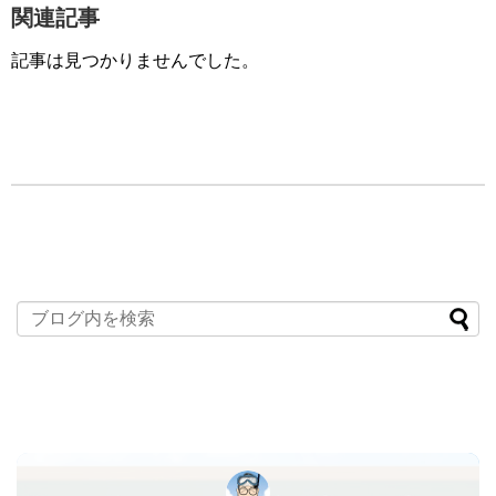
関連記事
記事は見つかりませんでした。