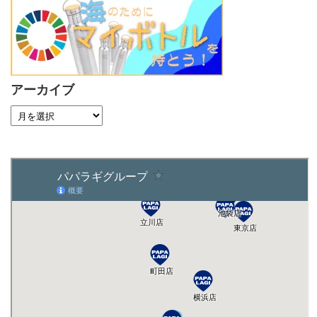
アーカイブ