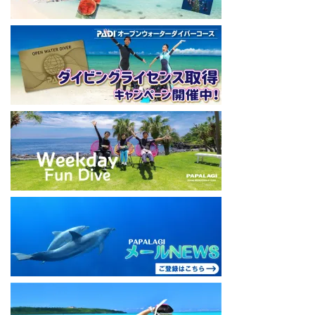
#ダイビングライセンス #ダイビング #スキューバダイビング
#papalagi