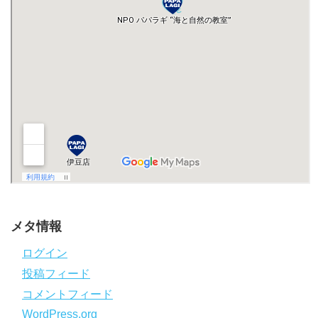
メタ情報
ログイン
投稿フィード
コメントフィード
WordPress.org