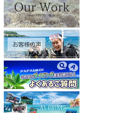
https://x.com/papalagidivers?s=20
【パパラギダイビングスクール Blog
】
お得なイベント告知やツアー情報を知りたい方へ
https://papalagi-blog.com/
◆YouTubeチャンネル登録はコチラから
https://www.youtube.com/channel/UCYG3vspMIHdLQaKA7XNIjD
w
◆各地の水中世界を紹介するチャンネル、その名も「水中世界」
（サブチャンネル）
https://www.youtube.com/@user-mw1pw2jb4j
【初心者ダイビングライセンスコースはコチラ】
https://www.papalagi.co.jp/databox/data.php/campaign_owd_ja/c
ode
====================================
パパラギダイビングスクール
藤沢本店
神奈川県藤沢市 南藤沢10-4
本社企画部
0466-26-6101
====================================