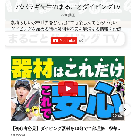
パパラギ先生のまるごとダイビングTV
778 動画
素晴らしい水中世界をどなたにでも楽しんでもらいたい！
ダイビングを始める時の疑問や不安を解消する情報をお伝え
していきます
【パパラギダイビングスクール】 1986年創
業の国内最大規模のスキューバダイビングスクール。 PADI
５スター
ダイビングセンター 安心と信頼のゴー
ルドカード発行！ 徹底した安全管理と、国内トップクラス
の初心者ダイビングライセンス認定実績。 常駐のプロイン
ストラクターは40名ほど。 【初心者からプロレベルま
で！】 年間ファンダイブ開催数は1,000本を超え、初心者の
方でも安心して潜れるような初心者向けツアーを毎週開催
中！ 2021年マリンダイビング大賞
「講習が上手なダ
イビングスクール」部門
「教え方がうまいインストラク
ター」部門
「国内ダイビングサービス伊豆半島エリア」
部門
「国内ダイビングガイド伊豆半島エリア」部門 4冠
達成！ ――――――――――――――――― パパラギダイ
22:46
ビングスクール 本店 神奈川県 藤沢市 南藤沢10-4
――――――――――――――――― お仕事・取材の依頼
【初心者必見】ダイビング器材を10分で全部理解！役割・使い方をやさしく解説
はコチラ