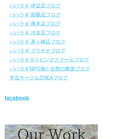
＿＿＿＿＿＿＿＿＿＿＿＿＿＿＿＿＿＿＿＿＿＿＿＿＿＿＿＿
パパラギ 伊豆店ブログ
パパラギ 那覇店ブログ
パパラギの公式LINEはコチラ！
パパラギ 厚木店ブログ
https://www.papalagi.co.jp/lp/line_registration/.
YouTubeで言えない話をこっそり配信
パパラギ 渋谷店ブログ
パパラギ 茅ヶ崎店ブログ
◆ライセンス取得の前に知っておきたい情報満載の動画はコチラ
https://youtu.be/UBiZ64WlU7c?si=I5rkY-mkfTCxZVn7
パパラギ プラチナブログ
◆ライセンス取得コースについて知りたい方はコチラ
パパラギダイビングスクールブログ
https://www.papalagi.co.jp/databox/data.php/campaign_owd_ja/c
パパラギNPO海と自然の教室ブログ
ode
【パパラギダイビングスクール ホームページ】
学生サークルZOEAブログ
https://www.papalagi.co.jp
【パパラギダイビングスクール Instagram】
facebook
旬な海の情報はコチラから！
https://www.instagram.com/papalagi.diving.school/
【パパラギダイビングスクール facebook】
https://www.facebook.com/papalagi.ds/
【パパラギダイビングスクール X（旧Twitter)】
日々の活動状況や報告はXで公開中！
https://x.com/papalagidivers?s=20