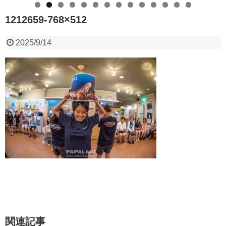
0
1
2
3
4
1212659-768×512
2025/9/14
関連記事