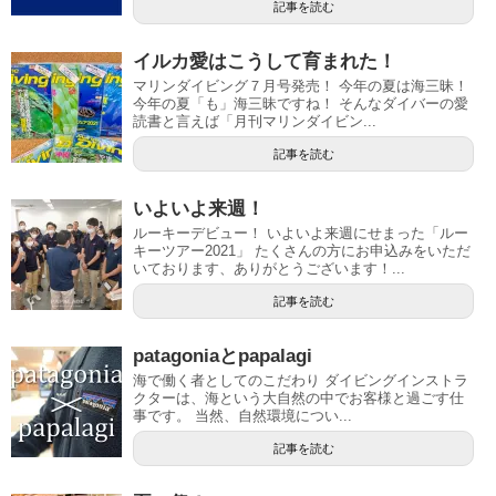
記事を読む
イルカ愛はこうして育まれた！
マリンダイビング７月号発売！ 今年の夏は海三昧！
今年の夏「も」海三昧ですね！ そんなダイバーの愛
読書と言えば「月刊マリンダイビン...
記事を読む
いよいよ来週！
ルーキーデビュー！ いよいよ来週にせまった「ルー
キーツアー2021」 たくさんの方にお申込みをいただ
いております、ありがとうございます！...
記事を読む
patagoniaとpapalagi
海で働く者としてのこだわり ダイビングインストラ
クターは、海という大自然の中でお客様と過ごす仕
事です。 当然、自然環境につい...
記事を読む