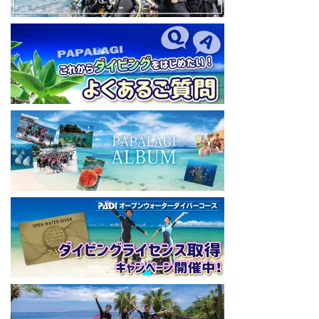
【初心者ダイビングライセンスコースはコチラ】
https://www.papalagi.co.jp/databox/data.php/campaign_owd_ja/c
ode
====================================
パパラギダイビングスクール
藤沢本店
神奈川県藤沢市 南藤沢10-4
本社企画部
0466-26-6101
====================================
#ダイビングライセンス #ダイビング #スキューバダイビング
#papalagi