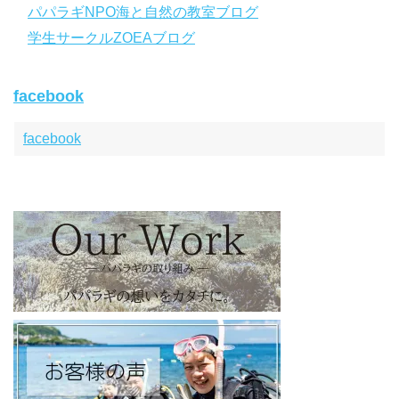
パパラギNPO海と自然の教室ブログ
ode
【パパラギダイビングスクール ホームページ】
学生サークルZOEAブログ
https://www.papalagi.co.jp
【パパラギダイビングスクール Instagram】
facebook
旬な海の情報はコチラから！
https://www.instagram.com/papalagi.diving.school/
【パパラギダイビングスクール facebook】
facebook
https://www.facebook.com/papalagi.ds/
【パパラギダイビングスクール X（旧Twitter)】
日々の活動状況や報告はXで公開中！
https://x.com/papalagidivers?s=20
【パパラギダイビングスクール Blog
】
お得なイベント告知やツアー情報を知りたい方へ
https://papalagi-blog.com/
◆YouTubeチャンネル登録はコチラから
https://www.youtube.com/channel/UCYG3vspMIHdLQaKA7XNIjD
w
◆各地の水中世界を紹介するチャンネル、その名も「水中世界」
（サブチャンネル）
https://www.youtube.com/@user-mw1pw2jb4j