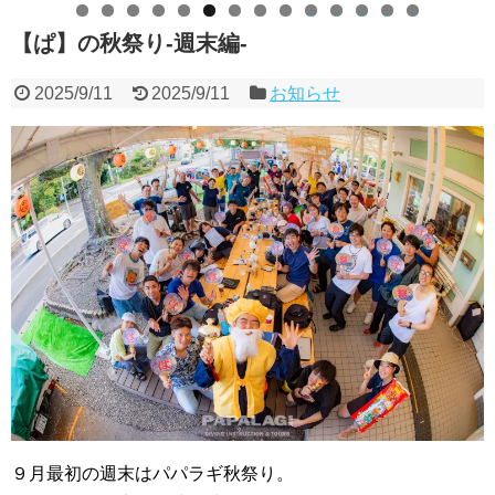
0
1
2
3
4
【ぱ】の秋祭り-週末編-
2025/9/11
2025/9/11
お知らせ
９月最初の週末はパパラギ秋祭り。