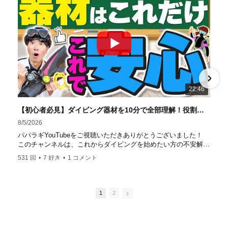
ストラクターは40名ほど。 【初心者からプロレベルま
で！】 年間ファンダイブ開催数は1,000本を超え、初心者の
方でも安心して潜れるような初心者向けツアーを毎週開催
中！ 2021年マリンダイビング大賞
「講習が上手なダ
イビングスクール」部門
「教え方がうまいインストラク
ター」部門
「国内ダイビングサービス伊豆半島エリア」
部門
「国内ダイビングガイド伊豆半島エリア」部門 4冠
達成！ ――――――――――――――――― パパラギダイ
22:46
ビングスクール 本店 神奈川県 藤沢市 南藤沢10-4
――――――――――――――――― お仕事・取材の依頼
【初心者必見】ダイビング器材を10分で全部理解！役割・使い方をやさしく解説
はコチラ
8/5/2026
https://www.papalagi.co.jp/staticpages/index.php/work
パパラギYouTubeをご視聴いただきありがとうございました！
このチャンネルは、これからダイビングを始めたい方の不安解消
や悩みごとを解消するためのチャンネルです
531 回
•
7 好き
•
1 コメント
ひとりでも多くの方に、素敵なダイビングライフを送っていただ
きたいと思っています！
応援よろしくお願いします
ダイビングのこんな情報を知りたいなどありましたらコメントを
1
2
是非
チャンネル登録、グッドボタン
、高評価をよろしくお願いし
ます！