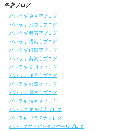
～～～～～～～～～～～～～～～～～～～～～～～～～～～～
各店ブログ
パパラギダイビングスクール
1986年創業！国内最大規模のスキューバダイビングスクール。
パパラギ 東京店ブログ
徹底した安全管理と、国内トップクラスの初心者ダイビングライ
パパラギ 池袋店ブログ
センス認定実績。
～～～～～～～～～～～～～～～～～～～～～～～～～～～～
パパラギ 新宿店ブログ
【スマホで見れるWebマニュアル！】
パパラギ 横浜店ブログ
動画の内容をまとめたwebマニュアルをご覧いただけます！
パパラギ 町田店ブログ
パパラギ公式LINEにご登録の上、メニューから「動画資料」を
タップ！
パパラギ 藤沢店ブログ
↓↓↓↓↓↓こちら
↓↓↓↓↓↓
パパラギ 立川店ブログ
https://www.papalagi.co.jp/lp/line_registration/.
＿＿＿＿＿＿＿＿＿＿＿＿＿＿＿＿＿＿＿＿＿＿＿＿＿＿＿＿
パパラギ 伊豆店ブログ
パパラギ 那覇店ブログ
パパラギの公式LINEはコチラ！
パパラギ 厚木店ブログ
https://www.papalagi.co.jp/lp/line_registration/.
YouTubeで言えない話をこっそり配信
パパラギ 渋谷店ブログ
パパラギ 茅ヶ崎店ブログ
◆ライセンス取得の前に知っておきたい情報満載の動画はコチラ
https://youtu.be/UBiZ64WlU7c?si=I5rkY-mkfTCxZVn7
パパラギ プラチナブログ
◆ライセンス取得コースについて知りたい方はコチラ
パパラギダイビングスクールブログ
https://www.papalagi.co.jp/databox/data.php/campaign_owd_ja/c