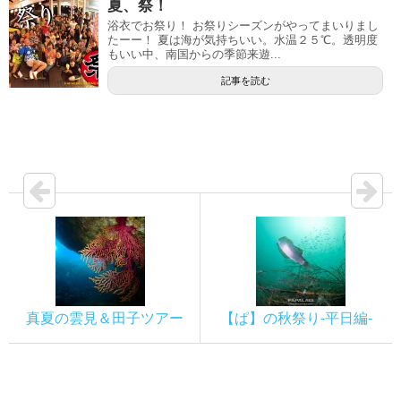
夏、祭！
浴衣でお祭り！ お祭りシーズンがやってまいりまし
たーー！ 夏は海が気持ちいい。水温２５℃。透明度
もいい中、南国からの季節来遊...
記事を読む
真夏の雲見＆田子ツアー
【ぱ】の秋祭り-平日編-