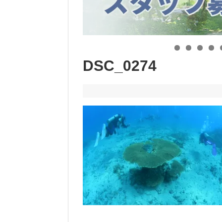
DSC_0274