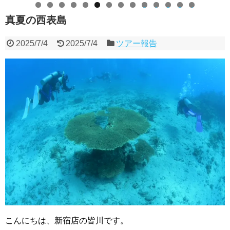
0
1
2
3
4
真夏の西表島
2025/7/4
2025/7/4
ツアー報告
こんにちは、新宿店の皆川です。