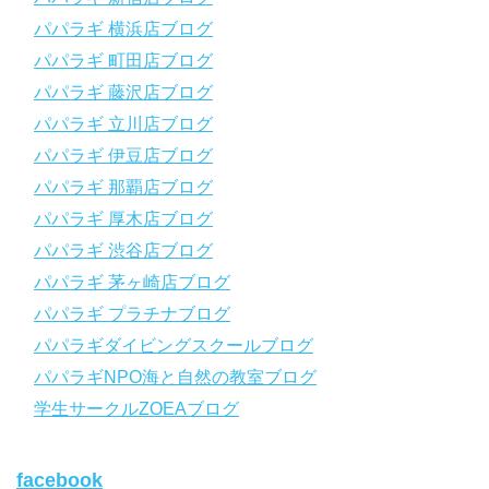
【スマホで見れるWebマニュアル！】
パパラギ 横浜店ブログ
動画の内容をまとめたwebマニュアルをご覧いただけます！
パパラギ 町田店ブログ
パパラギ公式LINEにご登録の上、メニューから「動画資料」を
タップ！
パパラギ 藤沢店ブログ
↓↓↓↓↓↓こちら
↓↓↓↓↓↓
パパラギ 立川店ブログ
https://www.papalagi.co.jp/lp/line_registration/.
＿＿＿＿＿＿＿＿＿＿＿＿＿＿＿＿＿＿＿＿＿＿＿＿＿＿＿＿
パパラギ 伊豆店ブログ
パパラギ 那覇店ブログ
パパラギの公式LINEはコチラ！
パパラギ 厚木店ブログ
https://www.papalagi.co.jp/lp/line_registration/.
YouTubeで言えない話をこっそり配信
パパラギ 渋谷店ブログ
パパラギ 茅ヶ崎店ブログ
◆ライセンス取得の前に知っておきたい情報満載の動画はコチラ
https://youtu.be/UBiZ64WlU7c?si=I5rkY-mkfTCxZVn7
パパラギ プラチナブログ
◆ライセンス取得コースについて知りたい方はコチラ
パパラギダイビングスクールブログ
https://www.papalagi.co.jp/databox/data.php/campaign_owd_ja/c
パパラギNPO海と自然の教室ブログ
ode
【パパラギダイビングスクール ホームページ】
学生サークルZOEAブログ
https://www.papalagi.co.jp
【パパラギダイビングスクール Instagram】
facebook
旬な海の情報はコチラから！