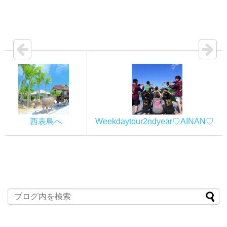
西表島へ
Weekdaytour2ndyear♡AINAN♡