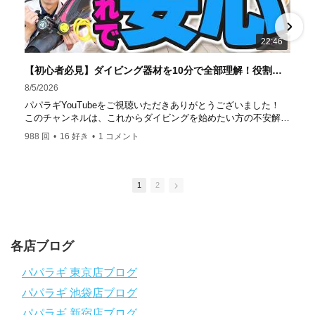
ター」部門
「国内ダイビングサービス伊豆半島エリア」
部門
「国内ダイビングガイド伊豆半島エリア」部門 4冠
達成！ ――――――――――――――――― パパラギダイ
22:46
ビングスクール 本店 神奈川県 藤沢市 南藤沢10-4
――――――――――――――――― お仕事・取材の依頼
【初心者必見】ダイビング器材を10分で全部理解！役割・使い方をやさしく解説
はコチラ
8/5/2026
https://www.papalagi.co.jp/staticpages/index.php/work
パパラギYouTubeをご視聴いただきありがとうございました！
このチャンネルは、これからダイビングを始めたい方の不安解消
や悩みごとを解消するためのチャンネルです
988 回
•
16 好き
•
1 コメント
ひとりでも多くの方に、素敵なダイビングライフを送っていただ
きたいと思っています！
応援よろしくお願いします
ダイビングのこんな情報を知りたいなどありましたらコメントを
1
2
是非
チャンネル登録、グッドボタン
、高評価をよろしくお願いし
ます！
～～～～～～～～～～～～～～～～～～～～～～～～～～～～
各店ブログ
パパラギダイビングスクール
1986年創業！国内最大規模のスキューバダイビングスクール。
パパラギ 東京店ブログ
徹底した安全管理と、国内トップクラスの初心者ダイビングライ
パパラギ 池袋店ブログ
センス認定実績。
～～～～～～～～～～～～～～～～～～～～～～～～～～～～
パパラギ 新宿店ブログ