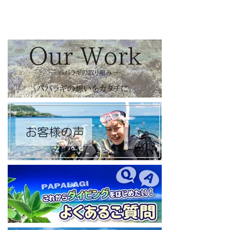
https://www.instagram.com/papalagi.diving.school/
【パパラギダイビングスクール facebook】
https://www.facebook.com/papalagi.ds/
【パパラギダイビングスクール X（旧Twitter)】
日々の活動状況や報告はXで公開中！
https://x.com/papalagidivers?s=20
【パパラギダイビングスクール Blog
】
お得なイベント告知やツアー情報を知りたい方へ
https://papalagi-blog.com/
◆YouTubeチャンネル登録はコチラから
https://www.youtube.com/channel/UCYG3vspMIHdLQaKA7XNIjD
w
◆各地の水中世界を紹介するチャンネル、その名も「水中世界」
（サブチャンネル）
https://www.youtube.com/@user-mw1pw2jb4j
【初心者ダイビングライセンスコースはコチラ】
https://www.papalagi.co.jp/databox/data.php/campaign_owd_ja/c
ode
====================================
パパラギダイビングスクール
藤沢本店