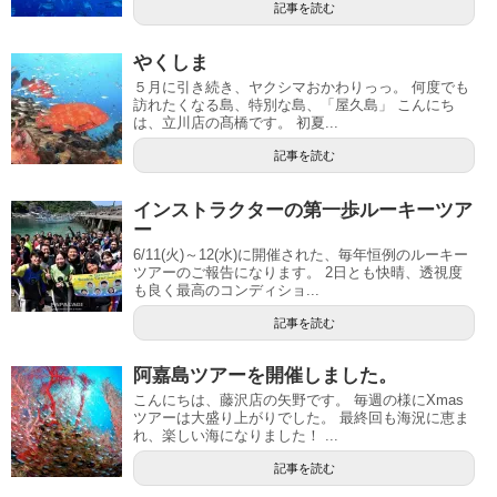
記事を読む
やくしま
５月に引き続き、ヤクシマおかわりっっ。 何度でも
訪れたくなる島、特別な島、「屋久島」 こんにち
は、立川店の髙橋です。 初夏...
記事を読む
インストラクターの第一歩ルーキーツア
ー
6/11(火)～12(水)に開催された、毎年恒例のルーキー
ツアーのご報告になります。 2日とも快晴、透視度
も良く最高のコンディショ...
記事を読む
阿嘉島ツアーを開催しました。
こんにちは、藤沢店の矢野です。 毎週の様にXmas
ツアーは大盛り上がりでした。 最終回も海況に恵ま
れ、楽しい海になりました！ ...
記事を読む