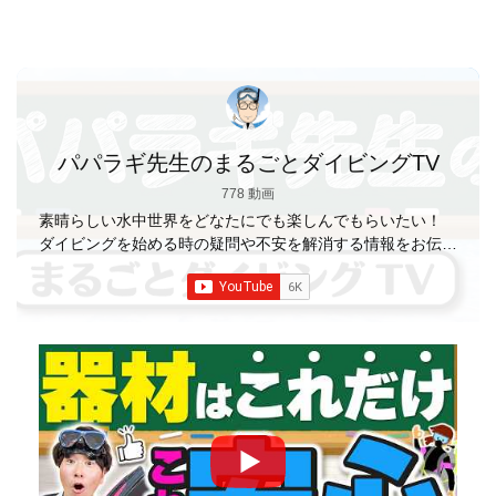
パパラギ先生のまるごとダイビングTV
778 動画
素晴らしい水中世界をどなたにでも楽しんでもらいたい！
ダイビングを始める時の疑問や不安を解消する情報をお伝え
していきます
【パパラギダイビングスクール】 1986年創
業の国内最大規模のスキューバダイビングスクール。 PADI
５スター
ダイビングセンター 安心と信頼のゴー
ルドカード発行！ 徹底した安全管理と、国内トップクラス
の初心者ダイビングライセンス認定実績。 常駐のプロイン
ストラクターは40名ほど。 【初心者からプロレベルま
で！】 年間ファンダイブ開催数は1,000本を超え、初心者の
方でも安心して潜れるような初心者向けツアーを毎週開催
中！ 2021年マリンダイビング大賞
「講習が上手なダ
イビングスクール」部門
「教え方がうまいインストラク