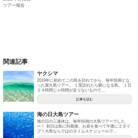
ツアー報告
関連記事
ヤクシマ
2019年に初めてこの島を訪れてから、毎年恒例とな
った屋久島ツアー。 １度訪れたら癖になる島。 １日
２４時間じゃ時間が足りないもので...
記事を読む
海の日大島ツアー
海の日の三連休は、毎年恒例の大島ツアーでした
ー！ 初日は島に到着後、お昼を食べて午後に２ダイ
ブ！大島ならではのタイムスケジュールで...