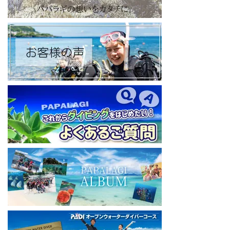
https://papalagi-blog.com/
◆YouTubeチャンネル登録はコチラから
https://www.youtube.com/channel/UCYG3vspMIHdLQaKA7XNIjD
w
◆各地の水中世界を紹介するチャンネル、その名も「水中世界」
（サブチャンネル）
https://www.youtube.com/@user-mw1pw2jb4j
【初心者ダイビングライセンスコースはコチラ】
https://www.papalagi.co.jp/databox/data.php/campaign_owd_ja/c
ode
====================================
パパラギダイビングスクール
藤沢本店
神奈川県藤沢市 南藤沢10-4
本社企画部
0466-26-6101
====================================
#ダイビングライセンス #ダイビング #スキューバダイビング
#papalagi