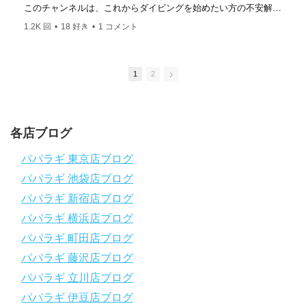
このチャンネルは、これからダイビングを始めたい方の不安解消
や悩みごとを解消するためのチャンネルです
1.2K 回
•
18 好き
•
1 コメント
ひとりでも多くの方に、素敵なダイビングライフを送っていただ
きたいと思っています！
応援よろしくお願いします
ダイビングのこんな情報を知りたいなどありましたらコメントを
1
2
是非
チャンネル登録、グッドボタン
、高評価をよろしくお願いし
ます！
～～～～～～～～～～～～～～～～～～～～～～～～～～～～
各店ブログ
パパラギダイビングスクール
1986年創業！国内最大規模のスキューバダイビングスクール。
パパラギ 東京店ブログ
徹底した安全管理と、国内トップクラスの初心者ダイビングライ
パパラギ 池袋店ブログ
センス認定実績。
～～～～～～～～～～～～～～～～～～～～～～～～～～～～
パパラギ 新宿店ブログ
【スマホで見れるWebマニュアル！】
パパラギ 横浜店ブログ
動画の内容をまとめたwebマニュアルをご覧いただけます！
パパラギ 町田店ブログ
パパラギ公式LINEにご登録の上、メニューから「動画資料」を
タップ！
パパラギ 藤沢店ブログ
↓↓↓↓↓↓こちら
↓↓↓↓↓↓
パパラギ 立川店ブログ
https://www.papalagi.co.jp/lp/line_registration/.
＿＿＿＿＿＿＿＿＿＿＿＿＿＿＿＿＿＿＿＿＿＿＿＿＿＿＿＿
パパラギ 伊豆店ブログ