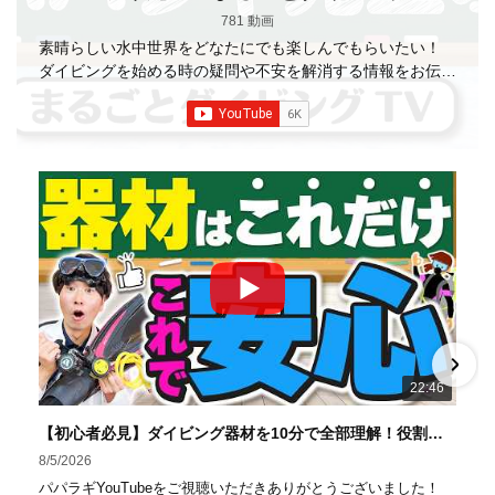
781 動画
素晴らしい水中世界をどなたにでも楽しんでもらいたい！
ダイビングを始める時の疑問や不安を解消する情報をお伝え
していきます
【パパラギダイビングスクール】 1986年創
業の国内最大規模のスキューバダイビングスクール。 PADI
５スター
ダイビングセンター 安心と信頼のゴー
ルドカード発行！ 徹底した安全管理と、国内トップクラス
の初心者ダイビングライセンス認定実績。 常駐のプロイン
ストラクターは40名ほど。 【初心者からプロレベルま
で！】 年間ファンダイブ開催数は1,000本を超え、初心者の
方でも安心して潜れるような初心者向けツアーを毎週開催
中！ 2021年マリンダイビング大賞
「講習が上手なダ
イビングスクール」部門
「教え方がうまいインストラク
ター」部門
「国内ダイビングサービス伊豆半島エリア」
部門
「国内ダイビングガイド伊豆半島エリア」部門 4冠
達成！ ――――――――――――――――― パパラギダイ
22:46
ビングスクール 本店 神奈川県 藤沢市 南藤沢10-4
――――――――――――――――― お仕事・取材の依頼
【初心者必見】ダイビング器材を10分で全部理解！役割・使い方をやさしく解説
はコチラ
8/5/2026
https://www.papalagi.co.jp/staticpages/index.php/work
パパラギYouTubeをご視聴いただきありがとうございました！