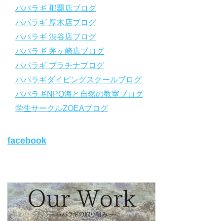
パパラギ 那覇店ブログ
パパラギの公式LINEはコチラ！
パパラギ 厚木店ブログ
https://www.papalagi.co.jp/lp/line_registration/.
YouTubeで言えない話をこっそり配信
パパラギ 渋谷店ブログ
パパラギ 茅ヶ崎店ブログ
◆ライセンス取得の前に知っておきたい情報満載の動画はコチラ
https://youtu.be/UBiZ64WlU7c?si=I5rkY-mkfTCxZVn7
パパラギ プラチナブログ
◆ライセンス取得コースについて知りたい方はコチラ
パパラギダイビングスクールブログ
https://www.papalagi.co.jp/databox/data.php/campaign_owd_ja/c
パパラギNPO海と自然の教室ブログ
ode
【パパラギダイビングスクール ホームページ】
学生サークルZOEAブログ
https://www.papalagi.co.jp
【パパラギダイビングスクール Instagram】
facebook
旬な海の情報はコチラから！
https://www.instagram.com/papalagi.diving.school/
【パパラギダイビングスクール facebook】
https://www.facebook.com/papalagi.ds/
【パパラギダイビングスクール X（旧Twitter)】
日々の活動状況や報告はXで公開中！
https://x.com/papalagidivers?s=20
【パパラギダイビングスクール Blog
】
お得なイベント告知やツアー情報を知りたい方へ