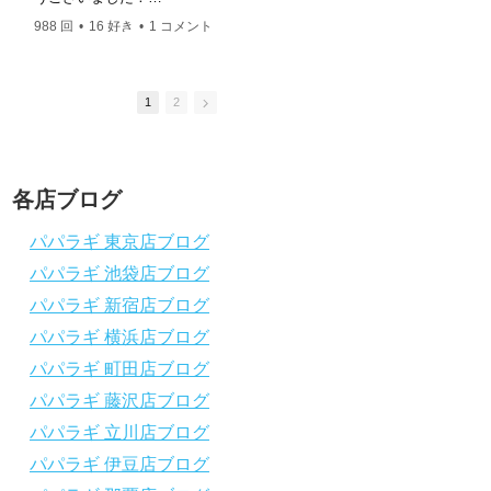
ングスクール 本店 神奈川県 藤沢市 南藤沢10-4
このチャンネルは、これからダイビングを始
このチャンネルは、
――――――――――――――――― お仕事・取材の
988 回
•
16 好き
•
1 コメント
2.4K 回
•
37 好き
•
めたい方の不安解消や悩みごとを解消するた
めたい方の不安解消
依頼はコチラ
めのチャンネルです
めのチャンネルです
ttps://www.papalagi.co.jp/staticpages/index.php/work
ひとりでも多くの方に、素敵なダイビングラ
ひとりでも多くの方
イフを送っていただきたいと思っています！
イフを送っていただ
1
2
応援よろしくお願いします
応援よろしくお願い
ダイビングのこんな情報を知りたいなどあり
ダイビングのこんな
ましたらコメントを是非
ましたらコメントを
チャンネル登録、グッドボタン
、高評価
チャンネル登録、グ
各店ブログ
をよろしくお願いします！
をよろしくお願いし
～～～～～～～～～～～～～～～～～～～～
～～～～～～～～～
パパラギ 東京店ブログ
～～～～～～～～
～～～～～～～～
パパラギ 池袋店ブログ
パパラギダイビングスクール
パパラギダイビング
1986年創業！国内最大規模のスキューバダ
1986年創業！国
パパラギ 新宿店ブログ
イビングスクール。
イビングスクール。
徹底した安全管理と、国内トップクラスの初
徹底した安全管理と
パパラギ 横浜店ブログ
心者ダイビングライセンス認定実績。
心者ダイビングライ
パパラギ 町田店ブログ
～～～～～～～～～～～～～～～～～～～～
～～～～～～～～～
～～～～～～～～
～～～～～～～～
パパラギ 藤沢店ブログ
【スマホで見れるWebマニュアル！】
【スマホで見れるW
パパラギ 立川店ブログ
動画の内容をまとめたwebマニュアルをご覧
動画の内容をまとめ
パパラギ 伊豆店ブログ
いただけます！
いただけます！
パパラギ公式LINEにご登録の上、メニュー
パパラギ公式LIN