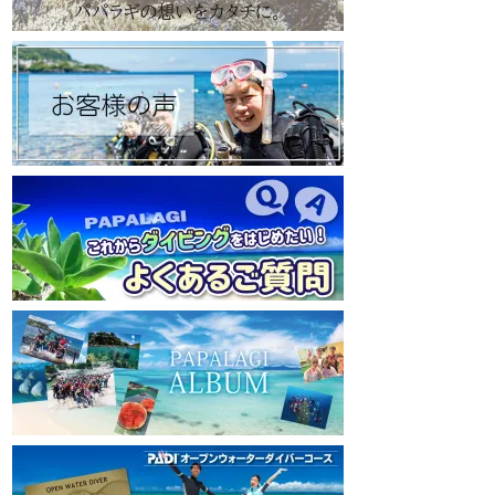
https://www.papalagi.co.jp
https://www.papalagi
【パパラギダイビングスクール Instagram】
【パパラギダイビングス
旬な海の情報はコチラから！
旬な海の情報はコチ
https://www.instagram.com/papalagi.diving.s
https://www.instagr
chool/
chool/
【パパラギダイビングスクール facebook】
【パパラギダイビングス
https://www.facebook.com/papalagi.ds/
https://www.faceboo
【パパラギダイビングスクール X（旧
【パパラギダイビン
Twitter)】
Twitter)】
日々の活動状況や報告はXで公開中！
日々の活動状況や報
https://x.com/papalagidivers?s=20
https://x.com/papal
【パパラギダイビングスクール Blog
】
【パパラギダイビング
お得なイベント告知やツアー情報を知りたい
お得なイベント告知
方へ
方へ
https://papalagi-blog.com/
https://papalagi-blo
◆YouTubeチャンネル登録はコチラから
◆YouTubeチャ
https://www.youtube.com/channel/UCYG3vs
https://www.youtu
pMIHdLQaKA7XNIjDw
pMIHdLQaKA7XNIj
◆各地の水中世界を紹介するチャンネル、そ
◆各地の水中世界を
の名も「水中世界」（サブチャンネル）
の名も「水中世界」
https://www.youtube.com/@user-
https://www.youtub