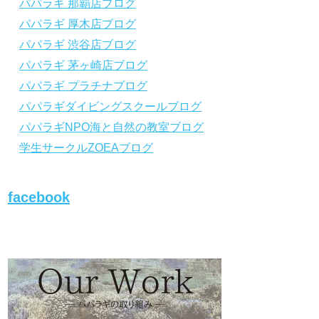
パパラギ 那覇店ブログ
から「動画資料」をタップ！
から「動画資料」を
パパラギ 厚木店ブログ
↓↓↓↓↓↓こちら
↓↓↓↓↓↓
↓↓↓↓↓↓こちら
↓↓↓
https://www.papalagi.co.jp/lp/line_registration
https://www.papalagi.
パパラギ 渋谷店ブログ
/.
/.
＿＿＿＿＿＿＿＿＿＿＿＿＿＿＿＿＿＿＿＿
＿＿＿＿＿＿＿＿＿
パパラギ 茅ヶ崎店ブログ
＿＿＿＿＿＿＿＿
＿＿＿＿＿＿＿＿
パパラギ プラチナブログ
パパラギダイビングスクールブログ
パパラギの公式LINEはコチラ！
パパラギの公式L
パパラギNPO海と自然の教室ブログ
https://www.papalagi.co.jp/lp/line_registration
https://www.papalagi.
/.
/.
学生サークルZOEAブログ
YouTubeで言えない話をこっそり配信
YouTubeで言え
◆ライセンス取得の前に知っておきたい情報
◆ライセンス取得の
満載の動画はコチラ
満載の動画はコチラ
facebook
https://youtu.be/UBiZ64WlU7c?si=I5rkY-
https://youtu.be/U
mkfTCxZVn7
mkfTCxZVn7
◆ライセンス取得コースについて知りたい方
◆ライセンス取得コ
はコチラ
はコチラ
https://www.papalagi.co.jp/databox/data.php/
https://www.papalag
campaign_owd_ja/code
campaign_owd_ja/c
【パパラギダイビングスクール ホームペー
【パパラギダイビン
ジ】
ジ】