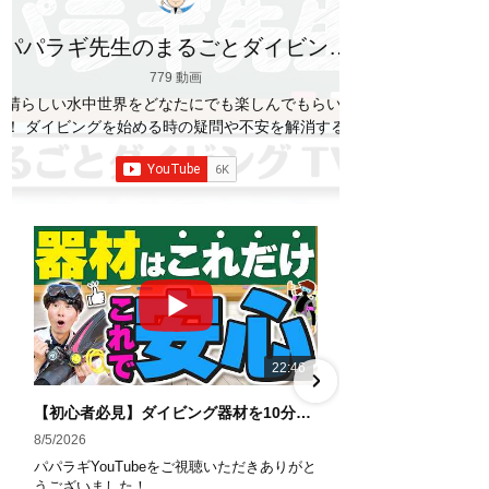
パパラギ先生のまるごとダイビング
TV
779 動画
素晴らしい水中世界をどなたにでも楽しんでもらいた
い！ ダイビングを始める時の疑問や不安を解消する情
報をお伝えしていきます
【パパラギダイビングス
クール】 1986年創業の国内最大規模のスキューバダ
イビングスクール。 PADI５スター
ダイビ
ングセンター 安心と信頼のゴールドカード発行！ 徹
底した安全管理と、国内トップクラスの初心者ダイビ
ングライセンス認定実績。 常駐のプロインストラクタ
ーは40名ほど。 【初心者からプロレベルまで！】 年
間ファンダイブ開催数は1,000本を超え、初心者の方
でも安心して潜れるような初心者向けツアーを毎週開
催中！ 2021年マリンダイビング大賞
「講習が上
22:46
手なダイビングスクール」部門
「教え方がうまい
インストラクター」部門
「国内ダイビングサービ
【初心者必見】ダイビング器材を10分で全部理解！役割・使い方をやさしく解説
ス伊豆半島エリア」部門
「国内ダイビングガイド
8/5/2026
7/29/2026
伊豆半島エリア」部門 4冠達成！
パパラギYouTubeをご視聴いただきありがと
パパラギYouTub
――――――――――――――――― パパラギダイビ
うございました！
うございました！