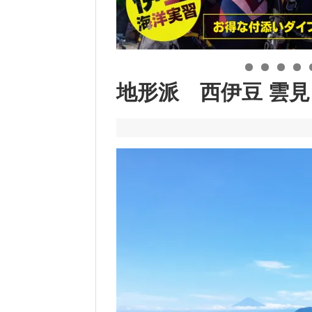
地形派 西伊豆 雲見