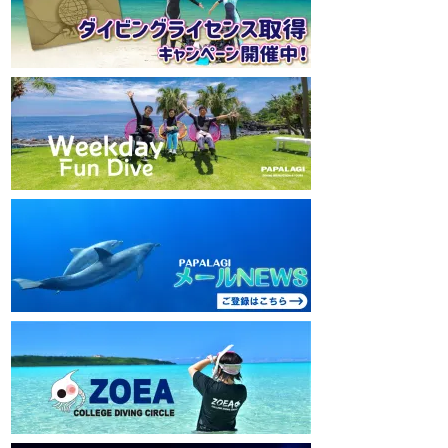
mw1pw2jb4j
mw1pw2jb4j
【初心者ダイビングライセンスコースはコチ
【初心者ダイビング
ラ】
ラ】
https://www.papalagi.co.jp/databox/data.php/
https://www.papalag
campaign_owd_ja/code
campaign_owd_ja/c
================================
==============
====
====
パパラギダイビングスクール
パパラギダイビング
藤沢本店
藤沢本店
神奈川県藤沢市 南藤沢10-4
神奈川県藤沢市 南藤沢
本社企画部
0466-26-6101
本社企画部
0466-
================================
==============
====
====
#ダイビングライセンス #ダイビング #スキ
#ダイビングライセン
ューバダイビング #papalagi
ューバダイビング #pa